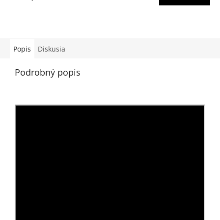
4,5
z
5
hviezdičiek.
Popis
Diskusia
Podrobný popis