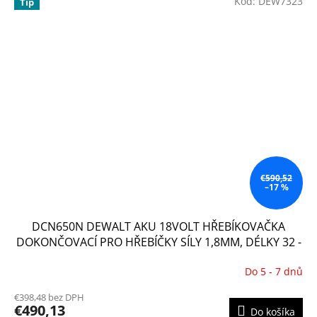
Kód:
DEW7323
Tip
€590,52
–17 %
DCN650N DEWALT AKU 18VOLT HŘEBÍKOVAČKA
DOKONČOVACÍ PRO HŘEBÍČKY SÍLY 1,8MM, DÉLKY 32 -
63 MM, BEZ BATERIE A NABÍJEČKY, ULOŽENÉ V KRABICI
Do 5 - 7 dnů
Priemerné
hodnotenie
€398,48 bez DPH
produktu
€490,13
Do košíka
je