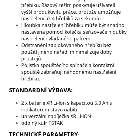
hřebíku. Rázový režim poskytuje uživateli
vyšší produktivitu práce, protože umožňuje
nastřelení až 4 hřebíků za sekundu.
Hloubka nastřelení hřebíku může být snadno
nastavena pomocí kolečka seřizovače hloubky
nastřelení ovládaného palcem.
Odstranění zablokovaného hřebíku bez
použití jiného nářadí minimalizuje doby
prostojů.
Pojistka spouštěcího spínače a kontaktní
spouště zabraňují náhodnému nastřelení
hřebíku.
STANDARDNÍ VÝBAVA:
2 x baterie XR Li-Ion s kapacitou 5,0 Ah s
indikátorem stavu nabití
univerzální nabíječka XR LI-ION
odolný kufr TSTAK
TECHNICKÉ PARAMETRY: