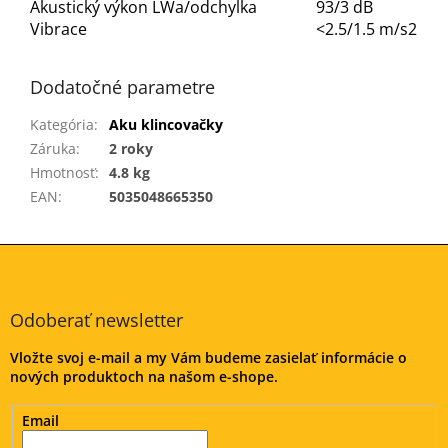
Akustický výkon LWa/odchylka
93/3 dB
Vibrace
<2.5/1.5 m/s2
Dodatočné parametre
Kategória
:
Aku klincovačky
Záruka
:
2 roky
Hmotnosť
:
4.8 kg
EAN
:
5035048665350
Z
á
p
ä
Odoberať newsletter
t
Vložte svoj e-mail a my Vám budeme zasielať informácie o
i
nových produktoch na našom e-shope.
e
Email