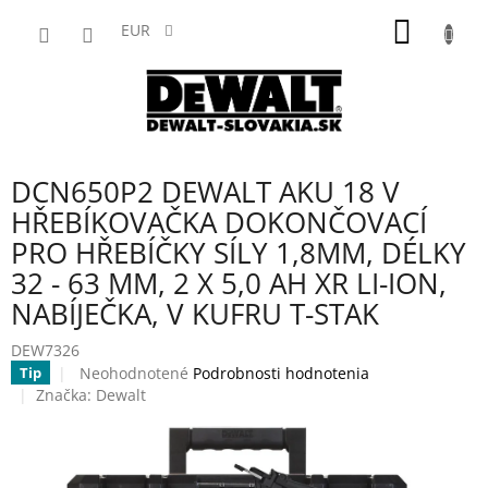
Prejsť
NÁKU
na
EUR
obsah
KOŠÍK
DCN650P2 DEWALT AKU 18 V
HŘEBÍKOVAČKA DOKONČOVACÍ
PRO HŘEBÍČKY SÍLY 1,8MM, DÉLKY
32 - 63 MM, 2 X 5,0 AH XR LI-ION,
NABÍJEČKA, V KUFRU T-STAK
DEW7326
Priemerné
Neohodnotené
Podrobnosti hodnotenia
Tip
hodnotenie
Značka:
Dewalt
produktu
je
0,0
z