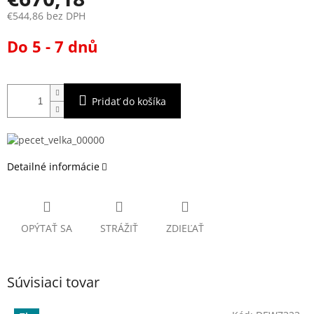
€544,86 bez DPH
Jednotková
Do 5 - 7 dnů
cena:
Pridať do košíka
Detailné informácie
OPÝTAŤ SA
STRÁŽIŤ
ZDIEĽAŤ
Súvisiaci tovar