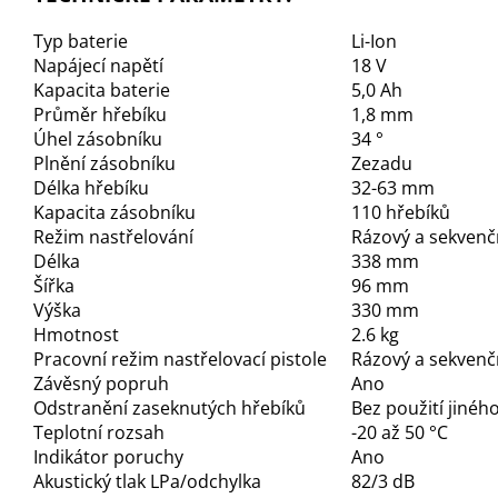
Typ baterie
Li-Ion
Napájecí napětí
18 V
Kapacita baterie
5,0 Ah
Průměr hřebíku
1,8 mm
Úhel zásobníku
34 °
Plnění zásobníku
Zezadu
Délka hřebíku
32-63 mm
Kapacita zásobníku
110 hřebíků
Režim nastřelování
Rázový a sekvenč
Délka
338 mm
Šířka
96 mm
Výška
330 mm
Hmotnost
2.6 kg
Pracovní režim nastřelovací pistole
Rázový a sekvenč
Závěsný popruh
Ano
Odstranění zaseknutých hřebíků
Bez použití jinéh
Teplotní rozsah
-20 až 50 °C
Indikátor poruchy
Ano
Akustický tlak LPa/odchylka
82/3 dB