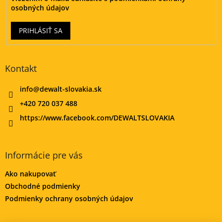
v
osobných údajov
ý
p
PRIHLÁSIŤ SA
i
s
u
Kontakt
info
@
dewalt-slovakia.sk
+420 720 037 488
https://www.facebook.com/DEWALTSLOVAKIA
Informácie pre vás
Ako nakupovať
Obchodné podmienky
Podmienky ochrany osobných údajov