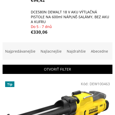
€94,42
DCE580N DEWALT 18 V AKU VÝTLAČNÁ
PISTOLE NA 600ml NÁPLNĚ-SALÁMY, BEZ AKU
A KUFRU
Do 5 - 7 dnů
€330,06
R
a
Najpredávanejšie
Najlacnejšie
Najdrahšie
Abecedne
d
e
n
OTVORIŤ FILTER
i
e
V
p
Kód:
DEW100463
Tip
ý
r
p
o
i
d
s
u
p
k