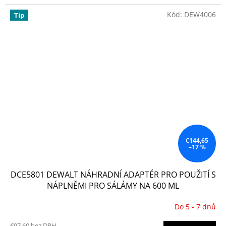
Kód:
DEW4006
Tip
€144,65
–17 %
DCE5801 DEWALT NÁHRADNÍ ADAPTÉR PRO POUŽITÍ S
NÁPLNĚMI PRO SÁLÁMY NA 600 ML
Do 5 - 7 dnů
€97,60 bez DPH