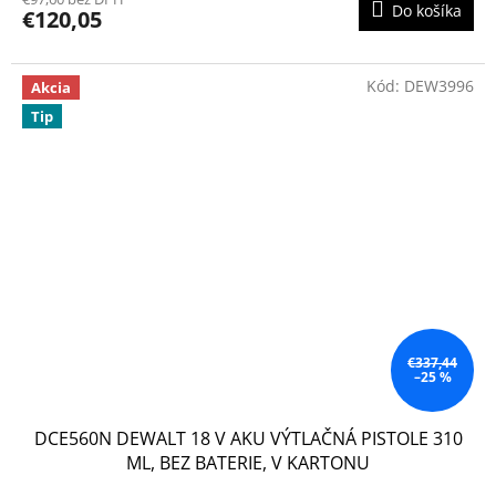
Do košíka
€120,05
Kód:
DEW3996
Akcia
Tip
€337,44
–25 %
DCE560N DEWALT 18 V AKU VÝTLAČNÁ PISTOLE 310
ML, BEZ BATERIE, V KARTONU