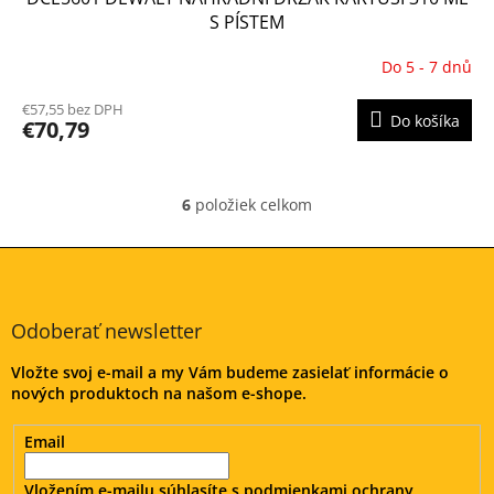
S PÍSTEM
Do 5 - 7 dnů
€57,55 bez DPH
Do košíka
€70,79
6
položiek celkom
O
v
l
Z
á
á
d
p
a
ä
Odoberať newsletter
c
t
i
Vložte svoj e-mail a my Vám budeme zasielať informácie o
i
e
nových produktoch na našom e-shope.
e
p
r
v
Email
k
y
Vložením e-mailu súhlasíte s
podmienkami ochrany