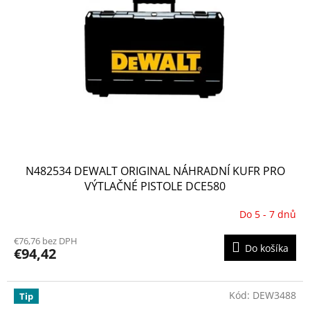
N482534 DEWALT ORIGINAL NÁHRADNÍ KUFR PRO
VÝTLAČNÉ PISTOLE DCE580
Do 5 - 7 dnů
€76,76 bez DPH
Do košíka
€94,42
Kód:
DEW3488
Tip