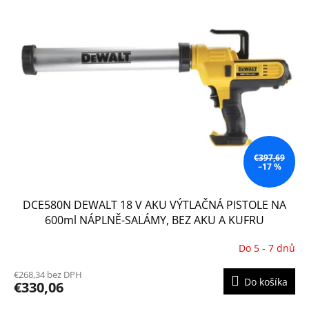
€397,69
–17 %
DCE580N DEWALT 18 V AKU VÝTLAČNÁ PISTOLE NA
600ml NÁPLNĚ-SALÁMY, BEZ AKU A KUFRU
Do 5 - 7 dnů
€268,34 bez DPH
Do košíka
€330,06