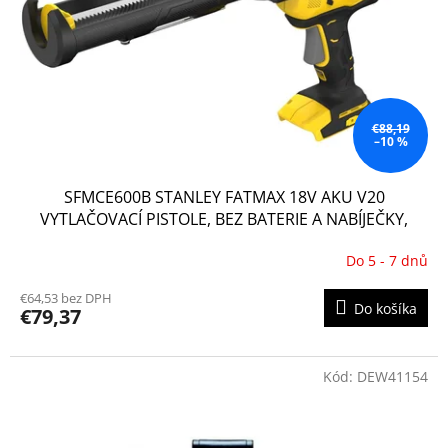
r
t
o
o
d
v
u
k
t
o
€88,19
–10 %
v
SFMCE600B STANLEY FATMAX 18V AKU V20
VYTLAČOVACÍ PISTOLE, BEZ BATERIE A NABÍJEČKY,
KARTONOVÁ KRABICE
Do 5 - 7 dnů
€64,53 bez DPH
Do košíka
€79,37
Kód:
DEW41154