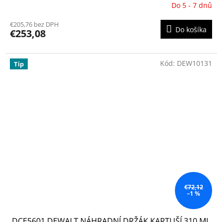
Do 5 - 7 dnů
€205,76 bez DPH
Do košíka
€253,08
Kód:
DEW10131
Tip
€72,12
–1 %
DCE5601 DEWALT NÁHRADNÍ DRŽÁK KARTUŠÍ 310 ML