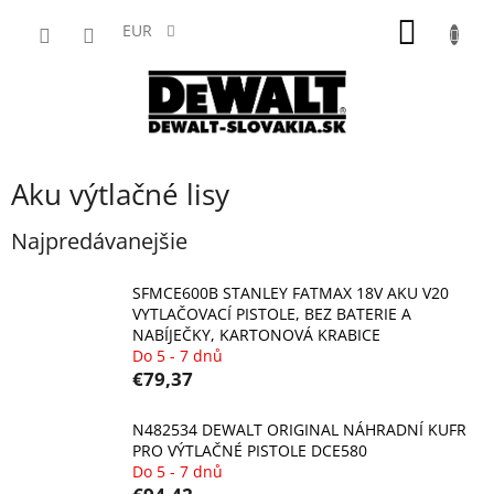
Prejsť
NÁKU
na
EUR
obsah
KOŠÍK
Aku výtlačné lisy
Najpredávanejšie
SFMCE600B STANLEY FATMAX 18V AKU V20
VYTLAČOVACÍ PISTOLE, BEZ BATERIE A
NABÍJEČKY, KARTONOVÁ KRABICE
Do 5 - 7 dnů
€79,37
N482534 DEWALT ORIGINAL NÁHRADNÍ KUFR
PRO VÝTLAČNÉ PISTOLE DCE580
Do 5 - 7 dnů