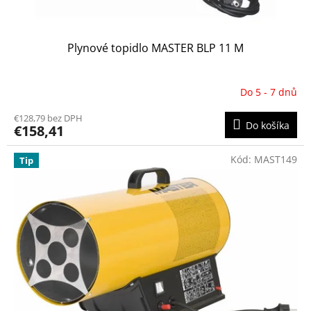
o
v
Plynové topidlo MASTER BLP 11 M
Do 5 - 7 dnů
€128,79 bez DPH
Do košíka
€158,41
Kód:
MAST149
Tip