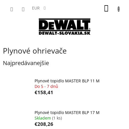
Prejsť
NÁKU
na
EUR
obsah
KOŠÍK
Plynové ohrievače
Najpredávanejšie
Plynové topidlo MASTER BLP 11 M
Do 5 - 7 dnů
€158,41
Plynové topidlo MASTER BLP 17 M
Skladem
(1 ks)
€208,26