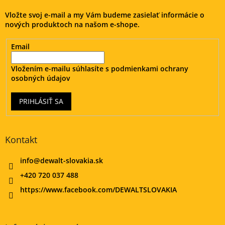
t
i
Vložte svoj e-mail a my Vám budeme zasielať informácie o
i
e
nových produktoch na našom e-shope.
e
p
r
v
Email
k
y
Vložením e-mailu súhlasíte s
podmienkami ochrany
v
osobných údajov
ý
p
PRIHLÁSIŤ SA
i
s
u
Kontakt
info
@
dewalt-slovakia.sk
+420 720 037 488
https://www.facebook.com/DEWALTSLOVAKIA