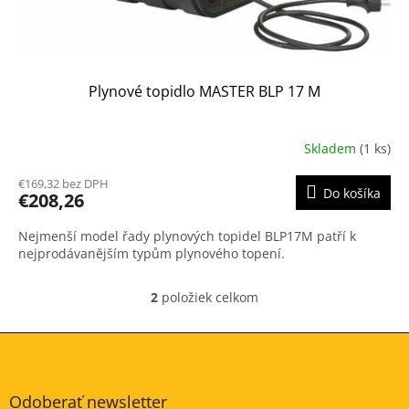
Plynové topidlo MASTER BLP 17 M
Skladem
(1 ks)
€169,32 bez DPH
Do košíka
€208,26
Nejmenší model řady plynových topidel BLP17M patří k
nejprodávanějším typům plynového topení.
2
položiek celkom
O
v
l
Z
á
á
d
p
a
ä
Odoberať newsletter
c