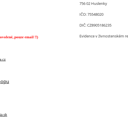
756 02 Huslenky
IČO: 75548020
DIČ: CZ8905186235
Evidence v živnostenském re
ovolené, pouze email !!)
a.cz
hopu
ia.sk