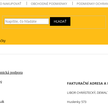
O NAKUPOVAŤ
OBCHODNÉ PODMIENKY
PODMIENKY OCHRAN
HĽADAŤ
čky
chnická podpora
KÝ
FAKTURAČNÍ ADRESA A
LIBOR CHRÁSTECKÝ, DEWAL
.sk
Huslenky 573