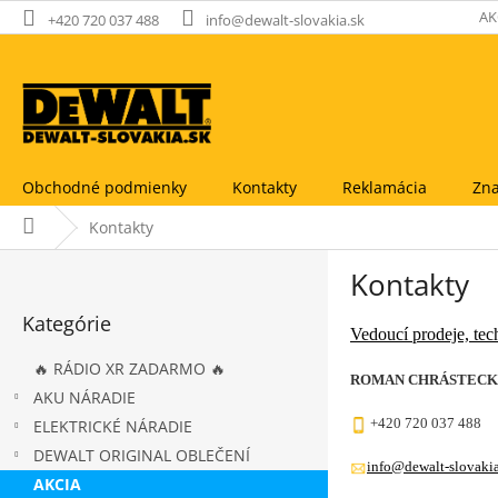
Prejsť
AK
+420 720 037 488
info@dewalt-slovakia.sk
na
obsah
Obchodné podmienky
Kontakty
Reklamácia
Zna
Domov
Kontakty
B
Kontakty
o
Preskočiť
č
Kategórie
kategórie
n
Vedoucí prodeje, te
ý
🔥 RÁDIO XR ZADARMO 🔥
p
ROMAN CHRÁSTEC
AKU NÁRADIE
a
+420 720 037 488
ELEKTRICKÉ NÁRADIE
n
e
DEWALT ORIGINAL OBLEČENÍ
info@dewalt-slovakia
l
AKCIA