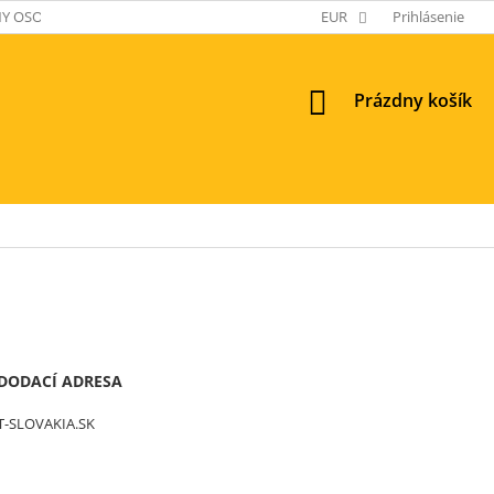
Y OSOBNÝCH ÚDAJOV
EUR
Prihlásenie
NÁKUPNÝ
Prázdny košík
KOŠÍK
 DODACÍ ADRESA
T-SLOVAKIA.SK