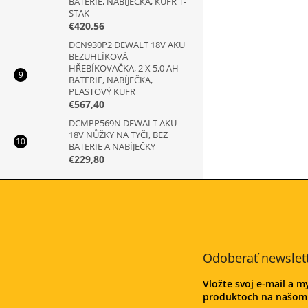
BATERIE, NABÍJEČKA, KUFR T-
STAK
€420,56
DCN930P2 DEWALT 18V AKU
BEZUHLÍKOVÁ
HŘEBÍKOVAČKA, 2 X 5,0 AH
BATERIE, NABÍJEČKA,
PLASTOVÝ KUFR
€567,40
DCMPP569N DEWALT AKU
18V NŮŽKY NA TYČI, BEZ
BATERIE A NABÍJEČKY
€229,80
Z
á
p
ä
t
Odoberať newslet
i
e
Vložte svoj e-mail a 
produktoch na našom