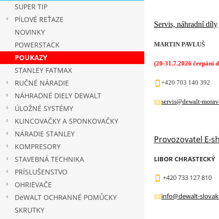
SUPER TIP
PÍLOVÉ REŤAZE
Servis, náhradní díly
NOVINKY
POWERSTACK
MARTIN PAVLUŠ
POUKAZY
(20-31
.7.2026 čerpání d
STANLEY FATMAX
RUČNÉ NÁRADIE
+420 703 140 392
NÁHRADNÉ DIELY DEWALT
servis@dewalt-morav
ÚLOŽNÉ SYSTÉMY
KLINCOVAČKY A SPONKOVAČKY
NÁRADIE STANLEY
Provozovatel E-s
KOMPRESORY
STAVEBNÁ TECHNIKA
LIBOR CHRASTECKÝ
PRÍSLUŠENSTVO
+420 733 127 810
OHRIEVAČE
info@dewalt-slovak
DeWALT OCHRANNÉ POMŮCKY
SKRUTKY