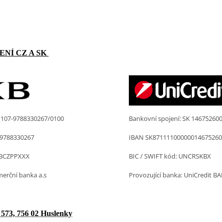
NÍ CZ A SK
K
107-9788330267/0100
Bankovní spojení: SK
146752600
9788330267
IBAN
SK87111100000014675260
BCZPPXXX
BIC / SWIFT kód: UNCRSKBX
merční banka a.s
Provozující banka: UniCredit B
573, 756 02 Huslenky