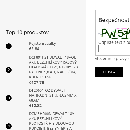
Bezpečnost
Top 10 produktov
Odpíšte text z o
Pojištění zásilky
€2,84
DCF891P2T DEWALT 18VOLT
Vložením správy s
AKU BEZUHLÍKOVÝ RÁZOVÝ
UTAHOVÁK 1/2" , 813Nm, 2 X
ODOSLAŤ
BATERIE 5,0 AH, NABÍJEČKA,
KUFR T-STAK
€427,78
DT20651-QZ DEWALT
NÁHRADNÍ STRUNA 2MM X
68,6M
€12,82
DCMPH566N DEWALT 18V
AKU BEZUHLÍKOVÝ
PLOTOSTŘIH S DLOUHOU
RUKOJETÍ, BEZ BATERIE A