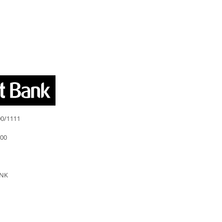
0/1111
00
ANK