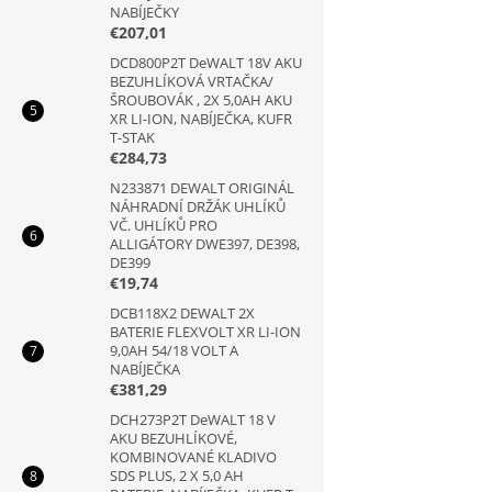
NABÍJEČKY
€207,01
DCD800P2T DeWALT 18V AKU
BEZUHLÍKOVÁ VRTAČKA/
ŠROUBOVÁK , 2X 5,0AH AKU
XR LI-ION, NABÍJEČKA, KUFR
T-STAK
€284,73
N233871 DEWALT ORIGINÁL
NÁHRADNÍ DRŽÁK UHLÍKŮ
VČ. UHLÍKŮ PRO
ALLIGÁTORY DWE397, DE398,
DE399
€19,74
DCB118X2 DEWALT 2X
BATERIE FLEXVOLT XR LI-ION
9,0AH 54/18 VOLT A
NABÍJEČKA
€381,29
DCH273P2T DeWALT 18 V
AKU BEZUHLÍKOVÉ,
KOMBINOVANÉ KLADIVO
SDS PLUS, 2 X 5,0 AH