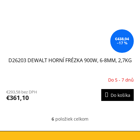
€438,94
–17 %
D26203 DEWALT HORNÍ FRÉZKA 900W, 6-8MM, 2,7KG
Do 5 - 7 dnů
Priemerné
hodnotenie
€293,58 bez DPH
produktu
Do košíka
€361,10
je
5,0
z
5
6
položiek celkom
O
hviezdičiek.
v
l
Z
á