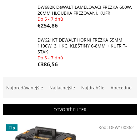
DW682K DeWALT LAMELOVACÍ FRÉZKA 600W,
20MM HLOUBKA FRÉZOVÁNÍ, KUFR
Do 5 - 7 dnů
€254,86
DW621KT DEWALT HORNÍ FRÉZKA 55MM,
1100W, 3,1 KG, KLEŠTINY 6-8MM + KUFR T-
STAK
Do 5 - 7 dnů
€386,56
R
a
Najpredávanejšie
Najlacnejšie
Najdrahšie
Abecedne
d
e
n
OTVORIŤ FILTER
i
e
V
p
Kód:
DEW100362
Tip
ý
r
p