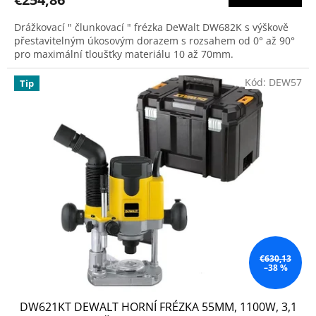
je
3,9
Drážkovací " člunkovací " frézka DeWalt DW682K s výškově
z
přestavitelným úkosovým dorazem s rozsahem od 0° až 90°
5
pro maximální tloušťky materiálu 10 až 70mm.
hviezdičiek.
Kód:
DEW57
Tip
€630,13
–38 %
DW621KT DEWALT HORNÍ FRÉZKA 55MM, 1100W, 3,1