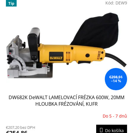
Kód:
DEW9
Tip
€298,91
–14 %
DW682K DeWALT LAMELOVACÍ FRÉZKA 600W, 20MM
HLOUBKA FRÉZOVÁNÍ, KUFR
Do 5 - 7 dnů
Priemerné
hodnotenie
€207,20 bez DPH
produktu
Do košíka
€254,86