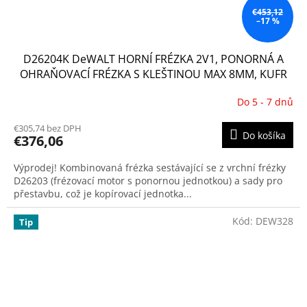
€453,12
–17 %
D26204K DeWALT HORNÍ FRÉZKA 2V1, PONORNÁ A
OHRAŇOVACÍ FRÉZKA S KLEŠTINOU MAX 8MM, KUFR
Do 5 - 7 dnů
Priemerné
hodnotenie
€305,74 bez DPH
produktu
Do košíka
€376,06
je
4,2
Výprodej! Kombinovaná frézka sestávající se z vrchní frézky
z
D26203 (frézovací motor s ponornou jednotkou) a sady pro
5
přestavbu, což je kopírovací jednotka...
hviezdičiek.
Kód:
DEW328
Tip