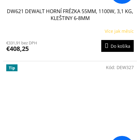
DW621 DEWALT HORNÍ FRÉZKA 55MM, 1100W, 3,1 KG,
KLEŠTINY 6-8MM
Více jak měsíc
€331,91 bez DPH
Do košíka
€408,25
Kód:
DEW327
Tip