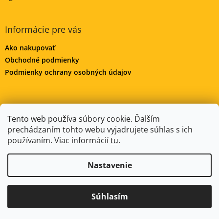
Informácie pre vás
Ako nakupovať
Obchodné podmienky
Podmienky ochrany osobných údajov
DeWALT-MORAVA.CZ
Manitoo.cz
Odstúpenie od zmluvy
Tento web používa súbory cookie. Ďalším
prechádzaním tohto webu vyjadrujete súhlas s ich
používaním. Viac informácií
tu
.
Vytvoril Shoptet
Nastavenie
Copyright 2026
DeWALT-SLOVAKIA.SK
. Všetky práva
Súhlasím
vyhradené.
Upraviť nastavenie cookies