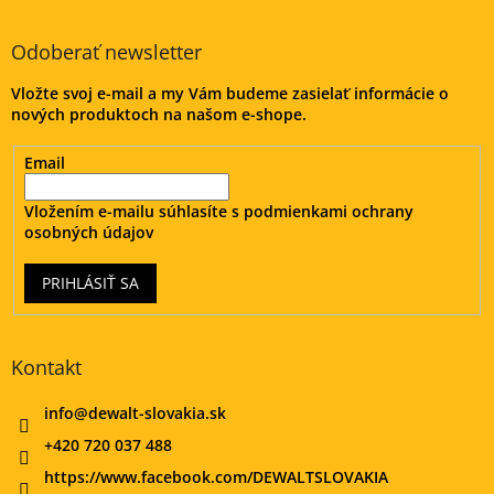
á
d
p
a
ä
Odoberať newsletter
c
t
i
Vložte svoj e-mail a my Vám budeme zasielať informácie o
i
e
nových produktoch na našom e-shope.
e
p
r
v
Email
k
y
Vložením e-mailu súhlasíte s
podmienkami ochrany
v
osobných údajov
ý
p
PRIHLÁSIŤ SA
i
s
u
Kontakt
info
@
dewalt-slovakia.sk
+420 720 037 488
https://www.facebook.com/DEWALTSLOVAKIA