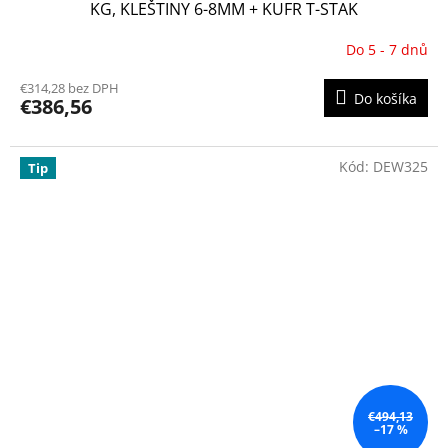
KG, KLEŠTINY 6-8MM + KUFR T-STAK
Do 5 - 7 dnů
€314,28 bez DPH
Do košíka
€386,56
Kód:
DEW325
Tip
€494,13
–17 %