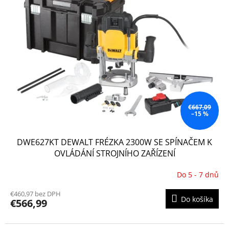
o
i
d
s
u
p
k
r
t
o
o
d
v
u
k
t
o
€667,09
–15 %
v
DWE627KT DEWALT FRÉZKA 2300W SE SPÍNAČEM K
OVLÁDÁNÍ STROJNÍHO ZAŘÍZENÍ
Do 5 - 7 dnů
€460,97 bez DPH
Do košíka
€566,99