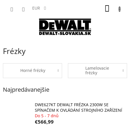
Prejsť
NÁKU
na
EUR
obsah
KOŠÍK
Frézky
Lamelovacie
Horné frézky
frézky
Najpredávanejšie
DWE627KT DEWALT FRÉZKA 2300W SE
SPÍNAČEM K OVLÁDÁNÍ STROJNÍHO ZAŘÍZENÍ
Do 5 - 7 dnů
€566,99