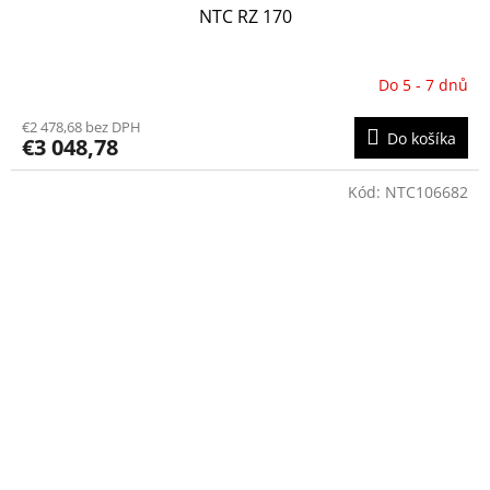
NTC RZ 170
Do 5 - 7 dnů
€2 478,68 bez DPH
Do košíka
€3 048,78
Kód:
NTC106682