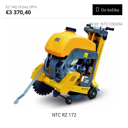
€2 740,16 bez DPH
Do košíka
€3 370,40
Kód:
NTC106694
NTC RZ 172