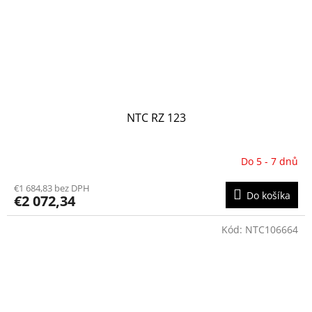
NTC RZ 123
Do 5 - 7 dnů
€1 684,83 bez DPH
Do košíka
€2 072,34
Kód:
NTC106664