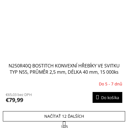
N250R40Q BOSTITCH KONVEXNÍ HŘEBÍKY VE SVITKU
TYP N55, PRŮMĚR 2,5 mm, DÉLKA 40 mm, 15 000ks
Do 5 - 7 dnů
€65,03 bez DPH
Do košíka
€79,99
NAČÍTAŤ 12 ĎALŠÍCH
S
1
3