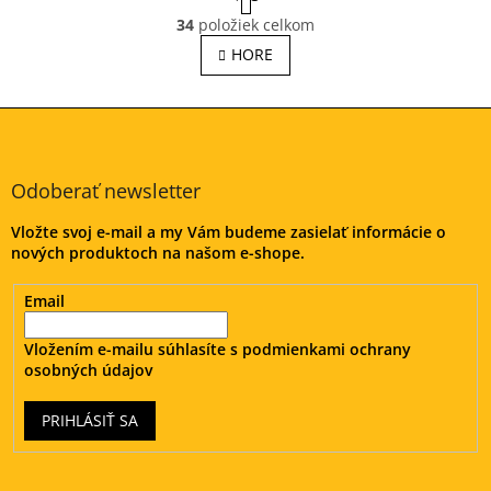
t
O
r
34
položiek celkom
v
á
l
HORE
n
á
k
o
d
v
Z
a
a
c
á
n
i
p
i
e
ä
e
Odoberať newsletter
p
t
r
Vložte svoj e-mail a my Vám budeme zasielať informácie o
i
v
nových produktoch na našom e-shope.
e
k
y
Email
v
ý
p
Vložením e-mailu súhlasíte s
podmienkami ochrany
i
osobných údajov
s
u
PRIHLÁSIŤ SA