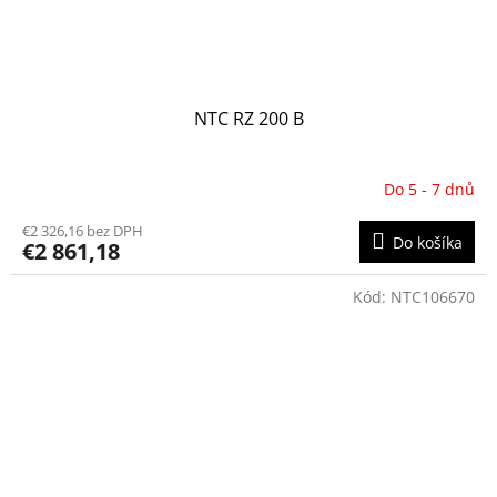
NTC RZ 200 B
Do 5 - 7 dnů
€2 326,16 bez DPH
Do košíka
€2 861,18
Kód:
NTC106670