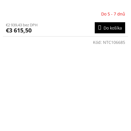
Do 5 - 7 dnů
€2 939,43 bez DPH
Do košíka
€3 615,50
Kód:
NTC106685