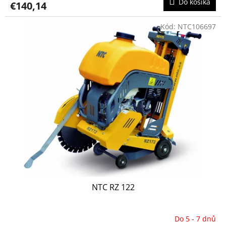
Do košíka
€140,14
Kód:
NTC106697
NTC RZ 122
Do 5 - 7 dnů