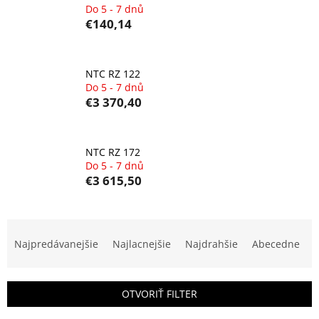
Do 5 - 7 dnů
€140,14
NTC RZ 122
Do 5 - 7 dnů
€3 370,40
NTC RZ 172
Do 5 - 7 dnů
€3 615,50
R
a
Najpredávanejšie
Najlacnejšie
Najdrahšie
Abecedne
d
e
n
OTVORIŤ FILTER
i