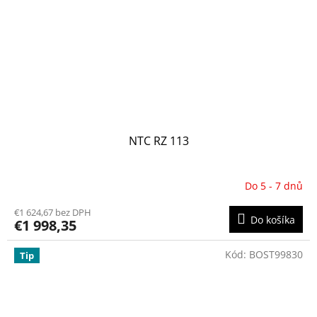
NTC RZ 113
Do 5 - 7 dnů
€1 624,67 bez DPH
Do košíka
€1 998,35
Kód:
BOST99830
Tip