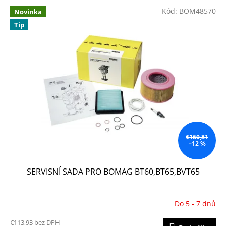
e
V
p
Kód:
BOM48570
Novinka
ý
r
Tip
p
o
i
d
s
u
p
k
r
t
o
o
d
v
u
k
t
o
€160,81
–12 %
v
SERVISNÍ SADA PRO BOMAG BT60,BT65,BVT65
Do 5 - 7 dnů
€113,93 bez DPH