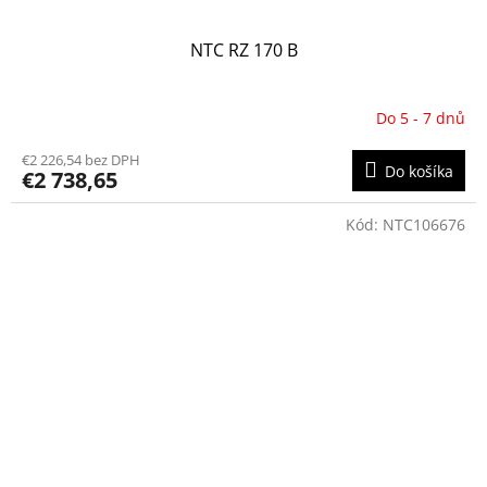
NTC RZ 170 B
Do 5 - 7 dnů
€2 226,54 bez DPH
Do košíka
€2 738,65
Kód:
NTC106676