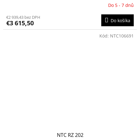
Do 5 - 7 dnů
€2 939,43 bez DPH
Do košíka
€3 615,50
Kód:
NTC106691
NTC RZ 202