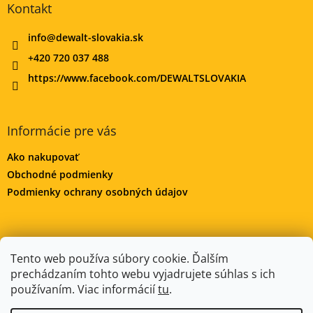
Kontakt
info
@
dewalt-slovakia.sk
+420 720 037 488
https://www.facebook.com/DEWALTSLOVAKIA
Informácie pre vás
Ako nakupovať
Obchodné podmienky
Podmienky ochrany osobných údajov
DeWALT-MORAVA.CZ
Manitoo.cz
Odstúpenie od zmluvy
Tento web používa súbory cookie. Ďalším
prechádzaním tohto webu vyjadrujete súhlas s ich
používaním. Viac informácií
tu
.