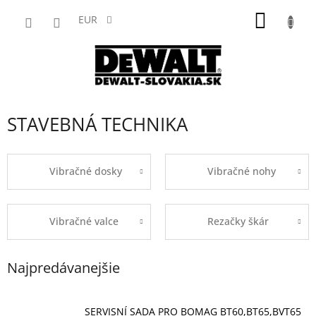
Prejsť
NÁKU
na
EUR
obsah
KOŠÍK
STAVEBNÁ TECHNIKA
Vibračné dosky
Vibračné nohy
Vibračné valce
Rezačky škár
Najpredávanejšie
SERVISNÍ SADA PRO BOMAG BT60,BT65,BVT65