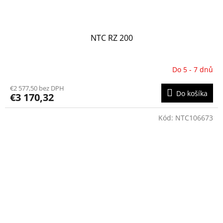
NTC RZ 200
Do 5 - 7 dnů
€2 577,50 bez DPH
Do košíka
€3 170,32
Kód:
NTC106673