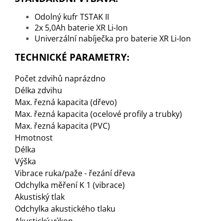
Odolný kufr TSTAK II
2x 5,0Ah baterie XR Li-Ion
Univerzální nabíječka pro baterie XR Li-Ion
TECHNICKÉ PARAMETRY:
Počet zdvihů naprázdno
Délka zdvihu
Max. řezná kapacita (dřevo)
Max. řezná kapacita (ocelové profily a trubky)
Max. řezná kapacita (PVC)
Hmotnost
Délka
Výška
Vibrace ruka/paže - řezání dřeva
Odchylka měření K 1 (vibrace)
Akustiský tlak
Odchylka akustického tlaku
Akustický výkon