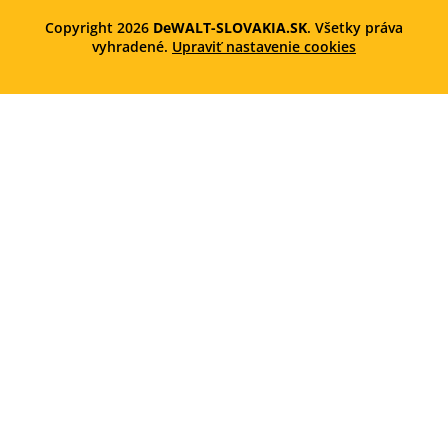
Copyright 2026
DeWALT-SLOVAKIA.SK
. Všetky práva
vyhradené.
Upraviť nastavenie cookies