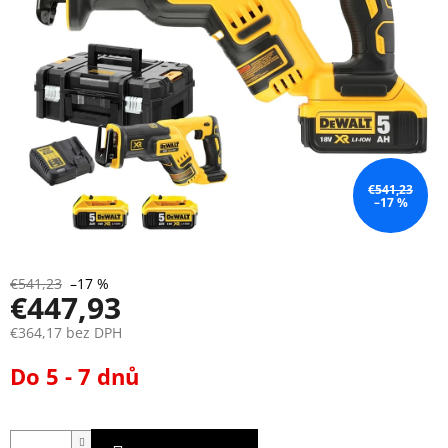
€541,23
–17 %
€541,23
–17 %
€447,93
€364,17 bez DPH
Jednotková
Do 5 - 7 dnů
cena: