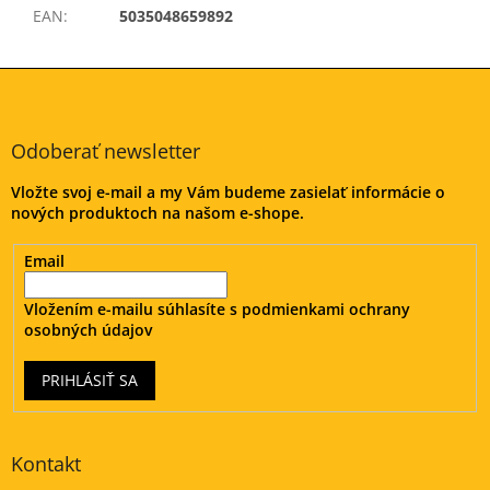
EAN
:
5035048659892
Z
á
p
ä
Odoberať newsletter
t
Vložte svoj e-mail a my Vám budeme zasielať informácie o
i
nových produktoch na našom e-shope.
e
Email
Vložením e-mailu súhlasíte s
podmienkami ochrany
osobných údajov
PRIHLÁSIŤ SA
Kontakt