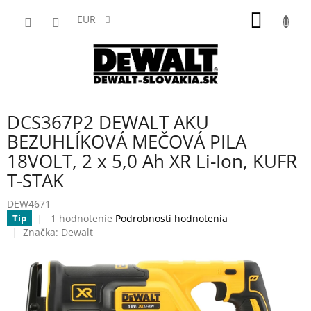
Prejsť
NÁKU
na
EUR
obsah
KOŠÍK
DCS367P2 DEWALT AKU
BEZUHLÍKOVÁ MEČOVÁ PILA
18VOLT, 2 x 5,0 Ah XR Li-Ion, KUFR
T-STAK
DEW4671
Priemerné
1 hodnotenie
Podrobnosti hodnotenia
Tip
hodnotenie
Značka:
Dewalt
produktu
je
5,0
z
5
hviezdičiek.