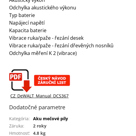
Odchylka akustického výkonu
Typ baterie
Napájecí napětí
Kapacita baterie
Vibrace ruka/paže - řezání desek
Vibrace ruka/paže - řezání dřevěných nosníků
Odchylka měření K 2 (vibrace)
CZ_DeWALT_Manual_DCS367
Dodatočné parametre
Kategória
:
Aku mečové píly
Záruka
:
2 roky
Hmotnosť
:
4.8 kg