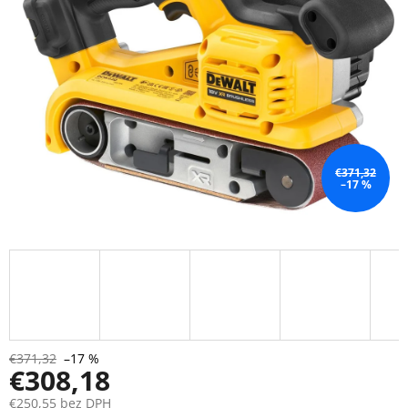
€371,32
–17 %
€371,32
–17 %
€308,18
€250,55 bez DPH