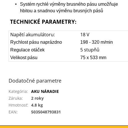
Systém rychlé výměny brusného pásu umožňuje
hbitou a snadnou
výměnu brusných pásů
TECHNICKÉ PARAMETRY:
Napětí akumulátoru:
18 V
Rychlost pásu naprázdno
198 - 320 m/min
5 stupňů
Regulace otáček
Velikost pásu
75 x 533 mm
Dodatočné parametre
Kategória
:
AKU NÁRADIE
Záruka
:
2 roky
Hmotnosť
:
4.8 kg
EAN
:
5035048793831