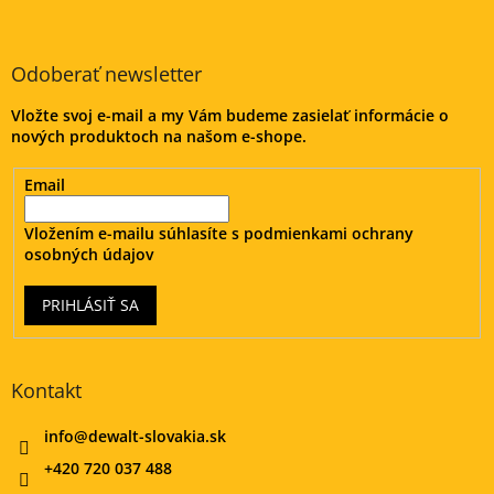
Z
á
p
ä
Odoberať newsletter
t
Vložte svoj e-mail a my Vám budeme zasielať informácie o
i
nových produktoch na našom e-shope.
e
Email
Vložením e-mailu súhlasíte s
podmienkami ochrany
osobných údajov
PRIHLÁSIŤ SA
Kontakt
info
@
dewalt-slovakia.sk
+420 720 037 488