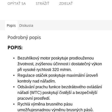
OPÝTAŤ SA
STRÁŽIŤ
ZDIEĽAŤ
Popis
Diskusia
Podrobný popis
POPIS:
Bezuhlíkový motor poskytuje prodlouženou
životnost, zvýšenou
účinnost i dostatečný výkon
při vysoké rychlosti 320 m/min.
Regulace otáček poskytuje maximální úroveň
kontroly nad
nářadím.
Odsávání prachu funkce bezdrátového ovládání
nářadí (WTC)
poskytují čistější a bezpečnější
pracovní prostředí.
Rychlá výměna brusného pásu
umožňujesnadnou výměnu
brusných pásů.