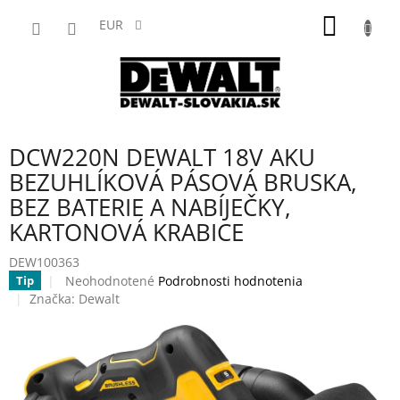
Prejsť
NÁKU
na
EUR
obsah
KOŠÍK
DCW220N DEWALT 18V AKU
BEZUHLÍKOVÁ PÁSOVÁ BRUSKA,
BEZ BATERIE A NABÍJEČKY,
KARTONOVÁ KRABICE
DEW100363
Priemerné
Neohodnotené
Podrobnosti hodnotenia
Tip
hodnotenie
Značka:
Dewalt
produktu
je
0,0
z
5
hviezdičiek.