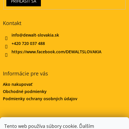
PRIHLÁSIŤ SA
Kontakt
info
@
dewalt-slovakia.sk
+420 720 037 488
https://www.facebook.com/DEWALTSLOVAKIA
Informácie pre vás
Ako nakupovať
Obchodné podmienky
Podmienky ochrany osobných údajov
DeWALT-MORAVA.CZ
Manitoo.cz
Odstúpenie od zmluvy
Tento web používa súbory cookie. Ďalším