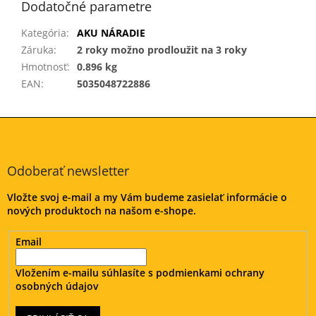
Dodatočné parametre
Kategória
:
AKU NÁRADIE
Záruka
:
2 roky možno prodloužit na 3 roky
Hmotnosť
:
0.896 kg
EAN
:
5035048722886
Z
á
p
ä
Odoberať newsletter
t
Vložte svoj e-mail a my Vám budeme zasielať informácie o
i
nových produktoch na našom e-shope.
e
Email
Vložením e-mailu súhlasíte s
podmienkami ochrany
osobných údajov