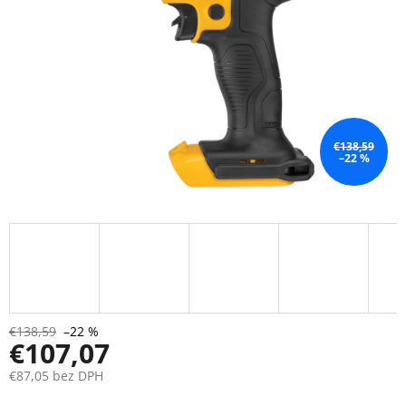
€138,59
–22 %
€138,59
–22 %
€107,07
€87,05 bez DPH
Jednotková