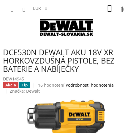
Prejsť
NÁKU
na
EUR
obsah
KOŠÍK
DCE530N DEWALT AKU 18V XR
HORKOVZDUŠNÁ PISTOLE, BEZ
BATERIE A NABÍJEČKY
DEW14945
Priemerné
16 hodnotení
Podrobnosti hodnotenia
Akcia
Tip
hodnotenie
Značka:
Dewalt
produktu
je
3,9
z
5
hviezdičiek.