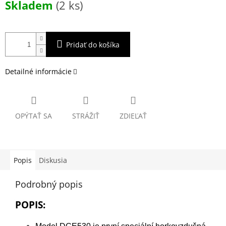
Skladem
(2 ks)
cena:
Pridať do košíka
Detailné informácie
OPÝTAŤ SA
STRÁŽIŤ
ZDIEĽAŤ
Popis
Diskusia
Podrobný popis
POPIS: