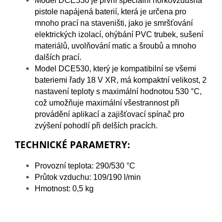
Model DCE530 je první speciální horkovzdušná
pistole
napájená baterií, která je určena pro
mnoho prací na staveništi,
jako je smršťování
elektrických izolací, ohýbání PVC trubek, sušení
materiálů, uvolňování matic a šroubů a mnoho
dalších prací.
Model DCE530, který je kompatibilní se všemi
bateriemi řady
18 V XR, má kompaktní velikost, 2
nastavení teploty s maximální
hodnotou 530 °C,
což umožňuje maximální všestrannost při
provádění aplikací a zajišťovací spínač pro
zvýšení pohodlí při
delších pracích.
TECHNICKÉ PARAMETRY:
Provozní teplota:
290/530 °C
Průtok vzduchu:
109/190 l/min
Hmotnost
: 0,5 kg