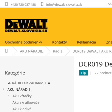
Prejsť
AK
+420 720 037 488
info@dewalt-slovakia.sk
na
obsah
Obchodné podmienky
Kontakty
Reklamácia
Zna
Domov
AKU NÁRADIE
Rádia
DCR019 DeWALT AKU RÁD
B
DCR019 De
o
Preskočiť
č
Kategórie
Priemerné
22 hodnot
kategórie
Tip
n
hodnoteni
ý
produktu
🔥 RÁDIO XR ZADARMO 🔥
p
je
AKU NÁRADIE
a
3,5
Aku vŕtačky
n
z
5
e
Aku skrutkovače
hviezdičie
l
Aku kladivá