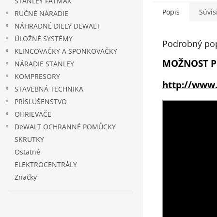
STANLEY FATMAX
Popis
Súvis
RUČNÉ NÁRADIE
NÁHRADNÉ DIELY DEWALT
ÚLOŽNÉ SYSTÉMY
Podrobný po
KLINCOVAČKY A SPONKOVAČKY
MOŽNOST P
NÁRADIE STANLEY
KOMPRESORY
http://www.
STAVEBNÁ TECHNIKA
PRÍSLUŠENSTVO
OHRIEVAČE
DeWALT OCHRANNÉ POMŮCKY
SKRUTKY
Ostatné
ELEKTROCENTRÁLY
Značky