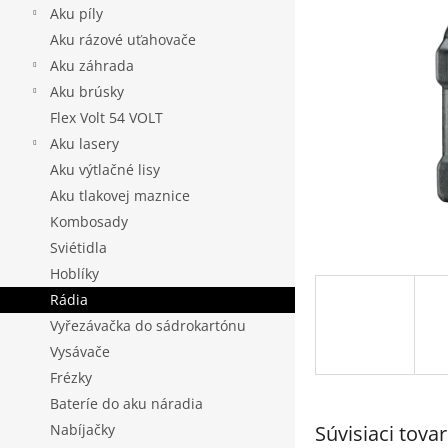
Aku píly
Aku rázové uťahovače
Aku záhrada
Aku brúsky
Flex Volt 54 VOLT
Aku lasery
Aku výtlačné lisy
Aku tlakovej maznice
Kombosady
Sviétidla
Hoblíky
Rádia
Vyřezávačka do sádrokartónu
Vysávače
Frézky
Bateríe do aku náradia
Súvisiaci tovar
Nabíjačky