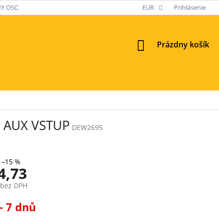
Y OSOBNÝCH ÚDAJOV
EUR
Prihlásenie
NÁKUPNÝ
Prázdny košík
KOŠÍK
, AUX VSTUP
DEW2695
–15 %
4,73
 bez DPH
ová
- 7 dnů