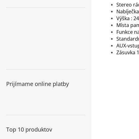
Stereo r
Nabíječka
Výška : 
Místa pam
Funkce nab
Standardn
AUX-vstup
Zásuvka 1
Prijímame online platby
Top 10 produktov