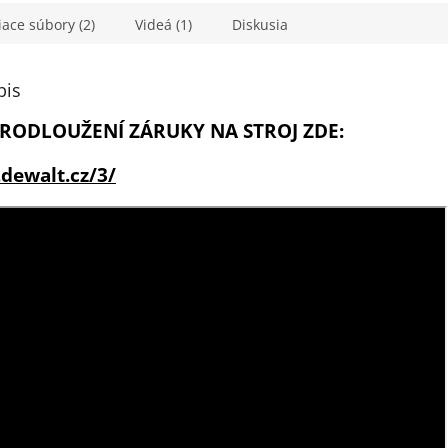
iace súbory (2)
Videá (1)
Diskusia
pis
RODLOUŽENÍ ZÁRUKY NA STROJ ZDE:
dewalt.cz/3/