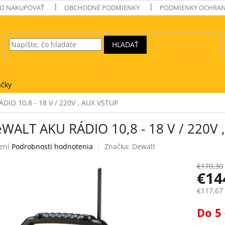
O NAKUPOVAŤ
OBCHODNÉ PODMIENKY
PODMIENKY OCHRAN
HĽADAŤ
čky
IO 10,8 - 18 V / 220V , AUX VSTUP
WALT AKU RÁDIO 10,8 - 18 V / 220V 
ení
Podrobnosti hodnotenia
Značka:
Dewalt
e
€170,30
€14
€117,67
Jednotk
Do 5 
k.
cena: