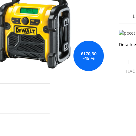
Detailné
€170,30
–15 %
TLAČ