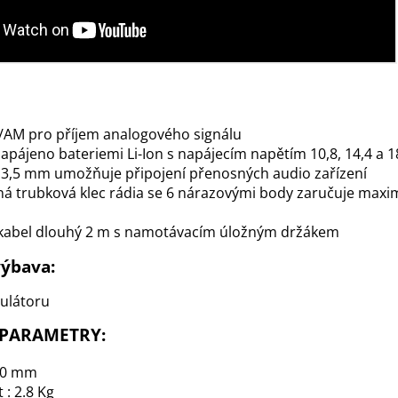
/AM pro příjem analogového signálu
napájeno bateriemi Li-Ion s napájecím napětím 10,8, 14,4 a 1
3,5 mm umožňuje připojení přenosných audio zařízení
á trubková klec rádia se 6 nárazovými body zaručuje maxi
 kabel dlouhý 2 m s namotávacím úložným držákem
výbava:
ulátoru
 PARAMETRY:
240 mm
: 2.8 Kg