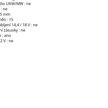
ádio UKW/MW : ne
 : ne
245 mm
ěti : 15
íjení 14,4 / 18 V : ne
í zásuvky : ne
 : ano
2 V : ne