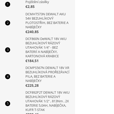
Pojištění zásilky
€2,85
DCMHT573N DEWALT AKU
54V BEZUHLÍKOVÝ
PLOTOSTŘIH, BEZ BATERIE A
NABÍJEČKY
€240,85
DCF860N DeWALT 18V AKU
BEZUHLÍKOVÝ RÁZOVÝ
UTAHOVÁK 1/4" - BEZ
BATERIÍ A NABÍJEČKY,
KARTONOVÁ KRABICE
€184,51
DCMPS567N DEWALT 18V XR
BEZUHLÍKOVÁ PROŘEZÁVACÍ
PILA, BEZ BATERIE A
NABÍJEČKY
€225,28
DCF892P2T DEWALT 18V AKU
BEZUHLÍKOVÝ RÁZOVÝ
UTAHOVÁK 1/2" , 813Nm , 2X
BATERIE 5,0AH, NABÍJEČKA,
KUFR T-STAK