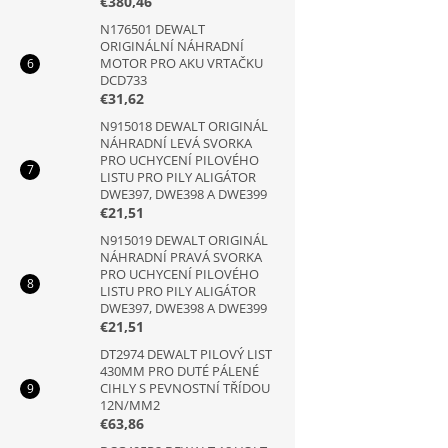
€380,46
N176501 DEWALT
ORIGINÁLNÍ NÁHRADNÍ
MOTOR PRO AKU VRTAČKU
DCD733
€31,62
N915018 DEWALT ORIGINÁL
NÁHRADNÍ LEVÁ SVORKA
PRO UCHYCENÍ PILOVÉHO
LISTU PRO PILY ALIGÁTOR
DWE397, DWE398 A DWE399
€21,51
N915019 DEWALT ORIGINÁL
NÁHRADNÍ PRAVÁ SVORKA
PRO UCHYCENÍ PILOVÉHO
LISTU PRO PILY ALIGÁTOR
DWE397, DWE398 A DWE399
€21,51
DT2974 DEWALT PILOVÝ LIST
430MM PRO DUTÉ PÁLENÉ
CIHLY S PEVNOSTNÍ TŘÍDOU
12N/MM2
€63,86