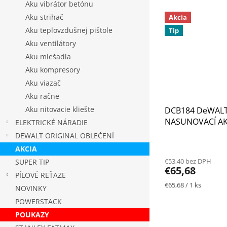
Aku vibrátor betónu
Aku strihač
Akcia
Aku teplovzdušnej pištole
Tip
Aku ventilátory
Aku miešadla
Aku kompresory
Aku viazač
Aku račne
Aku nitovacie kliešte
DCB184 DeWALT
NASUNOVACÍ A
ELEKTRICKÉ NÁRADIE
XR LI-ION S KAP
DEWALT ORIGINAL OBLEČENÍ
Priemerné
AKCIA
hodnotenie
€53,40 bez DPH
SUPER TIP
produktu
€65,68
je
PÍLOVÉ REŤAZE
3,8
Jednotková
€65,68 / 1 ks
NOVINKY
z
cena:
POWERSTACK
5
hviezdičiek.
POUKAZY