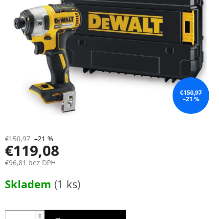
€150,97
–21 %
€150,97
–21 %
€119,08
€96,81 bez DPH
Jednotková
Skladem
(1 ks)
cena: