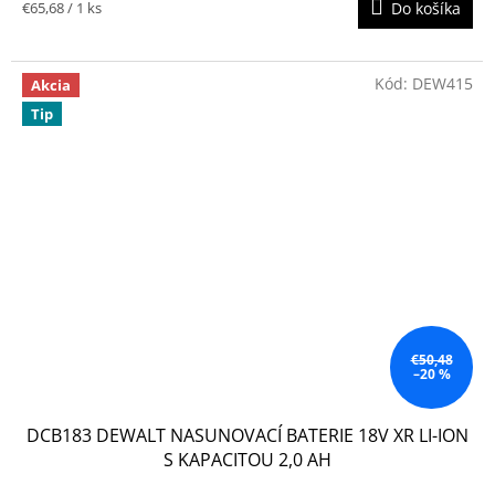
3,8
Jednotková
€65,68 / 1 ks
Do košíka
z
cena:
5
hviezdičiek.
Kód:
DEW415
Akcia
Tip
€50,48
–20 %
DCB183 DEWALT NASUNOVACÍ BATERIE 18V XR LI-ION
S KAPACITOU 2,0 AH