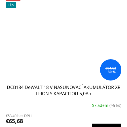
Tip
€94,63
–30 %
DCB184 DeWALT 18 V NASUNOVACÍ AKUMULÁTOR XR
LI-ION S KAPACITOU 5,0Ah
Skladem
(>5 ks)
Priemerné
hodnotenie
€53,40 bez DPH
produktu
€65,68
je