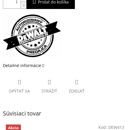
Pridať do košíka
Detailné informácie
OPÝTAŤ SA
STRÁŽIŤ
ZDIEĽAŤ
Súvisiaci tovar
Kód:
DEW413
Akcia