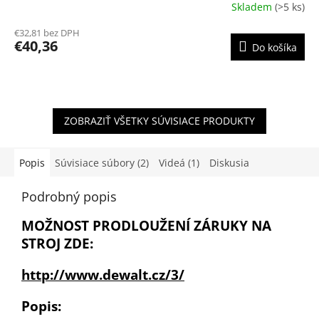
Skladem
(>5 ks)
Priemerné
hodnotenie
€32,81 bez DPH
produktu
€40,36
Do košíka
je
3,9
z
5
hviezdičiek.
ZOBRAZIŤ VŠETKY SÚVISIACE PRODUKTY
Popis
Súvisiace súbory (2)
Videá (1)
Diskusia
Podrobný popis
MOŽNOST PRODLOUŽENÍ ZÁRUKY NA
STROJ ZDE:
http://www.dewalt.cz/3/
Popis: