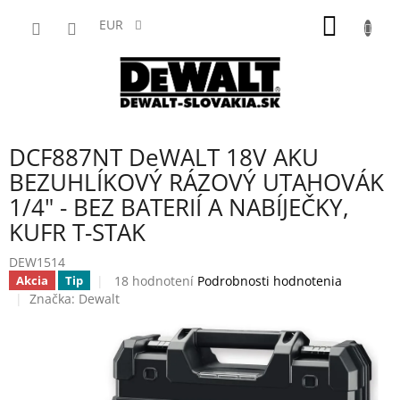
Prejsť
NÁKU
na
EUR
obsah
KOŠÍK
DCF887NT DeWALT 18V AKU
BEZUHLÍKOVÝ RÁZOVÝ UTAHOVÁK
1/4" - BEZ BATERIÍ A NABÍJEČKY,
KUFR T-STAK
DEW1514
Priemerné
18 hodnotení
Podrobnosti hodnotenia
Akcia
Tip
hodnotenie
Značka:
Dewalt
produktu
je
3,9
z
5
hviezdičiek.