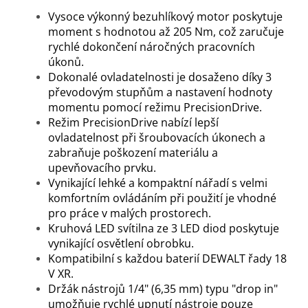
Vysoce výkonný bezuhlíkový motor poskytuje
moment s hodnotou až 205 Nm, což zaručuje
rychlé dokončení náročných pracovních
úkonů.
Dokonalé ovladatelnosti je dosaženo díky 3
převodovým stupňům a nastavení hodnoty
momentu pomocí režimu PrecisionDrive.
Režim PrecisionDrive nabízí lepší
ovladatelnost při šroubovacích úkonech a
zabraňuje poškození materiálu a
upevňovacího prvku.
Vynikající lehké a kompaktní nářadí s velmi
komfortním ovládáním při použití je vhodné
pro práce v malých prostorech.
Kruhová LED svítilna ze 3 LED diod poskytuje
vynikající osvětlení obrobku.
Kompatibilní s každou baterií D
E
WALT řady 18
V XR.
Držák nástrojů 1/4" (6,35 mm) typu "drop in"
umožňuje rychlé upnutí nástroje pouze