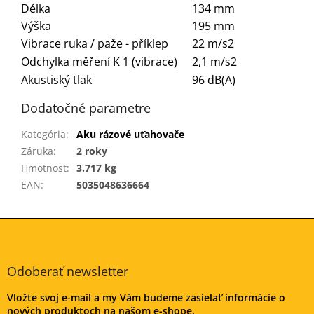
Délka
134 mm
Výška
195 mm
Vibrace ruka / paže - příklep
22 m/s2
Odchylka měření K 1 (vibrace)
2,1 m/s2
Akustiský tlak
96 dB(A)
Dodatočné parametre
Kategória
:
Aku rázové uťahovače
Záruka
:
2 roky
Hmotnosť
:
3.717 kg
EAN
:
5035048636664
Z
á
p
ä
Odoberať newsletter
t
Vložte svoj e-mail a my Vám budeme zasielať informácie o
i
nových produktoch na našom e-shope.