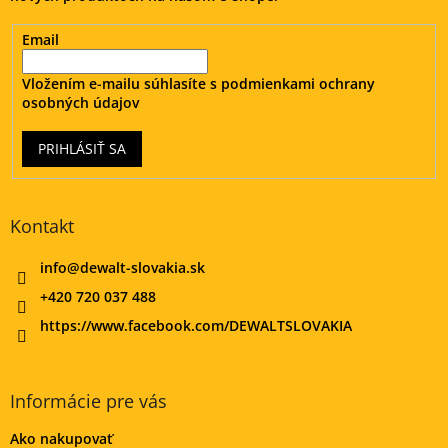
e
Email
Vložením e-mailu súhlasíte s
podmienkami ochrany
osobných údajov
PRIHLÁSIŤ SA
Kontakt
info
@
dewalt-slovakia.sk
+420 720 037 488
https://www.facebook.com/DEWALTSLOVAKIA
Informácie pre vás
Ako nakupovať