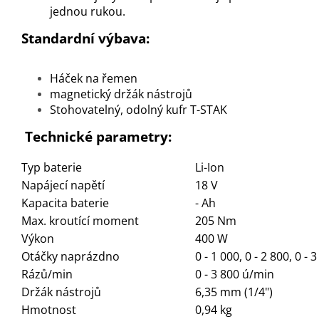
jednou rukou.
Standardní výbava:
Háček na řemen
magnetický držák nástrojů
Stohovatelný, odolný kufr T-STAK
Technické parametry:
Typ baterie
Li-Ion
Napájecí napětí
18 V
Kapacita baterie
- Ah
Max. kroutící moment
205 Nm
Výkon
400 W
Otáčky naprázdno
0 - 1 000, 0 - 2 800, 0 - 
Rázů/min
0 - 3 800 ú/min
Držák nástrojů
6,35 mm (1/4")
Hmotnost
0,94 kg