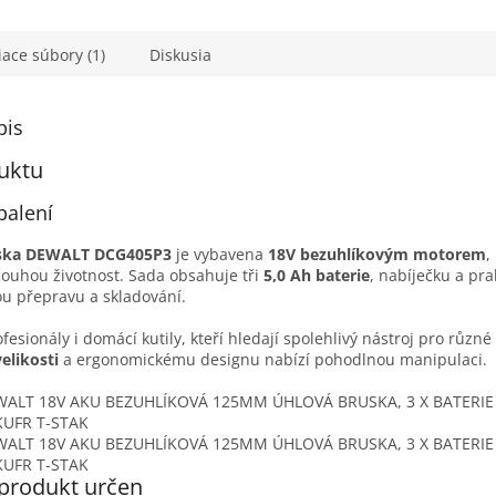
5
hviezdičie
iace súbory (1)
Diskusia
pis
uktu
balení
uska DEWALT DCG405P3
je vybavena
18V bezuhlíkovým motorem
,
louhou životnost. Sada obsahuje tři
5,0 Ah baterie
, nabíječku a pra
u přepravu a skladování.
ofesionály i domácí kutily, kteří hledají spolehlivý nástroj pro různé
elikosti
a ergonomickému designu nabízí pohodlnou manipulaci.
 produkt určen