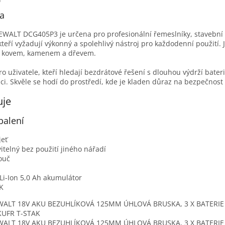
na
WALT DCG405P3 je určena pro profesionální řemeslníky, stavební 
 kteří vyžadují výkonný a spolehlivý nástroj pro každodenní použití. 
í s kovem, kamenem a dřevem.
o uživatele, kteří hledají bezdrátové řešení s dlouhou výdrží bater
ci. Skvěle se hodí do prostředí, kde je kladen důraz na bezpečnost a
uje
balení
jeť
itelný bez použití jiného nářadí
touč
 Li-Ion 5,0 Ah akumulátor
K