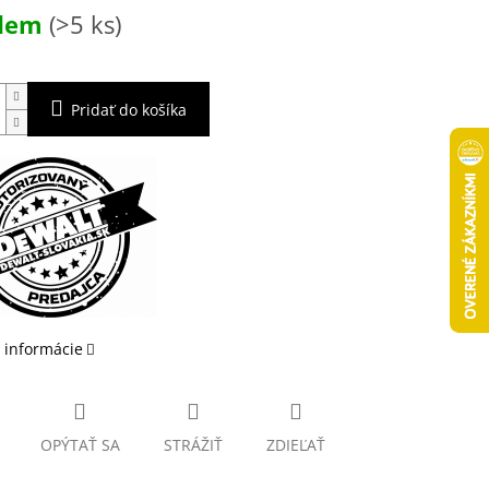
ová
adem
(>5 ks)
Pridať do košíka
 informácie
OPÝTAŤ SA
STRÁŽIŤ
ZDIEĽAŤ