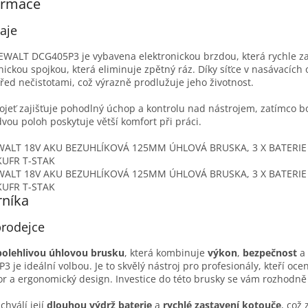
ormace
aje
WALT DCG405P3 je vybavena elektronickou brzdou, která rychle zas
nickou spojkou, která eliminuje zpětný ráz. Díky síťce v nasávacích 
ed nečistotami, což výrazně prodlužuje jeho životnost.
eť zajišťuje pohodlný úchop a kontrolu nad nástrojem, zatímco bo
dvou poloh poskytuje větší komfort při práci.
rníka
rodejce
polehlivou úhlovou brusku
, která kombinuje
výkon
,
bezpečnost
a
e ideální volbou. Je to skvělý nástroj pro profesionály, kteří ocení
r a ergonomický design. Investice do této brusky se vám rozhodně 
chválí její
dlouhou výdrž baterie
a
rychlé zastavení kotouče
, což 