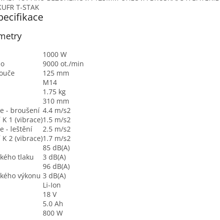
pecifikace
ametry
1000 W
no
9000 ot./min
ouče
125 mm
M14
1.75 kg
310 mm
e - broušení
4.4 m/s2
K 1 (vibrace)
1.5 m/s2
 - leštění
2.5 m/s2
K 2 (vibrace)
1.7 m/s2
85 dB(A)
kého tlaku
3 dB(A)
96 dB(A)
ckého výkonu
3 dB(A)
Li-Ion
18 V
5.0 Ah
800 W