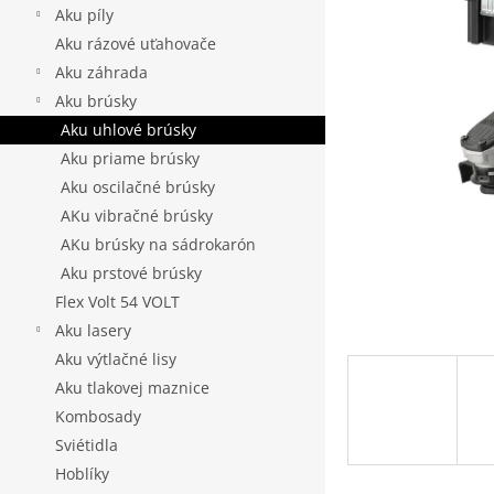
5
Aku píly
hv
Aku rázové uťahovače
Aku záhrada
Aku brúsky
Aku uhlové brúsky
Aku priame brúsky
Aku oscilačné brúsky
AKu vibračné brúsky
AKu brúsky na sádrokarón
Aku prstové brúsky
Flex Volt 54 VOLT
Aku lasery
Aku výtlačné lisy
Aku tlakovej maznice
Kombosady
Sviétidla
Hoblíky