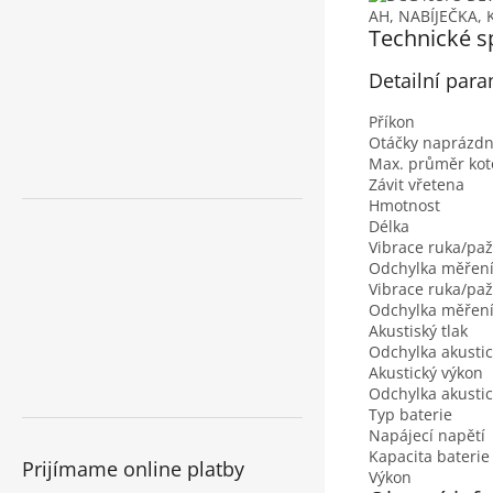
Technické s
Detailní par
Příkon
Otáčky naprázd
Max. průměr kot
Závit vřetena
Hmotnost
Délka
Vibrace ruka/paž
Odchylka měření 
Vibrace ruka/paže
Odchylka měření 
Akustiský tlak
Odchylka akustic
Akustický výkon
Odchylka akusti
Typ baterie
Napájecí napětí
Kapacita baterie
Prijímame online platby
Výkon