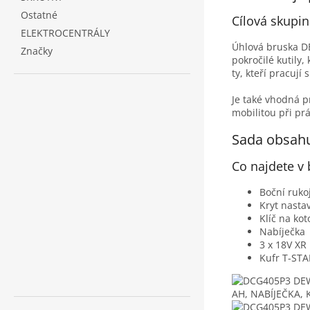
Ostatné
Cílová skupi
ELEKTROCENTRÁLY
Úhlová bruska DE
Značky
pokročilé kutily,
ty, kteří pracuj
Je také vhodná pr
mobilitou při prá
Sada obsah
Co najdete v 
Boční ruko
Kryt nastav
Klíč na ko
Nabíječka
3 x 18V XR
Kufr T-STA