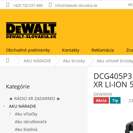
Prejsť
AK
+420 720 037 488
info@dewalt-slovakia.sk
na
obsah
Obchodné podmienky
Kontakty
Reklamácia
Zna
Domov
AKU NÁRADIE
Aku brúsky
Aku uhlové brúsk
B
DCG405P3 
o
Preskočiť
č
XR LI-ION 
Kategórie
kategórie
n
DEW9999
ý
🔥 RÁDIO XR ZADARMO 🔥
Pr
23
Akcia
Tip
p
ho
AKU NÁRADIE
a
pr
Aku vŕtačky
n
je
e
Aku skrutkovače
4,
l
z
Aku kladivá