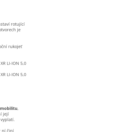
taví rotující
otvorech je
ční rukojeť
mobilitu
,
 její
vyplatí.
z ní činí