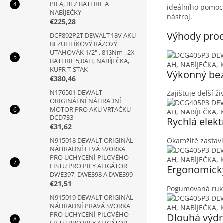
PILA, BEZ BATERIE A
ideálního pomocn
NABÍJEČKY
nástroj.
€225,28
Výhody pro
DCF892P2T DEWALT 18V AKU
BEZUHLÍKOVÝ RÁZOVÝ
UTAHOVÁK 1/2" , 813Nm , 2X
BATERIE 5,0AH, NABÍJEČKA,
KUFR T-STAK
Výkonný bez
€380,46
N176501 DEWALT
Zajišťuje delší ži
ORIGINÁLNÍ NÁHRADNÍ
MOTOR PRO AKU VRTAČKU
DCD733
Rychlá elek
€31,62
N915018 DEWALT ORIGINÁL
Okamžitě zastaví
NÁHRADNÍ LEVÁ SVORKA
PRO UCHYCENÍ PILOVÉHO
LISTU PRO PILY ALIGÁTOR
Ergonomick
DWE397, DWE398 A DWE399
€21,51
Pogumovaná ruko
N915019 DEWALT ORIGINÁL
NÁHRADNÍ PRAVÁ SVORKA
PRO UCHYCENÍ PILOVÉHO
Dlouhá výdr
LISTU PRO PILY ALIGÁTOR