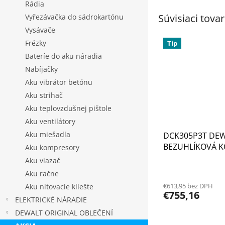
Rádia
Súvisiaci tovar
Vyřezávačka do sádrokartónu
Vysávače
Frézky
Tip
Bateríe do aku náradia
Nabíjačky
Aku vibrátor betónu
Aku strihač
Aku teplovzdušnej pištole
Aku ventilátory
Aku miešadla
DCK305P3T DEW
BEZUHLÍKOVÁ 
Aku kompresory
KOMBI KLADIVO
Aku viazač
DCH273 A ÚHLO
Priemerné
Aku račne
hodnotenie
125mm DCG405, 
€613,95 bez DPH
Aku nitovacie kliešte
produktu
AKU, NABÍJEČKA
€755,16
je
ELEKTRICKÉ NÁRADIE
3,9
DEWALT ORIGINAL OBLEČENÍ
z