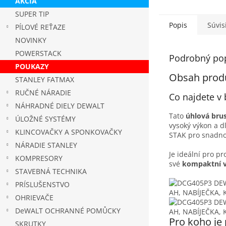
5
AKCIA
hviezdičiek.
SUPER TIP
Popis
Súvis
PÍLOVÉ REŤAZE
NOVINKY
POWERSTACK
Podrobný po
POUKAZY
Obsah prod
STANLEY FATMAX
RUČNÉ NÁRADIE
Co najdete v 
NÁHRADNÉ DIELY DEWALT
Tato
úhlová br
ÚLOŽNÉ SYSTÉMY
vysoký výkon a d
KLINCOVAČKY A SPONKOVAČKY
STAK pro snadno
NÁRADIE STANLEY
Je ideální pro pr
KOMPRESORY
své
kompaktní v
STAVEBNÁ TECHNIKA
PRÍSLUŠENSTVO
OHRIEVAČE
DeWALT OCHRANNÉ POMŮCKY
Pro koho je
SKRUTKY