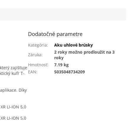
k.
Dodatočné parametre
Kategória
:
Aku uhlové brúsky
2 roky možno prodloužit na 3
Záruka
:
roky
Hmotnosť
:
7.19 kg
 který zajišťuje
EAN
:
5035048734209
ktický kufr T-
 aplikace. Díky