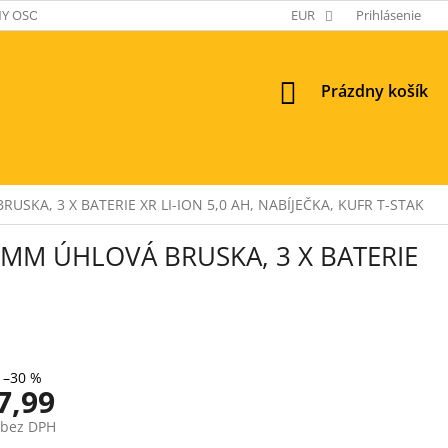
Y OSOBNÝCH ÚDAJOV
EUR
Prihlásenie
NÁKUPNÝ
Prázdny košík
KOŠÍK
KA, 3 X BATERIE XR LI-ION 5,0 AH, NABÍJEČKA, KUFR T-STAK
MM ÚHLOVÁ BRUSKA, 3 X BATERIE
–30 %
7,99
 bez DPH