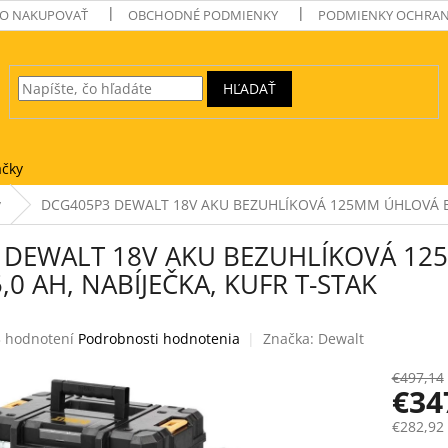
O NAKUPOVAŤ
OBCHODNÉ PODMIENKY
PODMIENKY OCHRAN
HĽADAŤ
čky
y
DCG405P3 DEWALT 18V AKU BEZUHLÍKOVÁ 125MM ÚHLOVÁ BRUS
DEWALT 18V AKU BEZUHLÍKOVÁ 125
5,0 AH, NABÍJEČKA, KUFR T-STAK
iemerné
 hodnotení
Podrobnosti hodnotenia
Značka:
Dewalt
dnotenie
oduktu
€497,14
€34
1
€282,92