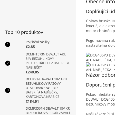
Obecné inf
Doplňující úd
Úhlová bruska DE
kotouč, a elektro
motor chráněn př
Top 10 produktov
Pogumovaná rukoj
Pojištění zásilky
nastavitelná do 
€2,85
DCMHT573N DEWALT AKU
54V BEZUHLÍKOVÝ
PLOTOSTŘIH, BEZ BATERIE A
NABÍJEČKY
€240,85
Názor odbo
DCF860N DeWALT 18V AKU
BEZUHLÍKOVÝ RÁZOVÝ
Doporučení p
UTAHOVÁK 1/4" - BEZ
BATERIÍ A NABÍJEČKY,
Pokud hledáte
s
KARTONOVÁ KRABICE
DEWALT DCG405P3 j
€184,51
bezuhlíkový moto
DCMPS567N DEWALT 18V XR
BEZUHLÍKOVÁ PROŘEZÁVACÍ
Naši zákazníci si 