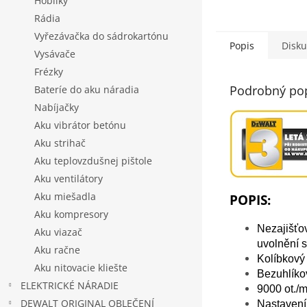
Hoblíky
Rádia
Vyřezávačka do sádrokartónu
Popis
Disku
Vysávače
Frézky
Podrobný po
Bateríe do aku náradia
Nabíjačky
Aku vibrátor betónu
Aku strihač
Aku teplovzdušnej pištole
Aku ventilátory
Aku miešadla
POPIS:
Aku kompresory
Nezajišťo
Aku viazač
uvolnění 
Aku račne
Kolíbkový
Aku nitovacie kliešte
Bezuhlíkov
ELEKTRICKÉ NÁRADIE
9000 ot./m
DEWALT ORIGINAL OBLEČENÍ
Nastavení 