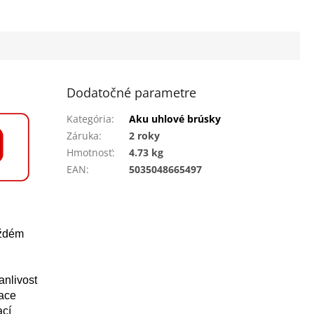
Dodatočné parametre
Kategória
:
Aku uhlové brúsky
Záruka
:
2 roky
Hmotnosť
:
4.73 kg
EAN
:
5035048665497
aždém
anlivost
kace
ací