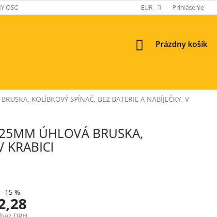
Y OSOBNÝCH ÚDAJOV
EUR
Prihlásenie
NÁKUPNÝ
Prázdny košík
KOŠÍK
USKA, KOLÍBKOVÝ SPÍNAČ, BEZ BATERIE A NABÍJEČKY, V
125MM ÚHLOVÁ BRUSKA,
V KRABICI
–15 %
2,28
 bez DPH