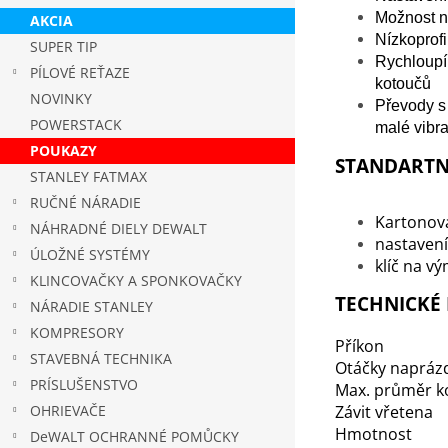
Možnost na
AKCIA
Nízkoprofi
SUPER TIP
Rychloupí
PÍLOVÉ REŤAZE
kotoučů
NOVINKY
Převody s 
POWERSTACK
malé vibra
POUKAZY
STANDARTN
STANLEY FATMAX
RUČNÉ NÁRADIE
Kartonov
NÁHRADNÉ DIELY DEWALT
nastavení
ÚLOŽNÉ SYSTÉMY
klíč na v
KLINCOVAČKY A SPONKOVAČKY
TECHNICKÉ
NÁRADIE STANLEY
KOMPRESORY
Příkon
STAVEBNÁ TECHNIKA
Otáčky napráz
PRÍSLUŠENSTVO
Max. průměr k
OHRIEVAČE
Závit vřetena
Hmotnost
DeWALT OCHRANNÉ POMŮCKY