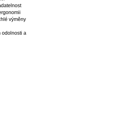
adatelnost
 ergonomii
chlé výměny
 odolnosti a