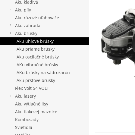
l
z
Aku kladivá
5
Aku píly
hviezdičie
Aku rázové uťahovače
Aku záhrada
Aku brúsky
Aku uhlové brúsky
Aku priame brúsky
Aku oscilačné brúsky
AKu vibračné brúsky
AKu brúsky na sádrokarón
Aku prstové brúsky
Flex Volt 54 VOLT
Aku lasery
Aku výtlačné lisy
Aku tlakovej maznice
Kombosady
Sviétidla