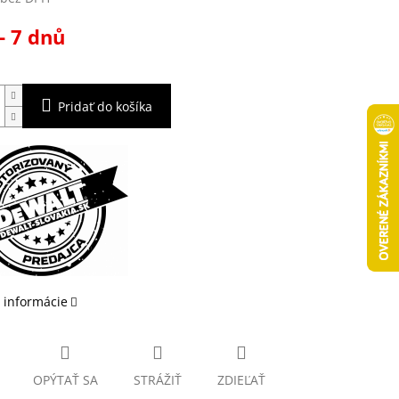
ová
- 7 dnů
Pridať do košíka
 informácie
OPÝTAŤ SA
STRÁŽIŤ
ZDIEĽAŤ