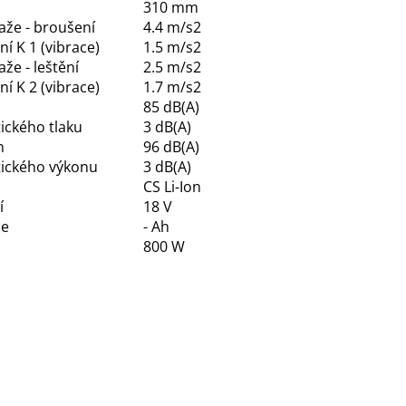
310 mm
aže - broušení
4.4 m/s2
í K 1 (vibrace)
1.5 m/s2
že - leštění
2.5 m/s2
í K 2 (vibrace)
1.7 m/s2
85 dB(A)
ického tlaku
3 dB(A)
n
96 dB(A)
tického výkonu
3 dB(A)
CS Li-Ion
í
18 V
ie
- Ah
800 W