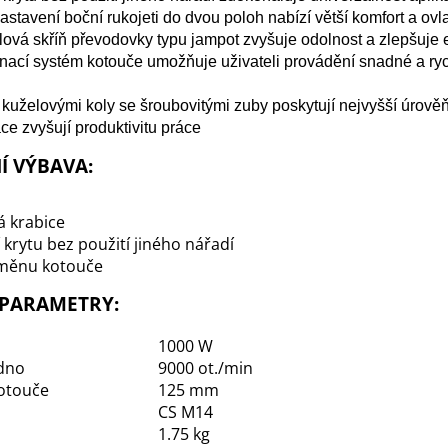
stavení boční rukojeti do dvou poloh nabízí větší komfort a ovl
lová skříň převodovky typu jampot zvyšuje odolnost a zlepšuje
nací systém kotouče umožňuje uživateli provádění snadné a ry
kuželovými koly se šroubovitými zuby poskytují nejvyšší úrověň
ce zvyšují produktivitu práce
Í VÝBAVA:
á krabice
 krytu bez použití jiného nářadí
ýměnu kotouče
 PARAMETRY:
1000 W
dno
9000 ot./min
otouče
125 mm
CS M14
1.75 kg