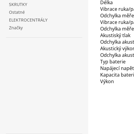
Délka
SKRUTKY
Vibrace ruka/p
Ostatné
Odchylka měřen
ELEKTROCENTRÁLY
Vibrace ruka/pa
Značky
Odchylka měřen
Akustiský tlak
Odchylka akust
Akustický výko
Odchylka akus
Typ baterie
Napájecí napět
Kapacita bater
Výkon