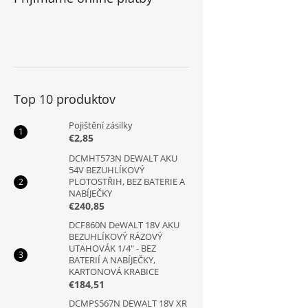
Top 10 produktov
Pojištění zásilky
€2,85
DCMHT573N DEWALT AKU
54V BEZUHLÍKOVÝ
PLOTOSTŘIH, BEZ BATERIE A
NABÍJEČKY
€240,85
DCF860N DeWALT 18V AKU
BEZUHLÍKOVÝ RÁZOVÝ
UTAHOVÁK 1/4" - BEZ
BATERIÍ A NABÍJEČKY,
KARTONOVÁ KRABICE
€184,51
DCMPS567N DEWALT 18V XR