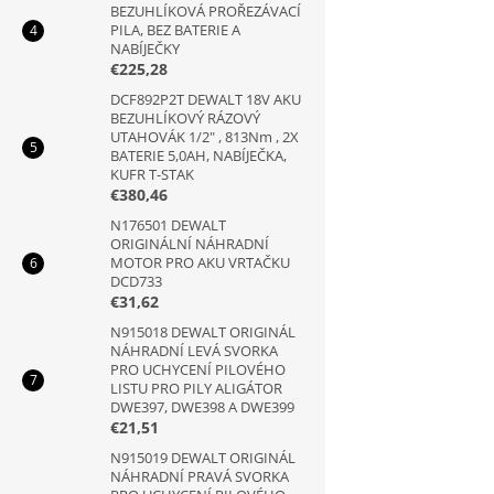
BEZUHLÍKOVÁ PROŘEZÁVACÍ
PILA, BEZ BATERIE A
NABÍJEČKY
€225,28
DCF892P2T DEWALT 18V AKU
BEZUHLÍKOVÝ RÁZOVÝ
UTAHOVÁK 1/2" , 813Nm , 2X
BATERIE 5,0AH, NABÍJEČKA,
KUFR T-STAK
€380,46
N176501 DEWALT
ORIGINÁLNÍ NÁHRADNÍ
MOTOR PRO AKU VRTAČKU
DCD733
€31,62
N915018 DEWALT ORIGINÁL
NÁHRADNÍ LEVÁ SVORKA
PRO UCHYCENÍ PILOVÉHO
LISTU PRO PILY ALIGÁTOR
DWE397, DWE398 A DWE399
€21,51
N915019 DEWALT ORIGINÁL
NÁHRADNÍ PRAVÁ SVORKA