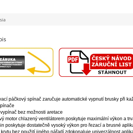
sia
pis
vací páčkový spínač zaručuje automatické vypnutí brusky při k
spínače
 vypínač bez možnosti aretace
ý motor chlazený ventilátorem poskytuje maximální výkon a trv
in poskytuje dostatečně vysoký výkon pro řezací a brusné apli
krytu bez použití jiného nářadí zdokonaluje univerzálnost aplik