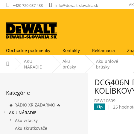
Prejsť
AK
+420 720 037 488
info@dewalt-slovakia.sk
na
obsah
Obchodné podmienky
Kontakty
Reklamácia
Zna
AKU
Aku
Aku uhlové
Domov
NÁRADIE
brúsky
brúsky
B
DCG406N 
o
Preskočiť
č
KOLÍBKOVÝ
Kategórie
kategórie
n
DEW10609
ý
🔥 RÁDIO XR ZADARMO 🔥
Priemerné
25 hodnot
Tip
p
hodnoteni
AKU NÁRADIE
a
produktu
Aku vŕtačky
n
je
e
Aku skrutkovače
3,8