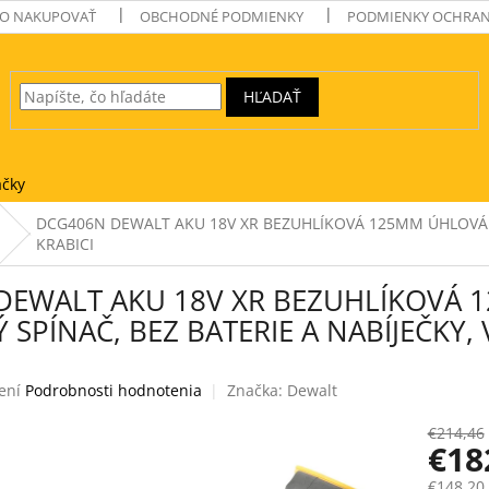
O NAKUPOVAŤ
OBCHODNÉ PODMIENKY
PODMIENKY OCHRAN
HĽADAŤ
čky
DCG406N DEWALT AKU 18V XR BEZUHLÍKOVÁ 125MM ÚHLOVÁ BR
KRABICI
DEWALT AKU 18V XR BEZUHLÍKOVÁ 
 SPÍNAČ, BEZ BATERIE A NABÍJEČKY, 
ení
Podrobnosti hodnotenia
Značka:
Dewalt
e
€214,46
€18
€148,20