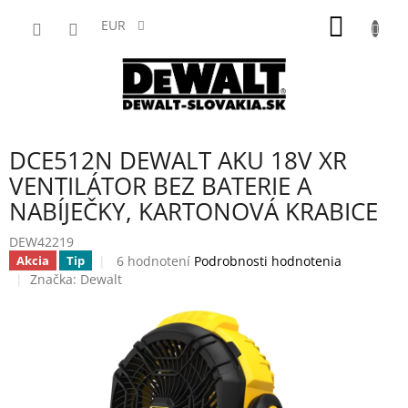
Prejsť
NÁKU
na
EUR
obsah
KOŠÍK
DCE512N DEWALT AKU 18V XR
VENTILÁTOR BEZ BATERIE A
NABÍJEČKY, KARTONOVÁ KRABICE
DEW42219
Priemerné
6 hodnotení
Podrobnosti hodnotenia
Akcia
Tip
hodnotenie
Značka:
Dewalt
produktu
je
4,0
z
5
hviezdičiek.