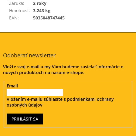
Záruka
:
2 roky
Hmotnosť
:
3.243 kg
EAN
:
5035048747445
Z
á
p
ä
Odoberať newsletter
t
Vložte svoj e-mail a my Vám budeme zasielať informácie o
i
nových produktoch na našom e-shope.
e
Email
Vložením e-mailu súhlasíte s
podmienkami ochrany
osobných údajov
PRIHLÁSIŤ SA