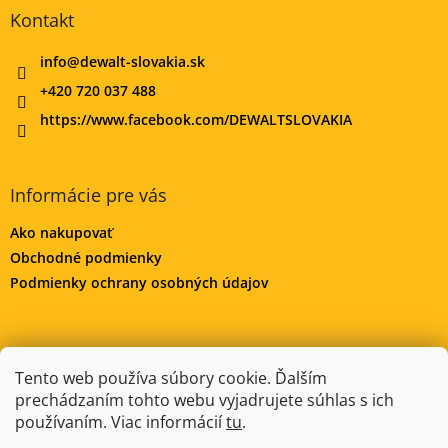
Kontakt
info
@
dewalt-slovakia.sk
+420 720 037 488
https://www.facebook.com/DEWALTSLOVAKIA
Informácie pre vás
Ako nakupovať
Obchodné podmienky
Podmienky ochrany osobných údajov
DeWALT-MORAVA.CZ
Manitoo.cz
Odstúpenie od zmluvy
Tento web používa súbory cookie. Ďalším
prechádzaním tohto webu vyjadrujete súhlas s ich
používaním. Viac informácií
tu
.