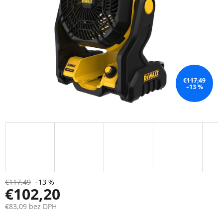
€117,49
–13 %
€117,49
–13 %
€102,20
€83,09 bez DPH
Jednotková