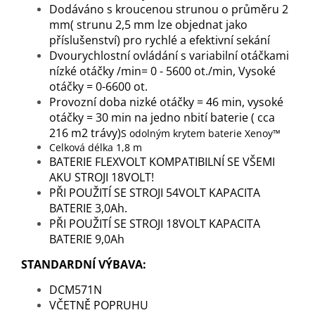
Dodáváno s kroucenou strunou o průměru 2
mm( strunu 2,5 mm lze objednat jako
příslušenství) pro rychlé a efektivní sekání
Dvourychlostní ovládání s variabilní otáčkami
nízké otáčky /min= 0 - 5600 ot./min, Vysoké
otáčky = 0-6600 ot.
Provozní doba nizké otáčky = 46 min, vysoké
otáčky = 30 min na jedno nbití baterie ( cca
216 m2 trávy)
S odolným krytem baterie Xenoy™
Celková délka 1,8 m
BATERIE FLEXVOLT KOMPATIBILNÍ SE VŠEMI
AKU STROJI 18VOLT!
PŘI POUŽITÍ SE STROJI 54VOLT KAPACITA
BATERIE 3,0Ah.
PŘI POUŽITÍ SE STROJI 18VOLT KAPACITA
BATERIE 9,0Ah
STANDARDNÍ VÝBAVA:
DCM571N
VČETNĚ POPRUHU