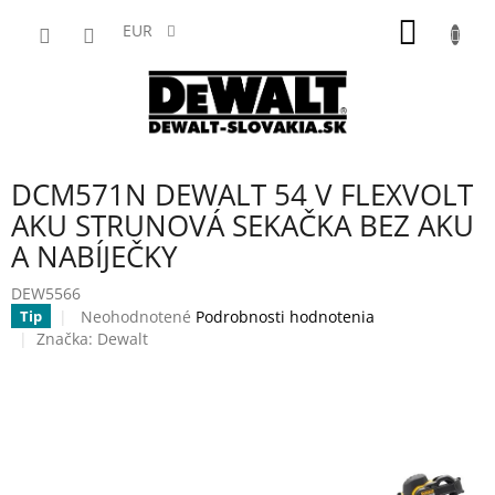
Prejsť
NÁKU
na
EUR
obsah
KOŠÍK
DCM571N DEWALT 54 V FLEXVOLT
AKU STRUNOVÁ SEKAČKA BEZ AKU
A NABÍJEČKY
DEW5566
Priemerné
Neohodnotené
Podrobnosti hodnotenia
Tip
hodnotenie
Značka:
Dewalt
produktu
je
0,0
z
5
hviezdičiek.