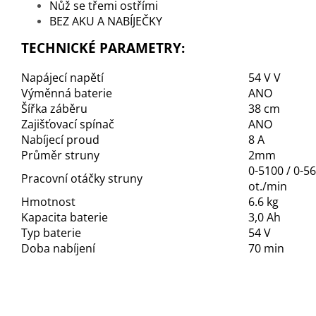
Nůž se třemi ostřími
BEZ AKU A NABÍJEČKY
TECHNICKÉ PARAMETRY:
Napájecí napětí
54 V V
Výměnná baterie
ANO
Šířka záběru
38 cm
Zajišťovací spínač
ANO
Nabíjecí proud
8 A
Průměr struny
2mm
0-5100 / 0-5
Pracovní otáčky struny
ot./min
Hmotnost
6.6 kg
Kapacita baterie
3,0 Ah
Typ baterie
54 V
Doba nabíjení
70 min