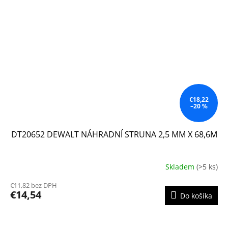
€18,22
–20 %
DT20652 DEWALT NÁHRADNÍ STRUNA 2,5 MM X 68,6M
Skladem
(>5 ks)
€11,82 bez DPH
€14,54
Do košíka