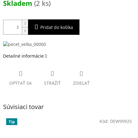
Skladem
(2 ks)
cena:
Pridať do košíka
Detailné informácie
OPÝTAŤ SA
STRÁŽIŤ
ZDIEĽAŤ
Súvisiaci tovar
Kód:
DEW99925
Tip