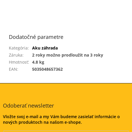
Dodatočné parametre
Kategória
:
Aku záhrada
Záruka
:
2 roky možno prodloužit na 3 roky
Hmotnosť
:
4.8 kg
EAN
:
5035048657362
Z
á
p
ä
Odoberať newsletter
t
Vložte svoj e-mail a my Vám budeme zasielať informácie o
i
nových produktoch na našom e-shope.
e