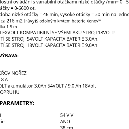
ostní ovládání s variabilní otáčkami nízké otáčky /min= 0 - 5
áčky = 0-6600 ot.
doba nizké otáčky = 46 min, vysoké otáčky = 30 min na jedno
 cca 216 m2 trávy)
S odolným krytem baterie Xenoy™
lka 1,8 m
FLEXVOLT KOMPATIBILNÍ SE VŠEMI AKU STROJI 18VOLT!
TÍ SE STROJI 54VOLT KAPACITA BATERIE 3,0Ah.
TÍ SE STROJI 18VOLT KAPACITA BATERIE 9,0Ah
VÝBAVA:
KŘOVINOŘEZ
 8 A
LT akumulátor 3,0Ah 54VOLT / 9,0 Ah 18Volt
POPRUHU
 PARAMETRY:
í
54 V V
ie
ANO
38 cm