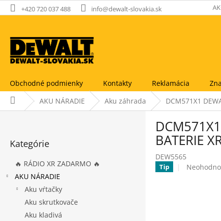
Prejsť
AK
+420 720 037 488
info@dewalt-slovakia.sk
na
obsah
Obchodné podmienky
Kontakty
Reklamácia
Zna
Domov
AKU NÁRADIE
Aku záhrada
DCM571X1 DEWAL
B
DCM571X1 
o
Preskočiť
č
BATERIE X
Kategórie
kategórie
n
DEW5565
ý
🔥 RÁDIO XR ZADARMO 🔥
Priemerné
Neohodno
Tip
p
hodnoteni
AKU NÁRADIE
a
produktu
Aku vŕtačky
n
je
e
Aku skrutkovače
0,0
l
z
Aku kladivá