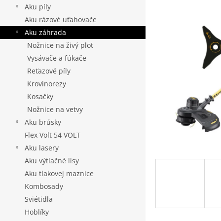
5
Aku píly
hviezdičie
Aku rázové uťahovače
Aku záhrada
Nožnice na živý plot
Vysávače a fúkače
Reťazové píly
Krovinorezy
Kosačky
Nožnice na vetvy
Aku brúsky
Flex Volt 54 VOLT
Aku lasery
Aku výtlačné lisy
Aku tlakovej maznice
Kombosady
Sviétidla
Hoblíky