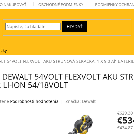
O NAKUPOVAŤ
OBCHODNÉ PODMIENKY
PODMIENKY OCHRAN
HĽADAŤ
čky
T 54VOLT FLEXVOLT AKU STRUNOVÁ SEKAČKA, 1 X 9,0 Ah BATERIE 
DEWALT 54VOLT FLEXVOLT AKU STRU
R LI-ION 54/18VOLT
tené
Podrobnosti hodnotenia
Značka:
Dewalt
e
€629,30
€53
€434,87