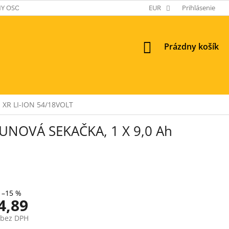
Y OSOBNÝCH ÚDAJOV
EUR
Prihlásenie
NÁKUPNÝ
Prázdny košík
KOŠÍK
XR LI-ION 54/18VOLT
NOVÁ SEKAČKA, 1 X 9,0 Ah
–15 %
4,89
 bez DPH