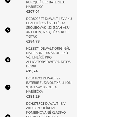
RUKOJETÍ, BEZ BATERIE A
NABÍJEČKY
€207,01
DCD800P2T DeWALT 18V AKU
BEZUHLÍKOVÁ VRTAČKA/
ŠROUBOVÁK , 2X 5,0AH AKU
XR LI-ION, NABÍJEČKA, KUFR
T-STAK
€284,73
N233871 DEWALT ORIGINÁL
NÁHRADNÍ DRŽÁK UHLÍKŮ
VČ. UHLÍKŮ PRO
ALLIGÁTORY DWE397, DE398,
DE399
€19,74
DCB118X2 DEWALT 2X
BATERIE FLEXVOLT XR LI-ION
9,0AH 54/18 VOLT A
NABÍJEČKA
€381,29
DCH273P2T DeWALT 18 V
AKU BEZUHLÍKOVÉ,
KOMBINOVANÉ KLADIVO
SDS PLUS, 2 X 5,0 AH