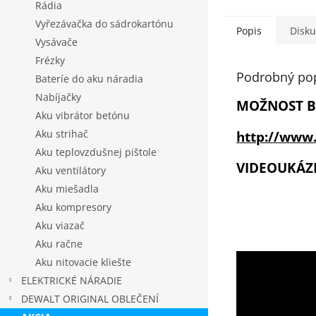
Rádia
Vyřezávačka do sádrokartónu
Popis
Disku
Vysávače
Frézky
Podrobný po
Bateríe do aku náradia
Nabíjačky
MOŽNOST B
Aku vibrátor betónu
Aku strihač
http://www.
Aku teplovzdušnej pištole
VIDEOUKÁZ
Aku ventilátory
Aku miešadla
Aku kompresory
Aku viazač
Aku račne
Aku nitovacie kliešte
ELEKTRICKÉ NÁRADIE
DEWALT ORIGINAL OBLEČENÍ