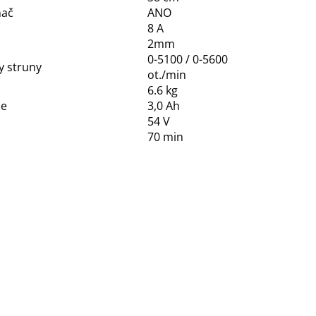
nač
ANO
8 A
2mm
0-5100 / 0-5600
y struny
ot./min
6.6 kg
ie
3,0 Ah
54 V
70 min