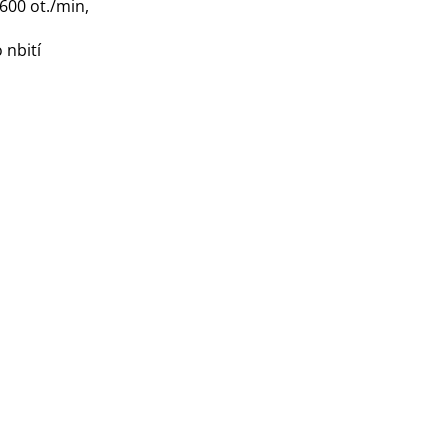
600 ot./min,
 nbití