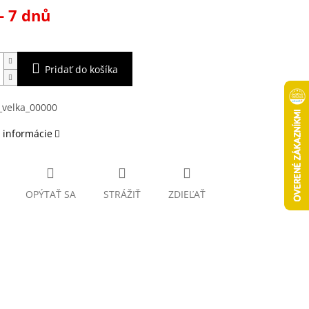
ová
- 7 dnů
Pridať do košíka
 informácie
OPÝTAŤ SA
STRÁŽIŤ
ZDIEĽAŤ