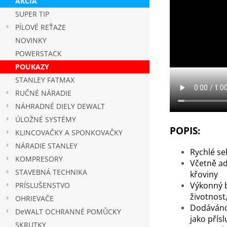
AKCIA
SUPER TIP
PÍLOVÉ REŤAZE
NOVINKY
POWERSTACK
POUKAZY
STANLEY FATMAX
RUČNÉ NÁRADIE
NÁHRADNÉ DIELY DEWALT
ÚLOŽNÉ SYSTÉMY
POPIS:
KLINCOVAČKY A SPONKOVAČKY
NÁRADIE STANLEY
Rychlé se
KOMPRESORY
Včetně ad
STAVEBNÁ TECHNIKA
křoviny
Výkonný b
PRÍSLUŠENSTVO
životnost
OHRIEVAČE
Dodáváno
DeWALT OCHRANNÉ POMŮCKY
jako přísl
SKRUTKY