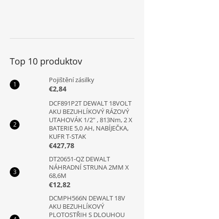
Top 10 produktov
Pojištění zásilky
€2,84
DCF891P2T DEWALT 18VOLT
AKU BEZUHLÍKOVÝ RÁZOVÝ
UTAHOVÁK 1/2" , 813Nm, 2 X
BATERIE 5,0 AH, NABÍJEČKA,
KUFR T-STAK
€427,78
DT20651-QZ DEWALT
NÁHRADNÍ STRUNA 2MM X
68,6M
€12,82
DCMPH566N DEWALT 18V
AKU BEZUHLÍKOVÝ
PLOTOSTŘIH S DLOUHOU