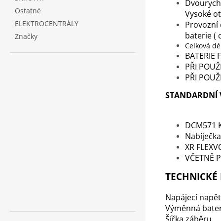
Dvourychl
Ostatné
Vysoké ot
ELEKTROCENTRÁLY
Provozní 
baterie (
Značky
Celková dé
BATERIE 
PŘI POUŽI
PŘI POUŽI
STANDARDNÍ 
DCM571 
Nabíječka
XR FLEXVO
VČETNĚ 
TECHNICKÉ
Napájecí napět
Výměnná bater
Šířka záběru