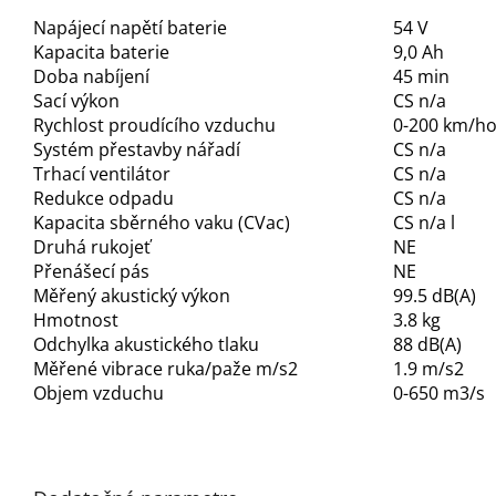
Napájecí napětí baterie
54 V
Kapacita baterie
9,0 Ah
Doba nabíjení
45 min
Sací výkon
CS n/a
Rychlost proudícího vzduchu
0-200 km/h
Systém přestavby nářadí
CS n/a
Trhací ventilátor
CS n/a
Redukce odpadu
CS n/a
Kapacita sběrného vaku (CVac)
CS n/a l
Druhá rukojeť
NE
Přenášecí pás
NE
Měřený akustický výkon
99.5 dB(A)
Hmotnost
3.8 kg
Odchylka akustického tlaku
88 dB(A)
Měřené vibrace ruka/paže m/s2
1.9 m/s2
Objem vzduchu
0-650 m3/s