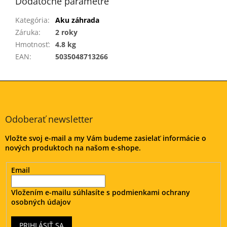
Dodatočné parametre
Kategória
:
Aku záhrada
Záruka
:
2 roky
Hmotnosť
:
4.8 kg
EAN
:
5035048713266
Z
á
p
ä
Odoberať newsletter
t
Vložte svoj e-mail a my Vám budeme zasielať informácie o
i
nových produktoch na našom e-shope.
e
Email
Vložením e-mailu súhlasíte s
podmienkami ochrany
osobných údajov
PRIHLÁSIŤ SA