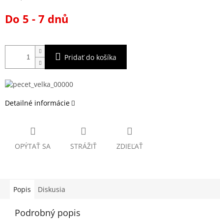
Jednotková
Do 5 - 7 dnů
cena:
Pridať do košíka
Detailné informácie
OPÝTAŤ SA
STRÁŽIŤ
ZDIEĽAŤ
Popis
Diskusia
Podrobný popis