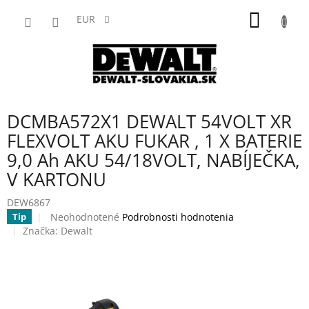
Prejsť
NÁKU
na
EUR
obsah
KOŠÍK
DCMBA572X1 DEWALT 54VOLT XR
FLEXVOLT AKU FUKAR , 1 X BATERIE
9,0 Ah AKU 54/18VOLT, NABÍJEČKA,
V KARTONU
DEW6867
Priemerné
Neohodnotené
Podrobnosti hodnotenia
Tip
hodnotenie
Značka:
Dewalt
produktu
je
0,0
z
5
hviezdičiek.