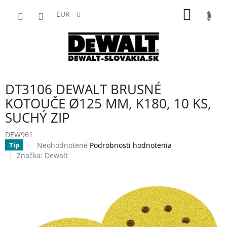
Prejsť
NÁKU
na
EUR
obsah
KOŠÍK
DT3106 DEWALT BRUSNÉ
KOTOUČE Ø125 MM, K180, 10 KS,
SUCHÝ ZIP
DEW961
Priemerné
Neohodnotené
Podrobnosti hodnotenia
Tip
hodnotenie
Značka:
Dewalt
produktu
je
0,0
z
5
hviezdičiek.