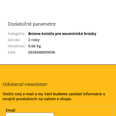
Dodatočné parametre
Kategória
:
Brúsne kotúče pre excentrické brúsky
Záruka
:
2 roky
Hmotnosť
:
0.06 kg
EAN
:
5035048059036
Z
á
p
ä
Odoberať newsletter
t
Vložte svoj e-mail a my Vám budeme zasielať informácie o
i
nových produktoch na našom e-shope.
e
Email