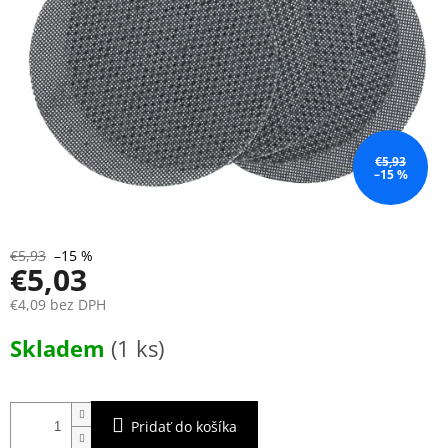
€5,93
–15 %
€5,93
–15 %
€5,03
€4,09 bez DPH
Jednotková
Skladem
(1 ks)
cena:
Pridať do košíka