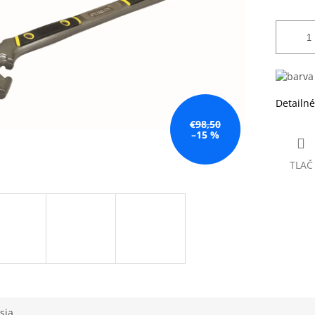
Detailné
€98,50
–15 %
TLAČ
sia