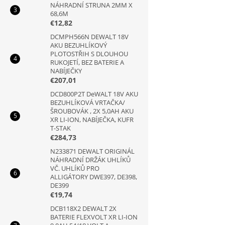
NÁHRADNÍ STRUNA 2MM X
68,6M
€12,82
DCMPH566N DEWALT 18V
AKU BEZUHLÍKOVÝ
PLOTOSTŘIH S DLOUHOU
RUKOJETÍ, BEZ BATERIE A
NABÍJEČKY
€207,01
DCD800P2T DeWALT 18V AKU
BEZUHLÍKOVÁ VRTAČKA/
ŠROUBOVÁK , 2X 5,0AH AKU
XR LI-ION, NABÍJEČKA, KUFR
T-STAK
€284,73
N233871 DEWALT ORIGINÁL
NÁHRADNÍ DRŽÁK UHLÍKŮ
VČ. UHLÍKŮ PRO
ALLIGÁTORY DWE397, DE398,
DE399
€19,74
DCB118X2 DEWALT 2X
BATERIE FLEXVOLT XR LI-ION