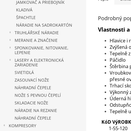
JAMKOVAČ A PRIEBOJNÍK
KLADIVÁ
Podrobný po
ŠPACHTLE
NÁRADIE NA SADROKARTÓN
Vlastnosti 
TRUHLÁŘSKÉ NÁRADIE
MERANIE A ZNAČENIE
Hlavice i
Zvýšená 
SPONKOVANIE, NITOVANIE,
LEPENIE
Tepelně 
Páčidlo
LASERY A ELEKTRONICKÁ
ZARIADENIE
Štěrbina 
SVIETIDLÁ
Vroubkova
přesné ov
ZASOUVACÍ NOŽE
Trhací sk
NÁHRADNÍ ČEPELE
Výkonný 
NOŽE S PEVNOU ČEPELÍ
Úderná hl
SKLADACIE NOŽE
Odstupňov
NÁRADIE NA REZANIE
Tepelně u
NÁHRADNÍ ČEPELE
KóD VýROB
KOMPRESORY
1-55-120