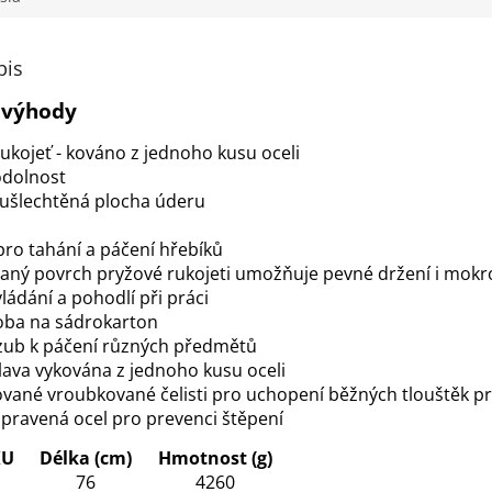
pis
a výhody
 rukojeť - kováno z jednoho kusu oceli
odolnost
zušlechtěná plocha úderu
pro tahání a páčení hřebíků
ný povrch pryžové rukojeti umožňuje pevné držení i mokr
ládání a pohodlí při práci
oba na sádrokarton
zub k páčení různých předmětů
ava vykována z jednoho kusu oceli
ané vroubkované čelisti pro uchopení běžných tlouštěk pr
pravená ocel pro prevenci štěpení
KU
Délka (cm)
Hmotnost (g)
76
4260