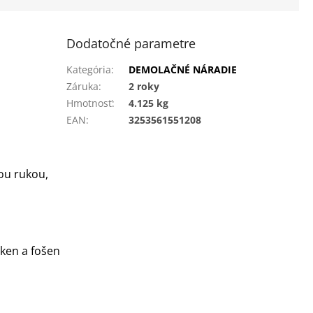
Dodatočné parametre
Kategória
:
DEMOLAČNÉ NÁRADIE
Záruka
:
2 roky
Hmotnosť
:
4.125 kg
EAN
:
3253561551208
ou rukou,
ken a fošen