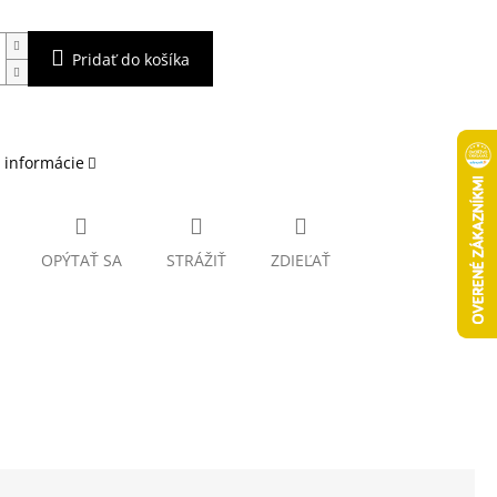
Pridať do košíka
 informácie
OPÝTAŤ SA
STRÁŽIŤ
ZDIEĽAŤ