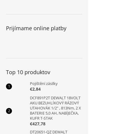
Prijímame online platby
Top 10 produktov
Pojištění zásilky
€2,84
DCF891P2T DEWALT 18VOLT
AKU BEZUHLÍKOVÝ RÁZOVÝ
UTAHOVÁK 1/2" , 813Nm, 2 X
BATERIE 5,0 AH, NABÍJEČKA,
KUFR T-STAK
€427,78
DT20651-QZ DEWALT