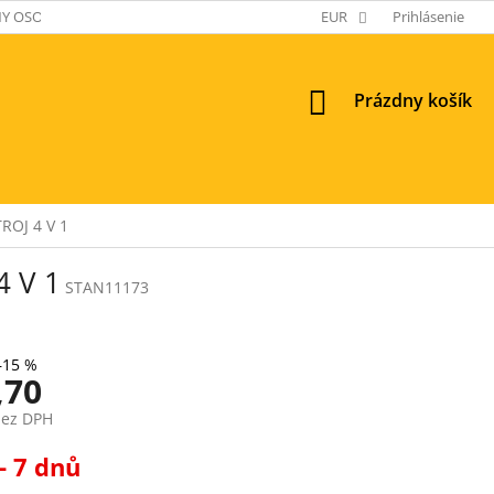
Y OSOBNÝCH ÚDAJOV
EUR
Prihlásenie
NÁKUPNÝ
Prázdny košík
KOŠÍK
ROJ 4 V 1
4 V 1
STAN11173
–15 %
,70
bez DPH
ová
- 7 dnů