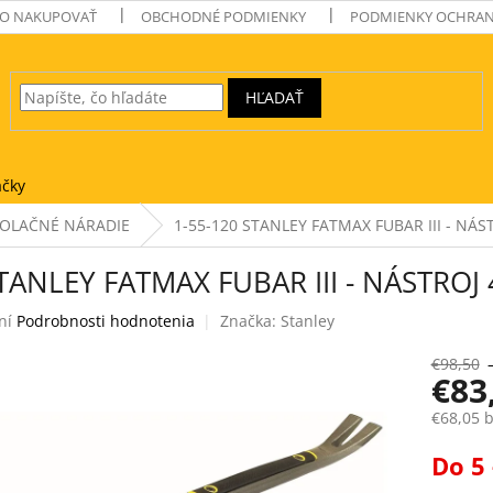
O NAKUPOVAŤ
OBCHODNÉ PODMIENKY
PODMIENKY OCHRAN
HĽADAŤ
čky
OLAČNÉ NÁRADIE
1-55-120 STANLEY FATMAX FUBAR III - NÁST
TANLEY FATMAX FUBAR III - NÁSTROJ 
ní
Podrobnosti hodnotenia
Značka:
Stanley
e
€98,50
€83
€68,05 
Jednotk
Do 5 
k.
cena: