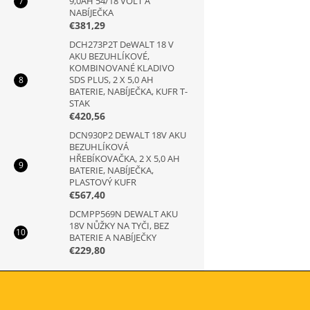
9,0AH 54/18 VOLT A
NABÍJEČKA
€381,29
DCH273P2T DeWALT 18 V
AKU BEZUHLÍKOVÉ,
KOMBINOVANÉ KLADIVO
SDS PLUS, 2 X 5,0 AH
BATERIE, NABÍJEČKA, KUFR T-
STAK
€420,56
DCN930P2 DEWALT 18V AKU
BEZUHLÍKOVÁ
HŘEBÍKOVAČKA, 2 X 5,0 AH
BATERIE, NABÍJEČKA,
PLASTOVÝ KUFR
€567,40
DCMPP569N DEWALT AKU
18V NŮŽKY NA TYČI, BEZ
BATERIE A NABÍJEČKY
€229,80
Z
á
p