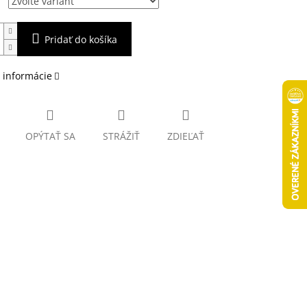
Pridať do košíka
 informácie
OPÝTAŤ SA
STRÁŽIŤ
ZDIEĽAŤ