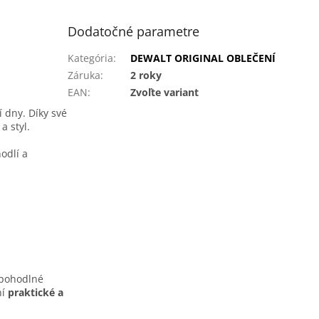
Dodatočné parametre
Kategória
:
DEWALT ORIGINAL OBLEČENÍ
Záruka
:
2 roky
EAN
:
Zvoľte variant
dny. Díky své
a styl.
odlí a
 pohodlné
ní
praktické a