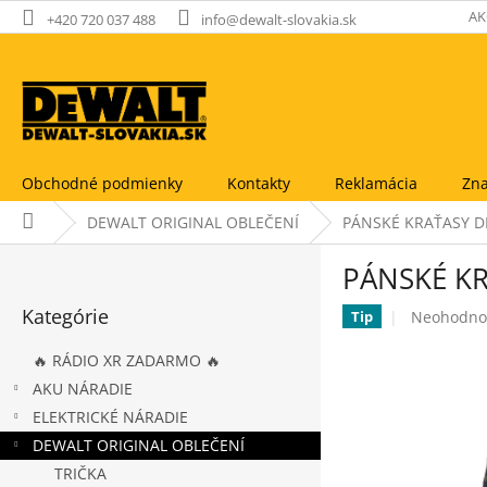
Prejsť
AK
+420 720 037 488
info@dewalt-slovakia.sk
na
obsah
Obchodné podmienky
Kontakty
Reklamácia
Zna
Domov
DEWALT ORIGINAL OBLEČENÍ
PÁNSKÉ KRAŤASY D
B
PÁNSKÉ K
o
Preskočiť
č
Kategórie
Priemerné
Neohodno
kategórie
Tip
n
hodnoteni
ý
produktu
🔥 RÁDIO XR ZADARMO 🔥
p
je
AKU NÁRADIE
a
0,0
ELEKTRICKÉ NÁRADIE
n
z
5
e
DEWALT ORIGINAL OBLEČENÍ
hviezdičie
l
TRIČKA