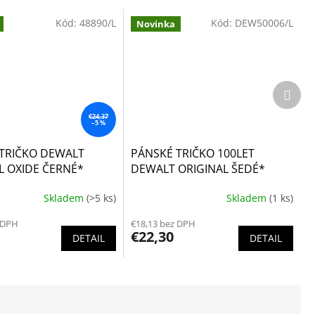
Kód:
48890/L
Kód:
DEW50006/L
Novinka
Ďalší
prod
€24,37
–5 %
TRIČKO DEWALT
PÁNSKÉ TRIČKO 100LET
L OXIDE ČERNÉ*
DEWALT ORIGINAL ŠEDÉ*
Skladem
(>5 ks)
Skladem
(1 ks)
 DPH
€18,13 bez DPH
€22,30
DETAIL
DETAIL