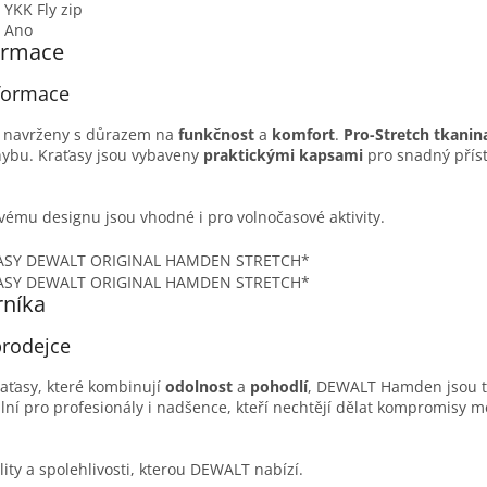
YKK Fly zip
Ano
ormace
nformace
ou navrženy s důrazem na
funkčnost
a
komfort
.
Pro-Stretch tkanin
pohybu. Kraťasy jsou vybaveny
praktickými kapsami
pro snadný přís
vému designu jsou vhodné i pro volnočasové aktivity.
rníka
rodejce
aťasy, které kombinují
odolnost
a
pohodlí
, DEWALT Hamden jsou 
ální pro profesionály i nadšence, kteří nechtějí dělat kompromisy m
lity a spolehlivosti, kterou DEWALT nabízí.