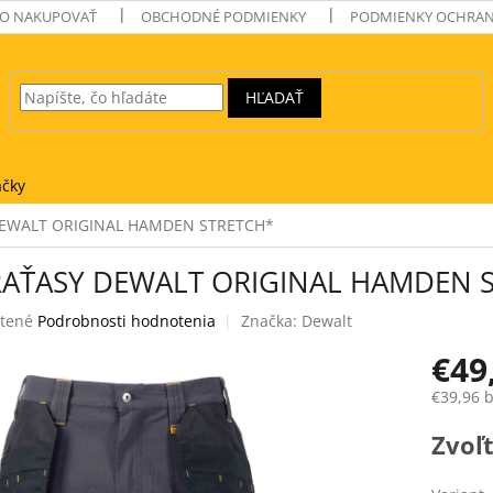
O NAKUPOVAŤ
OBCHODNÉ PODMIENKY
PODMIENKY OCHRAN
HĽADAŤ
čky
EWALT ORIGINAL HAMDEN STRETCH*
RAŤASY DEWALT ORIGINAL HAMDEN 
tené
Podrobnosti hodnotenia
Značka:
Dewalt
e
€49
€39,96 
Jednotk
Zvoľt
cena:
k.