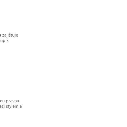
a
zajišťuje
tup k
tou pravou
ezi stylem a