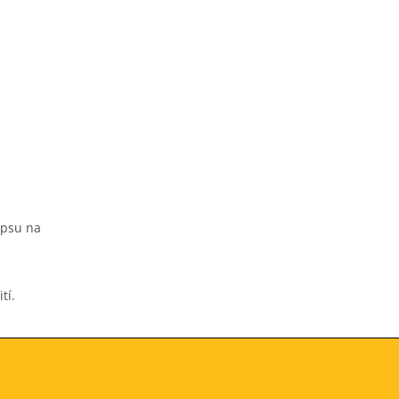
apsu na
tí.