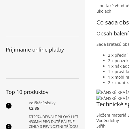
Jsou také vhodné
úkolech.
Co sada obs
Obsah balení
Sada kraťasů ob
Prijímame online platby
2 x přední
2 x pouzdr
1 x náklad
1 x pravítk
1 x mobiln
2 x zadní 
Top 10 produktov
Pojištění zásilky
Technické s
€2,85
Složení materiál
DT2974 DEWALT PILOVÝ LIST
Voděodolný
430MM PRO DUTÉ PÁLENÉ
Střih
CIHLY S PEVNOSTNÍ TŘÍDOU