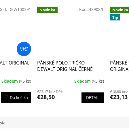
Kód:
DEW100391
Kód:
48908/L
Novinka
Novinka
Tip
€16,07
–2 %
ALT ORIGINAL
PÁNSKÉ POLO TRIČKO
PÁNSKÉ 
DEWALT ORIGINAL ČERNÉ
ORIGINA
RUTLAND PERFORMANCE*
Skladem
(>5 ks)
Skladem
(>5 ks)
€23,17 bez DPH
€18,80 bez
€28,50
€23,13
Do košíka
DETAIL
sia