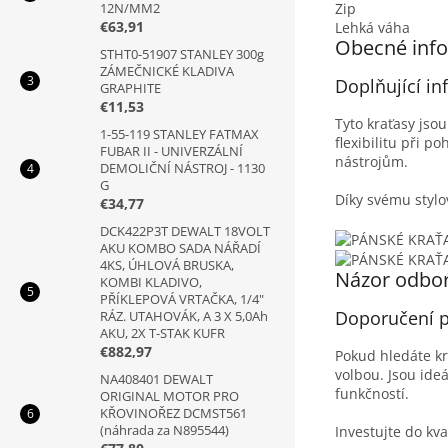
Zip
12N/MM2
€63,91
Lehká váha
Obecné inf
STHT0-51907 STANLEY 300g
ZÁMEČNICKÉ KLADIVA
Doplňující i
GRAPHITE
€11,53
Tyto kraťasy js
1-55-119 STANLEY FATMAX
flexibilitu při 
FUBAR II - UNIVERZÁLNÍ
nástrojům.
DEMOLIČNÍ NÁSTROJ - 1130
G
Díky svému stylo
€34,77
DCK422P3T DEWALT 18VOLT
AKU KOMBO SADA NÁŘADÍ
4KS, ÚHLOVÁ BRUSKA,
Názor odbo
KOMBI KLADIVO,
PŘÍKLEPOVÁ VRTAČKA, 1/4"
Doporučení p
RÁZ. UTAHOVÁK, A 3 X 5,0Ah
AKU, 2X T-STAK KUFR
€882,97
Pokud hledáte kr
volbou. Jsou ide
NA408401 DEWALT
funkčností.
ORIGINAL MOTOR PRO
KŘOVINOŘEZ DCMST561
(náhrada za N895544)
Investujte do kva