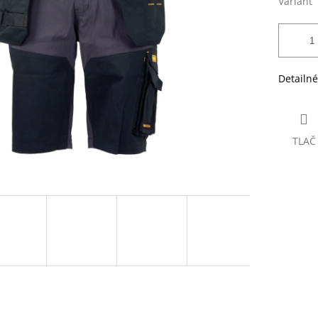
Variant
Detailné
TLAČ