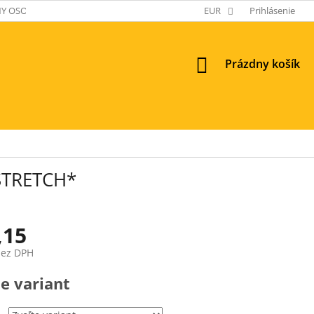
Y OSOBNÝCH ÚDAJOV
EUR
Prihlásenie
NÁKUPNÝ
Prázdny košík
KOŠÍK
STRETCH*
,15
bez DPH
ová
e variant