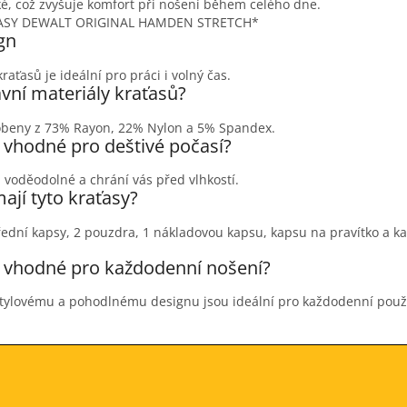
ké, což zvyšuje komfort při nošení během celého dne.
gn
aťasů je ideální pro práci i volný čas.
avní materiály kraťasů?
robeny z 73% Rayon, 22% Nylon a 5% Spandex.
y vhodné pro deštivé počasí?
u voděodolné a chrání vás před vlhkostí.
ají tyto kraťasy?
řední kapsy, 2 pouzdra, 1 nákladovou kapsu, kapsu na pravítko a k
y vhodné pro každodenní nošení?
 stylovému a pohodlnému designu jsou ideální pro každodenní použi