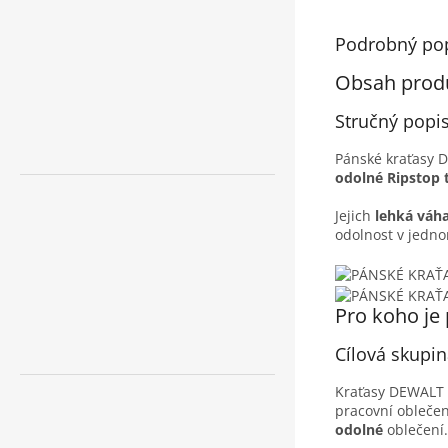
Podrobný po
Obsah prod
Stručný popis
Pánské kraťasy 
odolné Ripstop 
Jejich
lehká váh
odolnost v jedn
Pro koho je
Cílová skupi
Kraťasy DEWALT H
pracovní oblečen
odolné
oblečení.