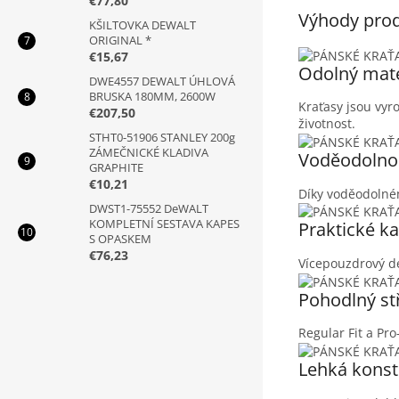
€77,80
Výhody pro
KŠILTOVKA DEWALT
ORIGINAL *
€15,67
Odolný mate
DWE4557 DEWALT ÚHLOVÁ
BRUSKA 180MM, 2600W
Kraťasy jsou vyro
€207,50
životnost.
STHT0-51906 STANLEY 200g
ZÁMEČNICKÉ KLADIVA
Voděodolno
GRAPHITE
€10,21
Díky voděodolné
DWST1-75552 DeWALT
KOMPLETNÍ SESTAVA KAPES
Praktické k
S OPASKEM
€76,23
Vícepouzdrový de
Pohodlný st
Regular Fit a Pro
Lehká konst