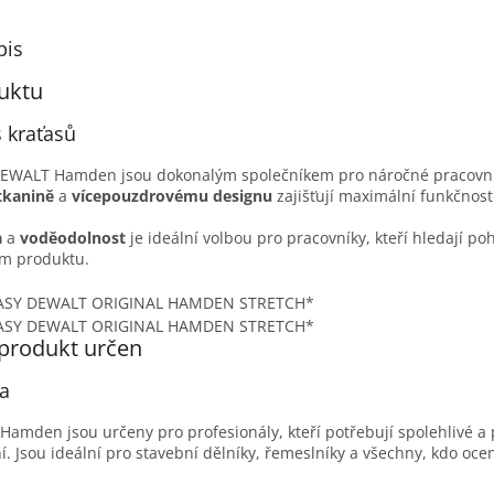
pis
uktu
 kraťasů
DEWALT Hamden jsou dokonalým společníkem pro náročné pracovní 
tkanině
a
vícepouzdrovému designu
zajišťují maximální funkčnost 
a
a
voděodolnost
je ideální volbou pro pracovníky, kteří hledají poh
om produktu.
 produkt určen
na
amden jsou určeny pro profesionály, kteří potřebují spolehlivé a
í. Jsou ideální pro stavební dělníky, řemeslníky a všechny, kdo oce