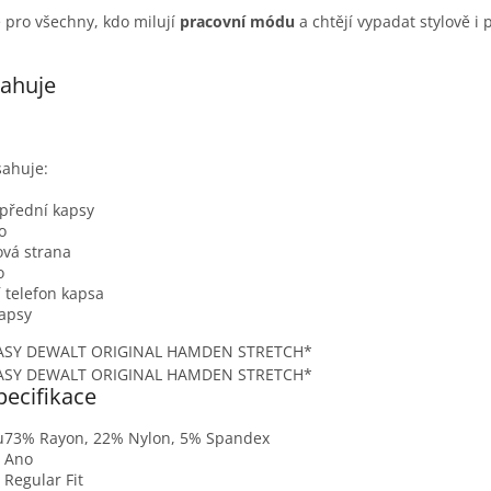
 pro všechny, kdo milují
pracovní módu
a chtějí vypadat stylově i 
ahuje
sahuje:
 přední kapsy
o
ová strana
o
í telefon kapsa
kapsy
pecifikace
u
73% Rayon, 22% Nylon, 5% Spandex
Ano
Regular Fit