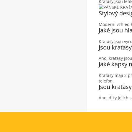
Kraťasy jsou leh
Stylový desi
Moderní vzhled kr
Jaké jsou hl
Kraťasy jsou vy
Jsou kraťas
Ano, kraťasy jso
Jaké kapsy m
Kraťasy mají 2 p
telefon.
Jsou kraťas
Ano, díky jejich
Z
á
p