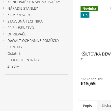
KLINCOVAČKY A SPONKOVAČKY
NÁRADIE STANLEY
Novinka
KOMPRESORY
Tip
STAVEBNÁ TECHNIKA
PRÍSLUŠENSTVO
OHRIEVAČE
DeWALT OCHRANNÉ POMŮCKY
SKRUTKY
Ostatné
KŠILTOVKA DEW
*
ELEKTROCENTRÁLY
Značky
Priemerné
hodnotenie
€12,72 bez DPH
produktu
€15,65
je
5,0
z
5
hviezdičiek.
Popis
Disku