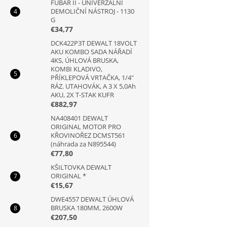
FUBAR II - UNIVERZÁLNÍ
DEMOLIČNÍ NÁSTROJ - 1130
G
€34,77
DCK422P3T DEWALT 18VOLT
AKU KOMBO SADA NÁŘADÍ
4KS, ÚHLOVÁ BRUSKA,
KOMBI KLADIVO,
PŘÍKLEPOVÁ VRTAČKA, 1/4"
RÁZ. UTAHOVÁK, A 3 X 5,0Ah
AKU, 2X T-STAK KUFR
€882,97
NA408401 DEWALT
ORIGINAL MOTOR PRO
KŘOVINOŘEZ DCMST561
(náhrada za N895544)
€77,80
KŠILTOVKA DEWALT
ORIGINAL *
€15,67
DWE4557 DEWALT ÚHLOVÁ
BRUSKA 180MM, 2600W
€207,50