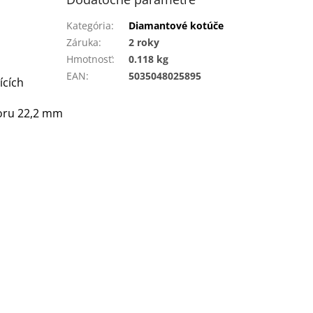
Kategória
:
Diamantové kotúče
Záruka
:
2 roky
Hmotnosť
:
0.118 kg
EAN
:
5035048025895
ících
oru 22,2 mm