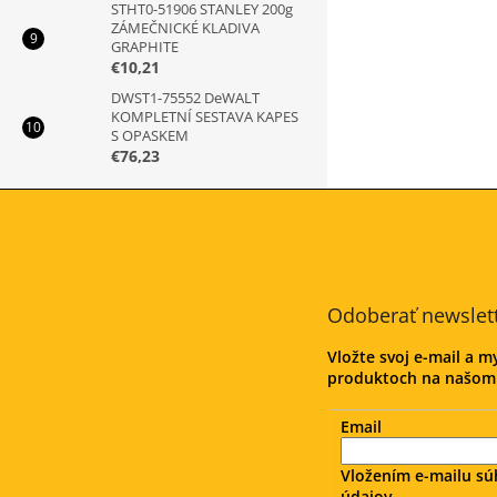
STHT0-51906 STANLEY 200g
ZÁMEČNICKÉ KLADIVA
GRAPHITE
€10,21
DWST1-75552 DeWALT
KOMPLETNÍ SESTAVA KAPES
S OPASKEM
€76,23
Z
á
p
ä
t
Odoberať newslet
i
e
Vložte svoj e-mail a 
produktoch na našom
Email
Vložením e-mailu sú
údajov