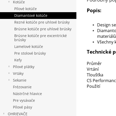
Kotúče
Pílové kotúče
Popis:
Diamantové kotúče
Rezné kotúče pre uhlové brúsky
Design s
Brúsne kotúče pre uhlové brúsky
Diamantov
Brúsne kotúče pre excentrické
materiálů
brúsky
Všechny 
Lamelové kotúče
Technické 
Pre stolové brúsky
Kefy
Průměr
Pílové plátky
Vrtání
Vrtáky
Tloušťka
CS Performan
Sekanie
Použití
Frézovanie
Nástrčné hlavice
Pre vysávače
Pílové pásy
OHRIEVAČE