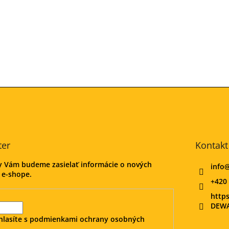
ter
Kontakt
my Vám budeme zasielať informácie o nových
info
 e-shope.
+420 
http
DEWA
hlasíte s
podmienkami ochrany osobných