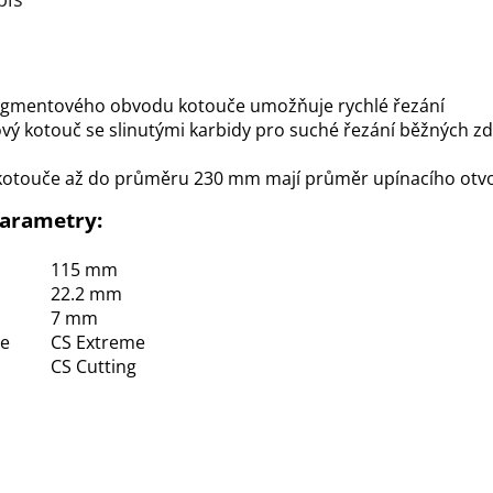
egmentového obvodu kotouče umožňuje rychlé řezání
ý kotouč se slinutými karbidy pro suché řezání běžných zd
kotouče až do průměru 230 mm mají průměr upínacího otv
parametry:
115 mm
22.2 mm
7 mm
ce
CS Extreme
CS Cutting