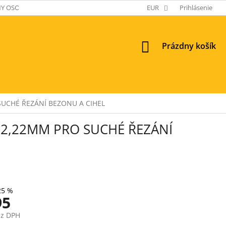
Y OSOBNÝCH ÚDAJOV
EUR
Prihlásenie
NÁKUPNÝ
Prázdny košík
KOŠÍK
UCHÉ ŘEZÁNÍ BEZONU A CIHEL
2,22MM PRO SUCHÉ ŘEZÁNÍ
25 %
95
ez DPH