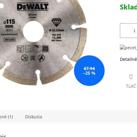
Jednotk
Skl
k.
cena:
Detailné
€7,94
–25 %
TLAČ
né (1)
Diskusia
pis