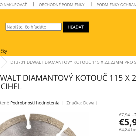
O NAKUPOVAŤ
OBCHODNÉ PODMIENKY
PODMIENKY OCHRAN
HĽADAŤ
čky
DT3701 DEWALT DIAMANTOVÝ KOTOUČ 115 X 22,22MM PRO S
EWALT DIAMANTOVÝ KOTOUČ 115 X 2
CIHEL
tené
Podrobnosti hodnotenia
Značka:
Dewalt
e
€7,94
–
€5,
€4,84 b