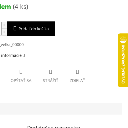
ová
adem
(4 ks)
Pridať do košíka
 informácie
OPÝTAŤ SA
STRÁŽIŤ
ZDIEĽAŤ
Dodatočné parametre