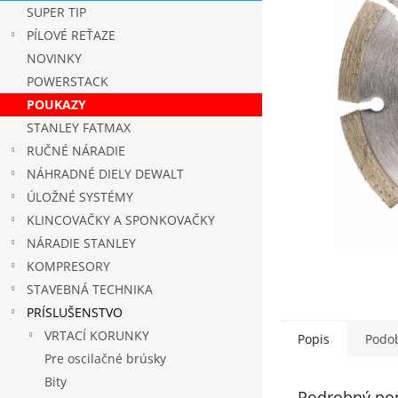
5
SUPER TIP
hviezdičie
PÍLOVÉ REŤAZE
NOVINKY
POWERSTACK
POUKAZY
STANLEY FATMAX
RUČNÉ NÁRADIE
NÁHRADNÉ DIELY DEWALT
ÚLOŽNÉ SYSTÉMY
KLINCOVAČKY A SPONKOVAČKY
NÁRADIE STANLEY
KOMPRESORY
STAVEBNÁ TECHNIKA
PRÍSLUŠENSTVO
VRTACÍ KORUNKY
Popis
Podob
Pre oscilačné brúsky
Bity
Podrobný po