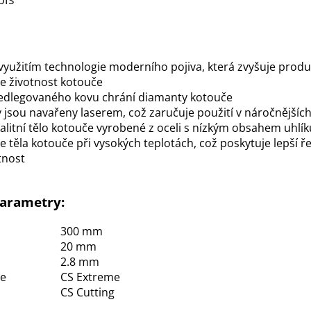
využitím technologie moderního pojiva, která zvyšuje produk
e životnost kotouče
ředlegovaného kovu chrání diamanty kotouče
jsou navařeny laserem, což zaručuje použití v náročnějšíc
alitní tělo kotouče vyrobené z oceli s nízkým obsahem uhlí
 těla kotouče při vysokých teplotách, což poskytuje lepší ř
tnost
parametry:
300 mm
20 mm
2.8 mm
ce
CS Extreme
CS Cutting