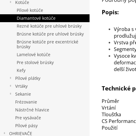
Kotúče
Pílové kotúče
Popis:
Diamantové kotúče
Rezné kotúče pre uhlové brúsky
Výroba s 
Brúsne kotúče pre uhlové brúsky
prodlužuj
Brúsne kotúče pre excentrické
Vrstva p
brúsky
Segmenty 
Lamelové kotúče
Vysoce kv
deformace
Pre stolové brúsky
delší živo
Kefy
Pílové plátky
Vrtáky
Technické 
Sekanie
Průměr
Frézovanie
Vrtání
Nástrčné hlavice
Tloušťka
Pre vysávače
CS Performan
Pílové pásy
Použití
OHRIEVAČE