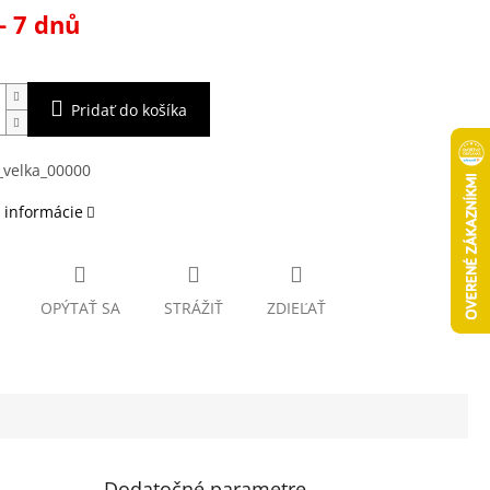
ová
- 7 dnů
Pridať do košíka
 informácie
OPÝTAŤ SA
STRÁŽIŤ
ZDIEĽAŤ
Dodatočné parametre