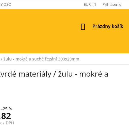
Y OSOBNÝCH ÚDAJOV
EUR
Prihlásenie
NÁKUPNÝ
Prázdny košík
KOŠÍK
 / žulu - mokré a suché řezání 300x20mm
rdé materiály / žulu - mokré a
–25 %
,82
bez DPH