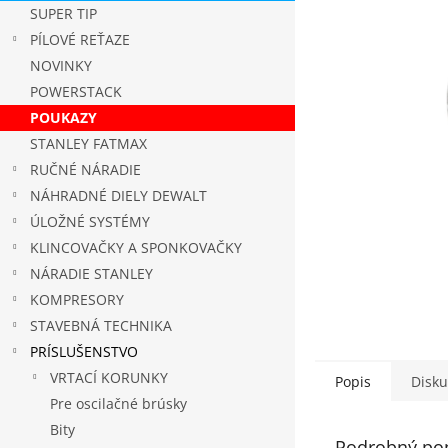
5
SUPER TIP
hviezdičie
PÍLOVÉ REŤAZE
NOVINKY
POWERSTACK
POUKAZY
STANLEY FATMAX
RUČNÉ NÁRADIE
NÁHRADNÉ DIELY DEWALT
ÚLOŽNÉ SYSTÉMY
KLINCOVAČKY A SPONKOVAČKY
NÁRADIE STANLEY
KOMPRESORY
STAVEBNÁ TECHNIKA
PRÍSLUŠENSTVO
VRTACÍ KORUNKY
Popis
Disku
Pre oscilačné brúsky
Bity
Podrobný po