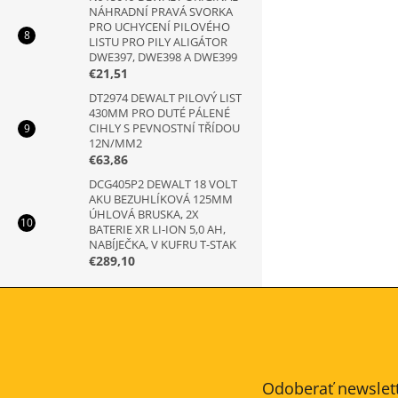
NÁHRADNÍ PRAVÁ SVORKA
PRO UCHYCENÍ PILOVÉHO
LISTU PRO PILY ALIGÁTOR
DWE397, DWE398 A DWE399
€21,51
DT2974 DEWALT PILOVÝ LIST
430MM PRO DUTÉ PÁLENÉ
CIHLY S PEVNOSTNÍ TŘÍDOU
12N/MM2
€63,86
DCG405P2 DEWALT 18 VOLT
AKU BEZUHLÍKOVÁ 125MM
ÚHLOVÁ BRUSKA, 2X
BATERIE XR LI-ION 5,0 AH,
NABÍJEČKA, V KUFRU T-STAK
€289,10
Z
á
p
ä
t
Odoberať newslet
i