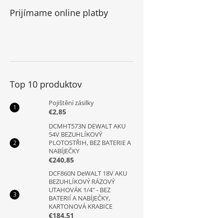
Prijímame online platby
Top 10 produktov
Pojištění zásilky
€2,85
DCMHT573N DEWALT AKU
54V BEZUHLÍKOVÝ
PLOTOSTŘIH, BEZ BATERIE A
NABÍJEČKY
€240,85
DCF860N DeWALT 18V AKU
BEZUHLÍKOVÝ RÁZOVÝ
UTAHOVÁK 1/4" - BEZ
BATERIÍ A NABÍJEČKY,
KARTONOVÁ KRABICE
€184,51