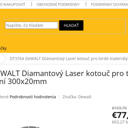
O NAKUPOVAŤ
OBCHODNÉ PODMIENKY
PODMIENKY OCHRAN
HĽADAŤ
čky
DT3764 DeWALT Diamantový Laser kotouč pro tvrdé materiály
ALT Diamantový Laser kotouč pro tv
ání 300x20mm
tené
Podrobnosti hodnotenia
Značka:
Dewalt
e
€103,76
€77
€63,27 