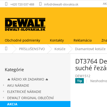
Prejsť
AK
+420 720 037 488
info@dewalt-slovakia.sk
na
obsah
Obchodné podmienky
Kontakty
Reklamácia
Zna
Domov
PRÍSLUŠENSTVO
Kotúče
Diamantové kotúče
B
DT3764 DeW
o
Preskočiť
č
suché řez
Kategórie
kategórie
n
DEW1512
ý
🔥 RÁDIO XR ZADARMO 🔥
Priemerné
Neohodno
Tip
p
hodnoteni
AKU NÁRADIE
a
produktu
ELEKTRICKÉ NÁRADIE
n
je
e
DEWALT ORIGINAL OBLEČENÍ
0,0
l
z
AKCIA