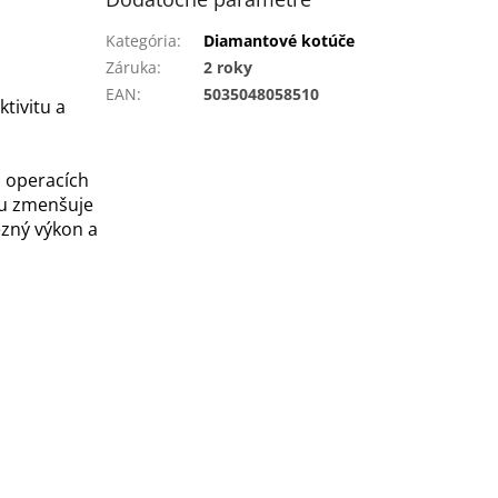
Kategória
:
Diamantové kotúče
Záruka
:
2 roky
EAN
:
5035048058510
tivitu a
h operacích
ku zmenšuje
ezný výkon a