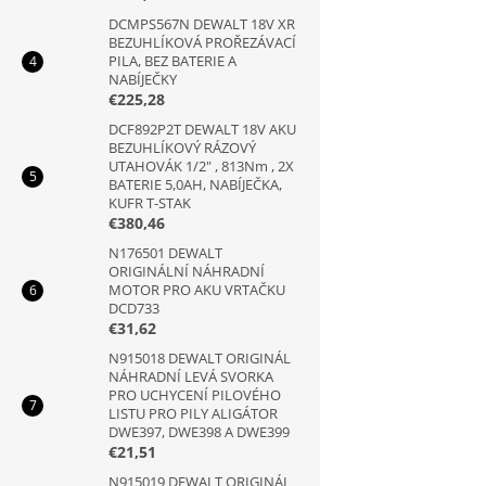
DCMPS567N DEWALT 18V XR
BEZUHLÍKOVÁ PROŘEZÁVACÍ
PILA, BEZ BATERIE A
NABÍJEČKY
€225,28
DCF892P2T DEWALT 18V AKU
BEZUHLÍKOVÝ RÁZOVÝ
UTAHOVÁK 1/2" , 813Nm , 2X
BATERIE 5,0AH, NABÍJEČKA,
KUFR T-STAK
€380,46
N176501 DEWALT
ORIGINÁLNÍ NÁHRADNÍ
MOTOR PRO AKU VRTAČKU
DCD733
€31,62
N915018 DEWALT ORIGINÁL
NÁHRADNÍ LEVÁ SVORKA
PRO UCHYCENÍ PILOVÉHO
LISTU PRO PILY ALIGÁTOR
DWE397, DWE398 A DWE399
€21,51
N915019 DEWALT ORIGINÁL