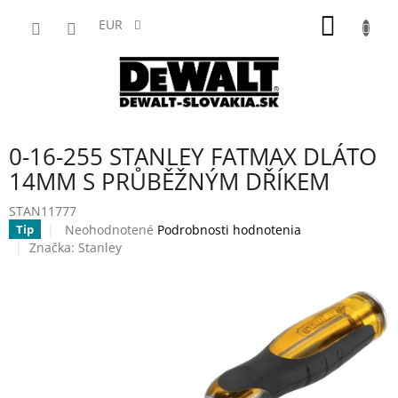
Prejsť
NÁKU
na
EUR
obsah
KOŠÍK
0-16-255 STANLEY FATMAX DLÁTO
14MM S PRŮBĚŽNÝM DŘÍKEM
STAN11777
Priemerné
Neohodnotené
Podrobnosti hodnotenia
Tip
hodnotenie
Značka:
Stanley
produktu
je
0,0
z
5
hviezdičiek.