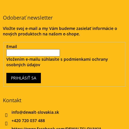
á
p
ä
Odoberať newsletter
t
Vložte svoj e-mail a my Vám budeme zasielať informácie o
i
nových produktoch na našom e-shope.
e
Email
Vložením e-mailu súhlasíte s
podmienkami ochrany
osobných údajov
PRIHLÁSIŤ SA
Kontakt
info
@
dewalt-slovakia.sk
+420 720 037 488
https://www.facebook.com/DEWALTSLOVAKIA