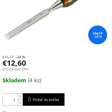
€16,77
–24 %
€16,77
–24 %
€12,60
€10,24 bez DPH
Jednotková
Skladem
(4 ks)
cena:
Pridať do košíka