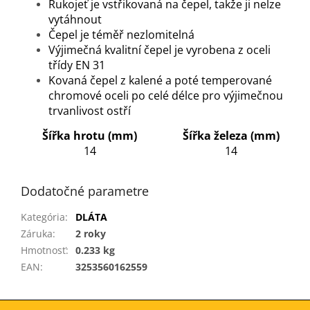
Rukojeť je vstřikovaná na čepel, takže ji nelze
vytáhnout
Čepel je téměř nezlomitelná
Výjimečná kvalitní čepel je vyrobena z oceli
třídy EN 31
Kovaná čepel z kalené a poté temperované
chromové oceli po celé délce pro výjimečnou
trvanlivost ostří
Šířka hrotu (mm)
Šířka železa (mm)
14
14
Dodatočné parametre
Kategória
:
DLÁTA
Záruka
:
2 roky
Hmotnosť
:
0.233 kg
EAN
:
3253560162559
Z