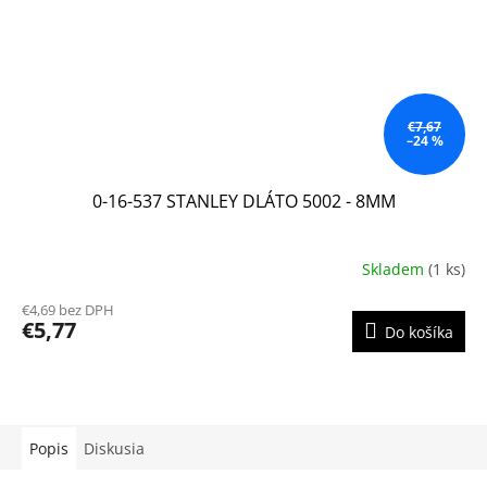
€7,67
–24 %
0-16-537 STANLEY DLÁTO 5002 - 8MM
Skladem
(1 ks)
€4,69 bez DPH
€5,77
Do košíka
Popis
Diskusia