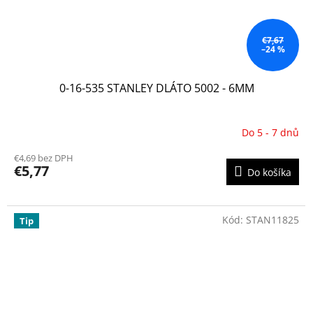
€7,67
–24 %
0-16-535 STANLEY DLÁTO 5002 - 6MM
Do 5 - 7 dnů
€4,69 bez DPH
€5,77
Do košíka
Kód:
STAN11825
Tip