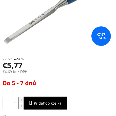
€7,67
–24 %
€7,67
–24 %
€5,77
€4,69 bez DPH
Jednotková
Do 5 - 7 dnů
cena:
Pridať do košíka