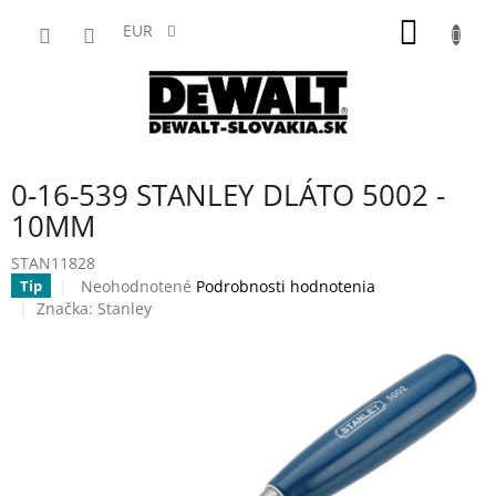
Prejsť
NÁKU
na
EUR
obsah
KOŠÍK
0-16-539 STANLEY DLÁTO 5002 -
10MM
STAN11828
Priemerné
Neohodnotené
Podrobnosti hodnotenia
Tip
hodnotenie
Značka:
Stanley
produktu
je
0,0
z
5
hviezdičiek.