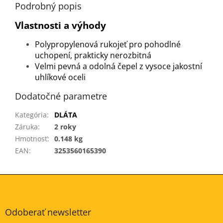
Podrobný popis
Vlastnosti a výhody
Polypropylenová rukojeť pro pohodlné
uchopení, prakticky nerozbitná
Velmi pevná a odolná čepel z vysoce jakostní
uhlíkové oceli
Dodatočné parametre
Kategória
:
DLÁTA
Záruka
:
2 roky
Hmotnosť
:
0.148 kg
EAN
:
3253560165390
Z
á
p
ä
Odoberať newsletter
t