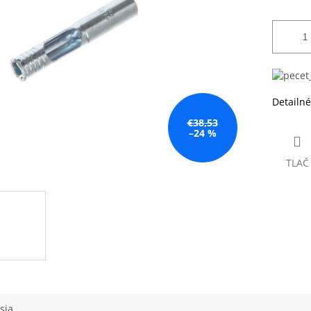
Detailné
€38,53
–24 %
TLAČ
sia