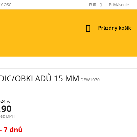
Y OSOBNÝCH ÚDAJOV
EUR
Prihlásenie
NÁKUPNÝ
Prázdny košík
KOŠÍK
DIC/OBKLADŮ 15 MM
DEW1070
–24 %
,90
bez DPH
ová
- 7 dnů