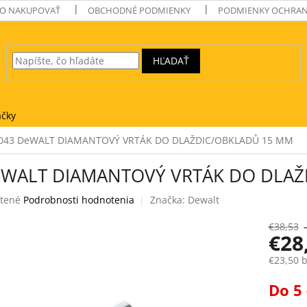
O NAKUPOVAŤ
OBCHODNÉ PODMIENKY
PODMIENKY OCHRAN
HĽADAŤ
čky
043 DeWALT DIAMANTOVÝ VRTÁK DO DLAŽDIC/OBKLADŮ 15 MM
eWALT DIAMANTOVÝ VRTÁK DO DLAŽ
tené
Podrobnosti hodnotenia
Značka:
Dewalt
e
€38,53
€28
€23,50 
Jednotk
Do 5 
k.
cena: