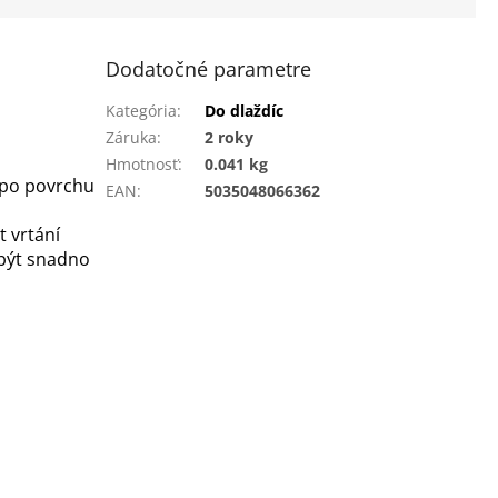
Dodatočné parametre
Kategória
:
Do dlaždíc
Záruka
:
2 roky
Hmotnosť
:
0.041 kg
 po povrchu
EAN
:
5035048066362
t vrtání
být snadno