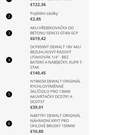
€122,36
Pojištění zásilky
€2,85
AKU HŘEBÍKOVAČKA DO
BETONU SENCO GT40i-SCP
€619,42
DCF850NT DEWALT 18V AKU
BEZUHLÍKOVÝ RÁZOVÝ
UTAHOVÁK 1/4" - BEZ
BATERIÍ A NABÍJEČKY, KUFR T-
STAK
€140,45
N196034 DEWALT ORIGINÁL
RYCHLOVÝMĚNNÉ
SKLÍČIDLO PRO 13MM
AKUVRTAČKY DCD791 A
DCD737
€39,01
N487791 DEWALT ORIGINÁL
NÁHRADNÍ KRYT PRO
ÚHLOVÉ BRUSKY 150MM
€10,80