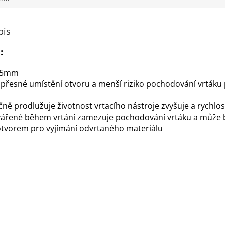
pis
:
15mm
přesné umístění otvoru a menší riziko pochodování vrtáku
ně prodlužuje životnost vrtacího nástroje zvyšuje a rychlos
tvářené během vrtání zamezuje pochodování vrtáku a může 
tvorem pro vyjímání odvrtaného materiálu