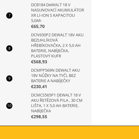
DCB184 DeWALT 18 V
NASUNOVACÍ AKUMULÁTOR
XR LI-ION S KAPACITOU
5,0Ah
€65,70
DCN930P2 DEWALT 18V AKU
BEZUHLÍKOVÁ
HŘEBÍKOVAČKA, 2 X 5,0 AH
BATERIE, NABÍJEČKA,
PLASTOVÝ KUFR
€568,93
DCMPP569N DEWALT AKU
18V NŮŽKY NA TYČI, BEZ
BATERIE A NABÍJEČKY
€230,41
DCMCS565P1 DEWALT 18 V
AKU ŘETĚZOVÁ PILA , 30 CM
LIŠTA, 1 X 5,0 AH BATERIE,
NABÍJEČKA
€298,55
Z
á