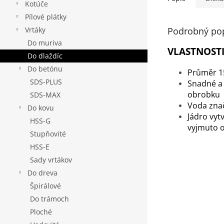
Kotúče
Pílové plátky
Podrobný po
Vrtáky
Do muriva
VLASTNOSTI
Do dlaždíc
Do betónu
Průměr 
SDS-PLUS
Snadné a 
obrobku
SDS-MAX
Voda znač
Do kovu
Jádro vy
HSS-G
vyjmuto o
Stupňovité
HSS-E
Sady vrtákov
Do dreva
Špirálové
Do trámoch
Ploché