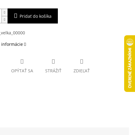
Pridať do košíka
 informácie
OPÝTAŤ SA
STRÁŽIŤ
ZDIEĽAŤ