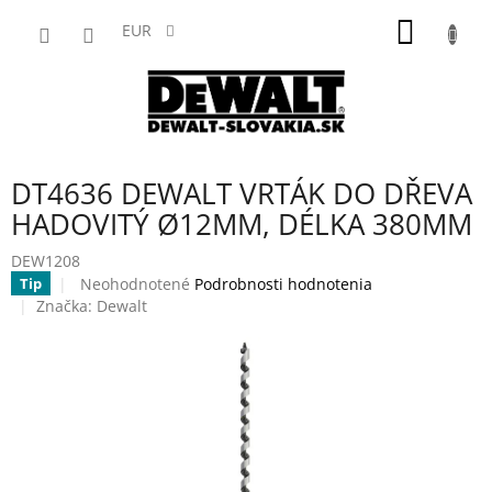
Prejsť
NÁKU
na
EUR
obsah
KOŠÍK
DT4636 DEWALT VRTÁK DO DŘEVA
HADOVITÝ Ø12MM, DÉLKA 380MM
DEW1208
Priemerné
Neohodnotené
Podrobnosti hodnotenia
Tip
hodnotenie
Značka:
Dewalt
produktu
je
0,0
z
5
hviezdičiek.