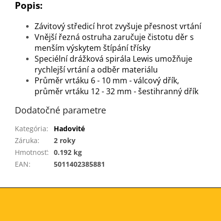
Popis:
Závitový středicí hrot zvyšuje přesnost vrtání
Vnější řezná ostruha zaručuje čistotu děr s
menším výskytem štípání třísky
Speciélní drážková spirála Lewis umožňuje
rychlejší vrtání a odběr materiálu
Průměr vrtáku 6 - 10 mm - válcový dřík,
průměr vrtáku 12 - 32 mm - šestihranný dřík
Dodatočné parametre
Kategória
:
Hadovité
Záruka
:
2 roky
Hmotnosť
:
0.192 kg
EAN
:
5011402385881
Z
á
p