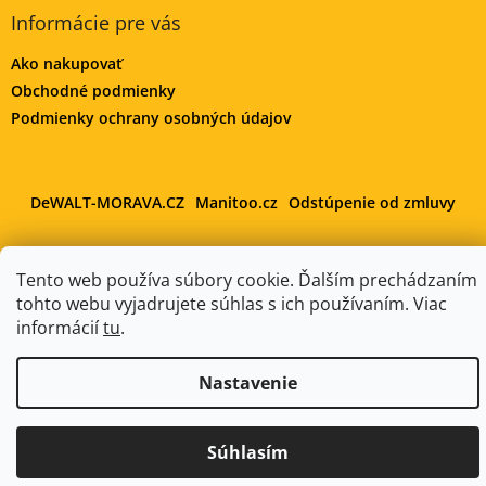
Informácie pre vás
Ako nakupovať
Obchodné podmienky
Podmienky ochrany osobných údajov
DeWALT-MORAVA.CZ
Manitoo.cz
Odstúpenie od zmluvy
Tento web používa súbory cookie. Ďalším prechádzaním
tohto webu vyjadrujete súhlas s ich používaním. Viac
Vytvoril Shoptet
informácií
tu
.
Copyright 2026
DeWALT-SLOVAKIA.SK
. Všetky práva
Nastavenie
vyhradené.
Upraviť nastavenie cookies
Súhlasím