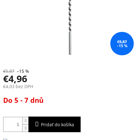
€5,87
–15 %
€5,87
–15 %
€4,96
€4,03 bez DPH
Jednotková
Do 5 - 7 dnů
cena:
Pridať do košíka