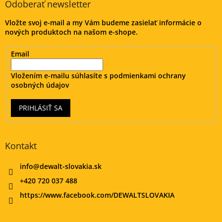
ä
Odoberať newsletter
t
Vložte svoj e-mail a my Vám budeme zasielať informácie o
i
nových produktoch na našom e-shope.
e
Email
Vložením e-mailu súhlasíte s
podmienkami ochrany
osobných údajov
PRIHLÁSIŤ SA
Kontakt
info
@
dewalt-slovakia.sk
+420 720 037 488
https://www.facebook.com/DEWALTSLOVAKIA