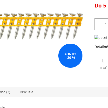
Jednotk
Do 5 
k.
cena:
Detailné
€36,09
–20 %
TLAČ
né (3)
Diskusia
pis