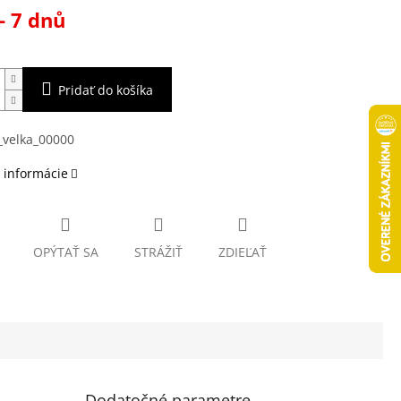
ová
- 7 dnů
Pridať do košíka
 informácie
OPÝTAŤ SA
STRÁŽIŤ
ZDIEĽAŤ
Dodatočné parametre