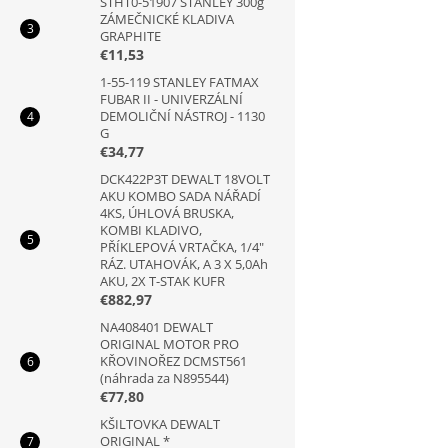
STHT0-51907 STANLEY 300g
ZÁMEČNICKÉ KLADIVA
GRAPHITE
€11,53
1-55-119 STANLEY FATMAX
FUBAR II - UNIVERZÁLNÍ
DEMOLIČNÍ NÁSTROJ - 1130
G
€34,77
DCK422P3T DEWALT 18VOLT
AKU KOMBO SADA NÁŘADÍ
4KS, ÚHLOVÁ BRUSKA,
KOMBI KLADIVO,
PŘÍKLEPOVÁ VRTAČKA, 1/4"
RÁZ. UTAHOVÁK, A 3 X 5,0Ah
AKU, 2X T-STAK KUFR
€882,97
NA408401 DEWALT
ORIGINAL MOTOR PRO
KŘOVINOŘEZ DCMST561
(náhrada za N895544)
€77,80
KŠILTOVKA DEWALT
ORIGINAL *