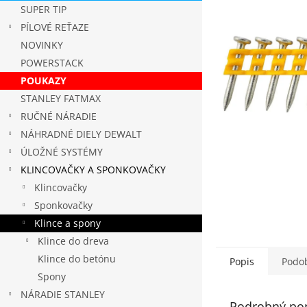
5
SUPER TIP
hviezdičie
PÍLOVÉ REŤAZE
NOVINKY
POWERSTACK
POUKAZY
STANLEY FATMAX
RUČNÉ NÁRADIE
NÁHRADNÉ DIELY DEWALT
ÚLOŽNÉ SYSTÉMY
KLINCOVAČKY A SPONKOVAČKY
Klincovačky
Sponkovačky
Klince a spony
Klince do dreva
Klince do betónu
Popis
Podob
Spony
NÁRADIE STANLEY
Podrobný po