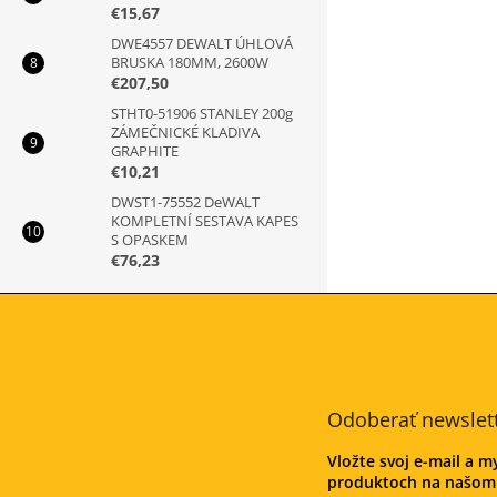
€15,67
DWE4557 DEWALT ÚHLOVÁ
BRUSKA 180MM, 2600W
€207,50
STHT0-51906 STANLEY 200g
ZÁMEČNICKÉ KLADIVA
GRAPHITE
€10,21
DWST1-75552 DeWALT
KOMPLETNÍ SESTAVA KAPES
S OPASKEM
€76,23
Z
á
p
ä
t
Odoberať newslet
i
e
Vložte svoj e-mail a 
produktoch na našom