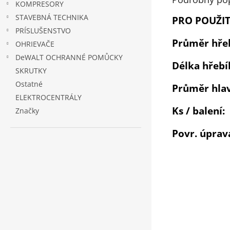
KOMPRESORY
STAVEBNÁ TECHNIKA
PRO POUŽI
PRÍSLUŠENSTVO
Průměr hře
OHRIEVAČE
DeWALT OCHRANNÉ POMŮCKY
Délka hře
SKRUTKY
Ostatné
Průměr hla
ELEKTROCENTRÁLY
Ks / bale
Značky
Povr. úpra