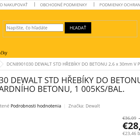
O NAKUPOVAŤ
OBCHODNÉ PODMIENKY
PODMIENKY OCHRAN
HĽADAŤ
čky
DCN8901030 DEWALT STD HŘEBÍKY DO BETONU 2,6 x 30mm V 
30 DEWALT STD HŘEBÍKY DO BETONU
RDNÍHO BETONU, 1 005KS/BAL.
tené
Podrobnosti hodnotenia
Značka:
Dewalt
e
€36,09
€28
€23,46 