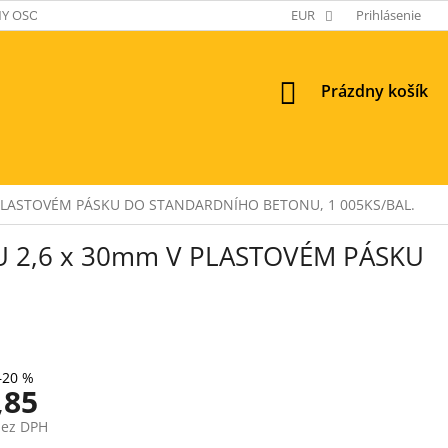
Y OSOBNÝCH ÚDAJOV
EUR
Prihlásenie
NÁKUPNÝ
Prázdny košík
KOŠÍK
PLASTOVÉM PÁSKU DO STANDARDNÍHO BETONU, 1 005KS/BAL.
 2,6 x 30mm V PLASTOVÉM PÁSKU
–20 %
,85
bez DPH