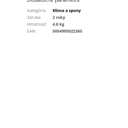
Kategória
:
Klince a spony
Záruka
:
2 roky
Hmotnosť
:
4.8 kg
EAN
:
5054905022365