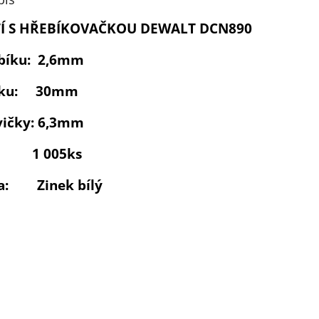
TÍ S HŘEBÍKOVAČKOU DEWALT DCN890
bíku: 2,6mm
bíku: 30mm
vičky: 6,3mm
ní: 1 005ks
va: Zinek bílý