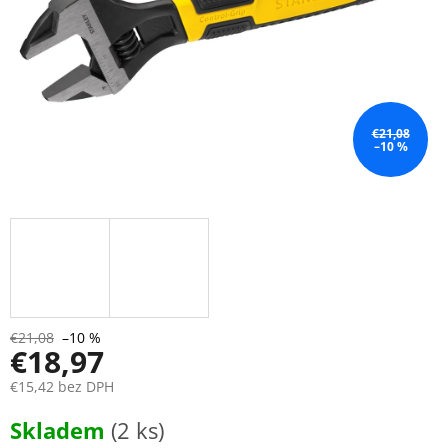
€21,08
–10 %
€21,08
–10 %
€18,97
€15,42 bez DPH
Jednotková
Skladem
(2 ks)
cena: