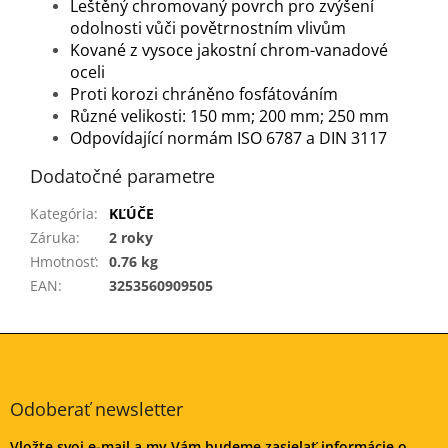
Leštěný chromovaný povrch pro zvýšení
odolnosti vůči povětrnostním vlivům
Kované z vysoce jakostní chrom-vanadové
oceli
Proti korozi chráněno fosfátováním
Různé velikosti: 150 mm; 200 mm; 250 mm
Odpovídající normám ISO 6787 a DIN 3117
Dodatočné parametre
Kategória
:
KĽÚČE
Záruka
:
2 roky
Hmotnosť
:
0.76 kg
EAN
:
3253560909505
Z
á
p
ä
Odoberať newsletter
t
Vložte svoj e-mail a my Vám budeme zasielať informácie o