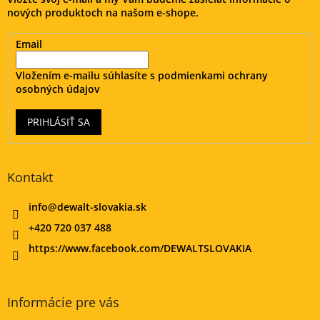
i
nových produktoch na našom e-shope.
e
Email
Vložením e-mailu súhlasíte s
podmienkami ochrany
osobných údajov
PRIHLÁSIŤ SA
Kontakt
info
@
dewalt-slovakia.sk
+420 720 037 488
https://www.facebook.com/DEWALTSLOVAKIA
Informácie pre vás