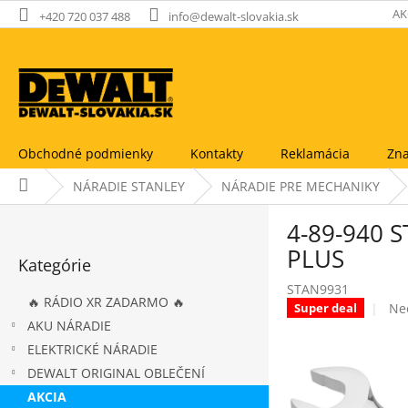
Prejsť
AK
+420 720 037 488
info@dewalt-slovakia.sk
na
obsah
Obchodné podmienky
Kontakty
Reklamácia
Zna
Domov
NÁRADIE STANLEY
NÁRADIE PRE MECHANIKY
B
4-89-940 
o
Preskočiť
č
PLUS
Kategórie
kategórie
n
STAN9931
ý
🔥 RÁDIO XR ZADARMO 🔥
Pr
Ne
Super deal
p
ho
AKU NÁRADIE
a
pr
ELEKTRICKÉ NÁRADIE
n
je
e
DEWALT ORIGINAL OBLEČENÍ
0,0
l
z
AKCIA