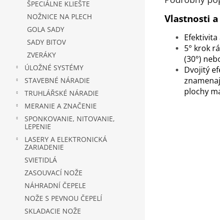
ŠPECIÁLNE KLIEŠTE
NOŽNICE NA PLECH
Vlastnosti 
GOLA SADY
Efektivita
SADY BITOV
5° krok r
ZVERÁKY
(30°) neb
ÚLOŽNÉ SYSTÉMY
Dvojitý ef
znamenají
STAVEBNÉ NÁRADIE
plochy ma
TRUHLÁŘSKÉ NÁRADIE
MERANIE A ZNAČENIE
SPONKOVANIE, NITOVANIE,
LEPENIE
LASERY A ELEKTRONICKÁ
ZARIADENIE
SVIETIDLÁ
ZASOUVACÍ NOŽE
NÁHRADNÍ ČEPELE
NOŽE S PEVNOU ČEPELÍ
SKLADACIE NOŽE