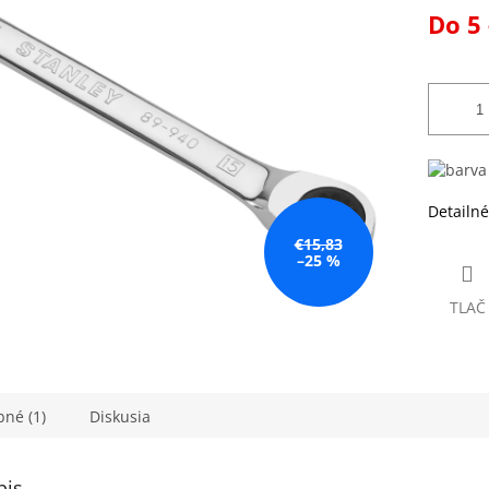
Jednotk
Do 5 
ezdičiek.
cena:
Detailné
€15,83
–25 %
TLAČ
né (1)
Diskusia
pis