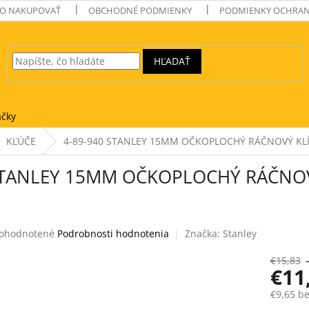
O NAKUPOVAŤ
OBCHODNÉ PODMIENKY
PODMIENKY OCHRAN
HĽADAŤ
čky
KĽÚČE
4-89-940 STANLEY 15MM OČKOPLOCHÝ RÁČNOVÝ KLÍ
STANLEY 15MM OČKOPLOCHÝ RÁČNOV
iemerné
ohodnotené
Podrobnosti hodnotenia
Značka:
Stanley
dnotenie
oduktu
€15,83
€11
€9,65 b