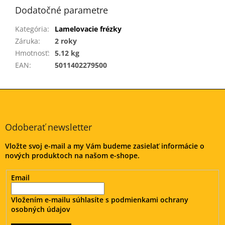
Dodatočné parametre
Kategória
:
Lamelovacie frézky
Záruka
:
2 roky
Hmotnosť
:
5.12 kg
EAN
:
5011402279500
Z
á
p
ä
Odoberať newsletter
t
Vložte svoj e-mail a my Vám budeme zasielať informácie o
i
nových produktoch na našom e-shope.
e
Email
Vložením e-mailu súhlasíte s
podmienkami ochrany
osobných údajov