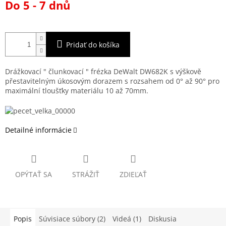
Do 5 - 7 dnů
cena:
Pridať do košíka
Drážkovací " člunkovací " frézka DeWalt DW682K s výškově
přestavitelným úkosovým dorazem s rozsahem od 0° až 90° pro
maximální tloušťky materiálu 10 až 70mm.
Detailné informácie
OPÝTAŤ SA
STRÁŽIŤ
ZDIEĽAŤ
Popis
Súvisiace súbory (2)
Videá (1)
Diskusia