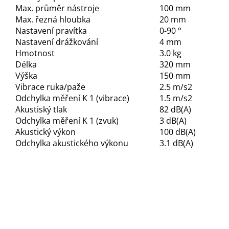
Max. průměr nástroje
100 mm
Max. řezná hloubka
20 mm
Nastavení pravítka
0-90 °
Nastavení drážkování
4 mm
Hmotnost
3.0 kg
Délka
320 mm
Výška
150 mm
Vibrace ruka/paže
2.5 m/s2
Odchylka měření K 1 (vibrace)
1.5 m/s2
Akustiský tlak
82 dB(A)
Odchylka měření K 1 (zvuk)
3 dB(A)
Akustický výkon
100 dB(A)
Odchylka akustického výkonu
3.1 dB(A)