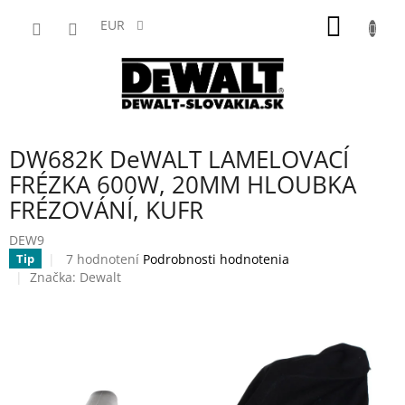
Prejsť
NÁKU
na
EUR
obsah
KOŠÍK
DW682K DeWALT LAMELOVACÍ
FRÉZKA 600W, 20MM HLOUBKA
FRÉZOVÁNÍ, KUFR
DEW9
Priemerné
7 hodnotení
Podrobnosti hodnotenia
Tip
hodnotenie
Značka:
Dewalt
produktu
je
3,9
z
5
hviezdičiek.