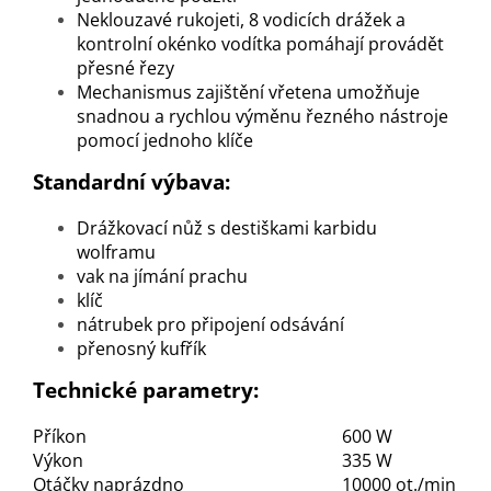
Neklouzavé rukojeti, 8 vodicích drážek a
kontrolní okénko vodítka pomáhají provádět
přesné řezy
Mechanismus zajištění vřetena umožňuje
snadnou a rychlou výměnu řezného nástroje
pomocí jednoho klíče
Standardní výbava:
Drážkovací nůž s destiškami karbidu
wolframu
vak na jímání prachu
klíč
nátrubek pro připojení odsávání
přenosný kufřík
Technické parametry:
Příkon
600 W
Výkon
335 W
Otáčky naprázdno
10000 ot./min