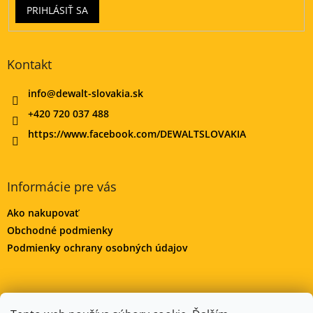
PRIHLÁSIŤ SA
Kontakt
info
@
dewalt-slovakia.sk
+420 720 037 488
https://www.facebook.com/DEWALTSLOVAKIA
Informácie pre vás
Ako nakupovať
Obchodné podmienky
Podmienky ochrany osobných údajov
DeWALT-MORAVA.CZ
Manitoo.cz
Odstúpenie od zmluvy