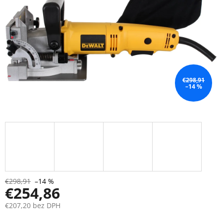
€298,91
–14 %
€298,91
–14 %
€254,86
€207,20 bez DPH
Jednotková