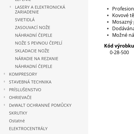
LASERY A ELEKTRONICKÁ
Profesion
ZARIADENIE
Kovové tě
SVIETIDLÁ
Mosazný p
ZASOUVACÍ NOŽE
Dodávána 
Možné náh
NÁHRADNÍ ČEPELE
NOŽE S PEVNOU ČEPELÍ
Kód výrobk
SKLADACIE NOŽE
0-28-500
NÁRADIE NA REZANIE
NÁHRADNÍ ČEPELE
KOMPRESORY
STAVEBNÁ TECHNIKA
PRÍSLUŠENSTVO
OHRIEVAČE
DeWALT OCHRANNÉ POMŮCKY
SKRUTKY
Ostatné
ELEKTROCENTRÁLY