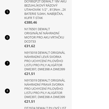
DCF892P2T DEWALT 18V AKU
BEZUHLÍKOVÝ RÁZOVÝ
UTAHOVÁK 1/2" , 813Nm , 2X
BATERIE 5,0AH, NABÍJEČKA,
KUFR T-STAK
€380,46
N176501 DEWALT
ORIGINÁLNÍ NÁHRADNÍ
MOTOR PRO AKU VRTAČKU
DCD733
€31,62
N915018 DEWALT ORIGINÁL
NÁHRADNÍ LEVÁ SVORKA
PRO UCHYCENÍ PILOVÉHO
LISTU PRO PILY ALIGÁTOR
DWE397, DWE398 A DWE399
€21,51
N915019 DEWALT ORIGINÁL
NÁHRADNÍ PRAVÁ SVORKA
PRO UCHYCENÍ PILOVÉHO
LISTU PRO PILY ALIGÁTOR
DWE397, DWE398 A DWE399
€21,51
DT2974 DEWALT PILOVÝ LIST