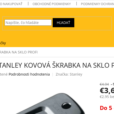
O NAKUPOVAŤ
OBCHODNÉ PODMIENKY
PODMIENKY OCHRAN
HĽADAŤ
čky
RABKA NA SKLO PROFI
STANLEY KOVOVÁ ŠKRABKA NA SKLO 
tené
Podrobnosti hodnotenia
Značka:
Stanley
e
€4,04
–
€3,
€2,95 b
Jednotk
Do 5 
k.
cena: