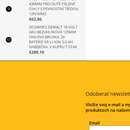
430MM PRO DUTÉ PÁLENÉ
CIHLY S PEVNOSTNÍ TŘÍDOU
12N/MM2
€63,86
DCG405P2 DEWALT 18 VOLT
AKU BEZUHLÍKOVÁ 125MM
ÚHLOVÁ BRUSKA, 2X
BATERIE XR LI-ION 5,0 AH,
NABÍJEČKA, V KUFRU T-STAK
€289,10
Z
á
p
ä
t
Odoberať newslet
i
e
Vložte svoj e-mail a 
produktoch na našom
Email