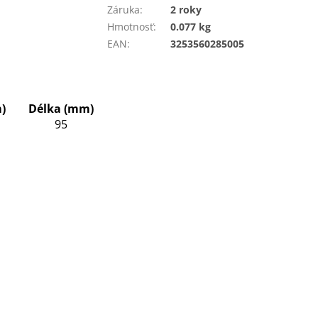
Záruka
:
2 roky
Hmotnosť
:
0.077 kg
EAN
:
3253560285005
)
Délka (mm)
95