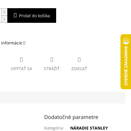
Pridať do košíka
 informácie
OPÝTAŤ SA
STRÁŽIŤ
ZDIEĽAŤ
Dodatočné parametre
Kategória
:
NÁRADIE STANLEY