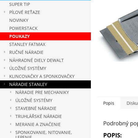
SUPER TIP
PÍLOVÉ REŤAZE
NOVINKY
POWERSTACK
POUKAZY
STANLEY FATMAX
RUČNÉ NÁRADIE
NÁHRADNÉ DIELY DEWALT
ÚLOŽNÉ SYSTÉMY
KLINCOVAČKY A SPONKOVAČKY
NÁRADIE STANLEY
NÁRADIE PRE MECHANIKY
ÚLOŽNÉ SYSTÉMY
Popis
Disku
STAVEBNÉ NÁRADIE
TRUHLÁŘSKÉ NÁRADIE
Podrobný po
MERANIE A ZNAČENIE
SPONKOVANIE, NITOVANIE,
POPIS:
LEPENIE