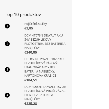
Top 10 produktov
Pojištění zásilky
€2,85
DCMHT573N DEWALT AKU
54V BEZUHLÍKOVÝ
PLOTOSTŘIH, BEZ BATERIE A
NABÍJEČKY
€240,85
DCF860N DeWALT 18V AKU
BEZUHLÍKOVÝ RÁZOVÝ
UTAHOVÁK 1/4" - BEZ
BATERIÍ A NABÍJEČKY,
KARTONOVÁ KRABICE
€184,51
DCMPS567N DEWALT 18V XR
BEZUHLÍKOVÁ PROŘEZÁVACÍ
PILA, BEZ BATERIE A
NABÍJEČKY
€225,28