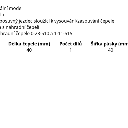
ální model
lo
osuvný jezdec sloužící k vysouvání/zasouvání čepele
s náhradní čepelí
radní čepele 0-28-510 a 1-11-515
u
Délka čepele (mm)
Počet dílů
Šířka pásky (mm
40
1
40