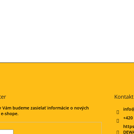
ter
Kontakt
my Vám budeme zasielať informácie o nových
info
 e-shope.
+420 
http
DEWA