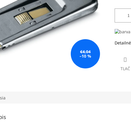
Detailné
€4,04
–10 %
TLAČ
sia
pis