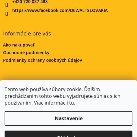
+420 720 037 488
https://www.facebook.com/DEWALTSLOVAKIA
Informácie pre vás
Ako nakupovať
Obchodné podmienky
Podmienky ochrany osobných údajov
DeWALT-MORAVA.CZ
Manitoo.cz
Odstúpenie od zmluvy
Tento web používa súbory cookie. Ďalším
prechádzaním tohto webu vyjadrujete súhlas s ich
používaním. Viac informácií
tu
.
Vytvoril Shoptet
Nastavenie
Copyright 2026
DeWALT-SLOVAKIA.SK
. Všetky práva