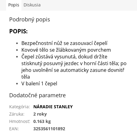
Popis
Diskusia
Podrobný popis
POPIS:
Bezpečnostní nůž se zasouvací čepelí
Kovové tělo se žlábkovaným povrchem
Čepel zůstává vysunutá, dokud držíte
stisknutý posuvný jezdec v horní části těla; po
jeho uvolnění se automaticky zasune dovnitř
těla
V balení 1 čepel
Dodatočné parametre
Kategória
:
NÁRADIE STANLEY
Záruka
:
2 roky
Hmotnosť
:
0.163 kg
EAN
:
3253561101892