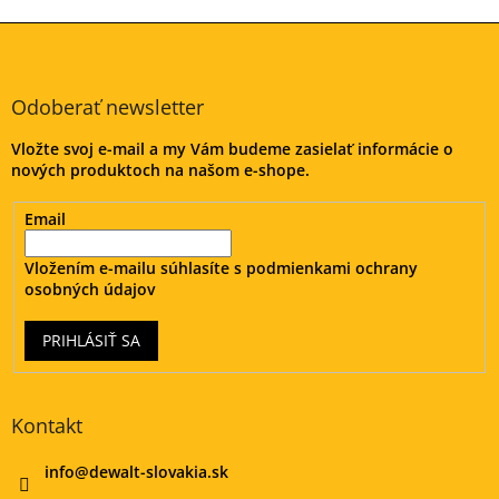
Z
á
p
ä
Odoberať newsletter
t
Vložte svoj e-mail a my Vám budeme zasielať informácie o
i
nových produktoch na našom e-shope.
e
Email
Vložením e-mailu súhlasíte s
podmienkami ochrany
osobných údajov
PRIHLÁSIŤ SA
Kontakt
info
@
dewalt-slovakia.sk