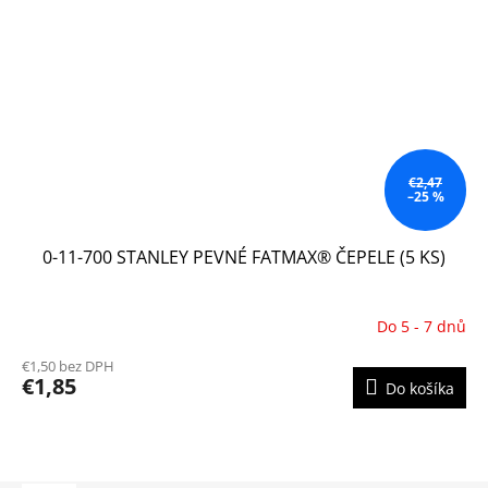
€2,47
–25 %
0-11-700 STANLEY PEVNÉ FATMAX® ČEPELE (5 KS)
Do 5 - 7 dnů
€1,50 bez DPH
€1,85
Do košíka