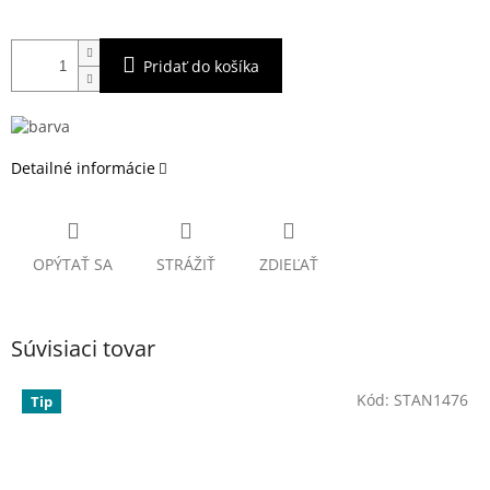
Pridať do košíka
Detailné informácie
OPÝTAŤ SA
STRÁŽIŤ
ZDIEĽAŤ
Súvisiaci tovar
Kód:
STAN1476
Tip