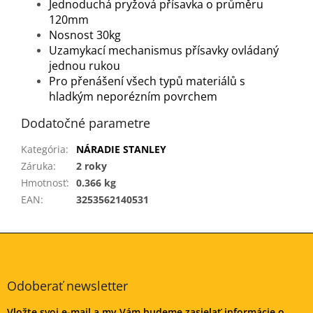
Jednoduchá pryžová přísavka o průměru
120mm
Nosnost 30kg
Uzamykací mechanismus přísavky ovládaný
jednou rukou
Pro přenášení všech typů materiálů s
hladkým neporézním povrchem
Dodatočné parametre
Kategória
:
NÁRADIE STANLEY
Záruka
:
2 roky
Hmotnosť
:
0.366 kg
EAN
:
3253562140531
Z
á
p
ä
Odoberať newsletter
t
Vložte svoj e-mail a my Vám budeme zasielať informácie o