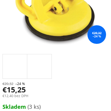
€20,32
–24 %
€20,32
–24 %
€15,25
€12,40 bez DPH
Jednotková
Skladem
(3 ks)
cena: