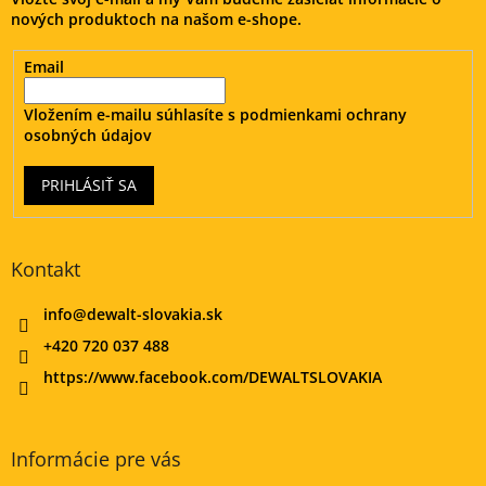
i
nových produktoch na našom e-shope.
e
Email
Vložením e-mailu súhlasíte s
podmienkami ochrany
osobných údajov
PRIHLÁSIŤ SA
Kontakt
info
@
dewalt-slovakia.sk
+420 720 037 488
https://www.facebook.com/DEWALTSLOVAKIA
Informácie pre vás