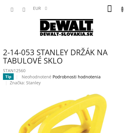
Prejsť
NÁKU
na
EUR
obsah
KOŠÍK
2-14-053 STANLEY DRŽÁK NA
TABULOVÉ SKLO
STAN12560
Priemerné
Neohodnotené
Podrobnosti hodnotenia
Tip
hodnotenie
Značka:
Stanley
produktu
je
0,0
z
5
hviezdičiek.