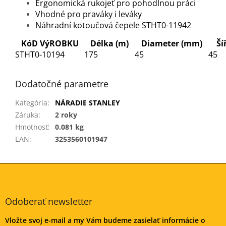
Ergonomická rukojeť pro pohodlnou práci
Vhodné pro praváky i leváky
Náhradní kotoučová čepele STHT0-11942
KóD VýROBKU
Délka (m)
Diameter (mm)
Ší
STHT0-10194
175
45
45
Dodatočné parametre
Kategória
:
NÁRADIE STANLEY
Záruka
:
2 roky
Hmotnosť
:
0.081 kg
EAN
:
3253560101947
Z
á
p
ä
Odoberať newsletter
t
Vložte svoj e-mail a my Vám budeme zasielať informácie o
i