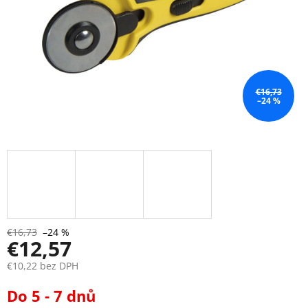
€16,73
–24 %
€16,73
–24 %
€12,57
€10,22 bez DPH
Jednotková
Do 5 - 7 dnů
cena: