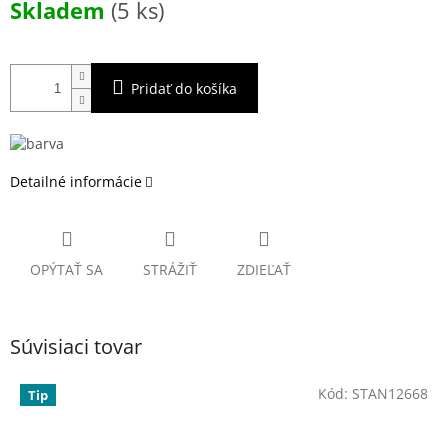
Skladem
(5 ks)
cena:
Pridať do košíka
Detailné informácie
OPÝTAŤ SA
STRÁŽIŤ
ZDIEĽAŤ
Súvisiaci tovar
Kód:
STAN12668
Tip