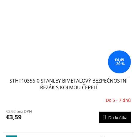
€4,49
–20 %
STHT10356-0 STANLEY BIMETALOVÝ BEZPEČNOSTNÍ
ŘEZÁK S KOLMOU ČEPELÍ
Do 5 - 7 dnů
€2,92 bez DPH
€3,59
Do košíka