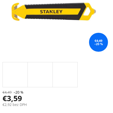
€4,49
–20 %
€4,49
–20 %
€3,59
€2,92 bez DPH
Jednotková