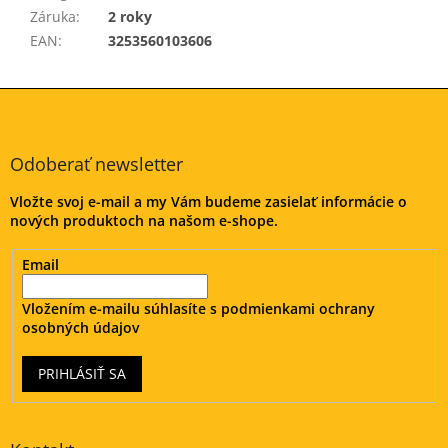
Záruka
:
2 roky
EAN
:
3253560103606
Z
á
p
ä
Odoberať newsletter
t
Vložte svoj e-mail a my Vám budeme zasielať informácie o
i
nových produktoch na našom e-shope.
e
Email
Vložením e-mailu súhlasíte s
podmienkami ochrany
osobných údajov
PRIHLÁSIŤ SA