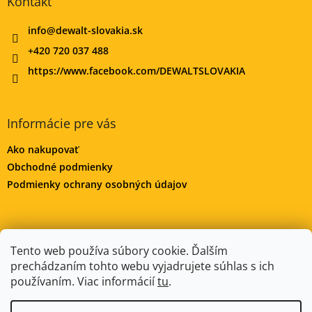
Kontakt
info
@
dewalt-slovakia.sk
+420 720 037 488
https://www.facebook.com/DEWALTSLOVAKIA
Informácie pre vás
Ako nakupovať
Obchodné podmienky
Podmienky ochrany osobných údajov
DeWALT-MORAVA.CZ
Manitoo.cz
Odstúpenie od zmluvy
Tento web používa súbory cookie. Ďalším
prechádzaním tohto webu vyjadrujete súhlas s ich
používaním. Viac informácií
tu
.
Vytvoril Shoptet