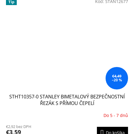
Kód:
STAN12677
Tip
€4,49
–20 %
STHT10357-0 STANLEY BIMETALOVÝ BEZPEČNOSTNÍ
ŘEZÁK S PŘÍMOU ČEPELÍ
Do 5 - 7 dnů
€2,92 bez DPH
€3,59
Do košíka