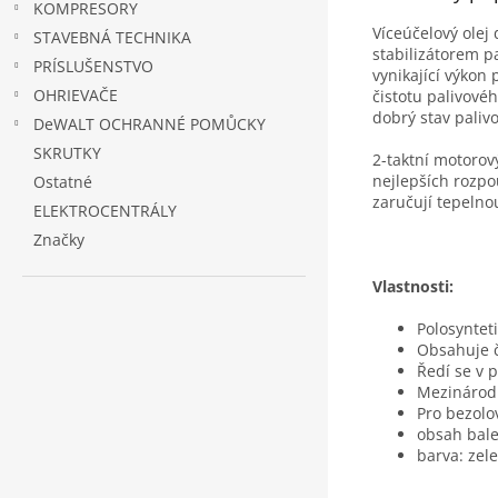
KOMPRESORY
Víceúčelový olej
STAVEBNÁ TECHNIKA
stabilizátorem p
PRÍSLUŠENSTVO
vynikající výkon 
OHRIEVAČE
čistotu palivové
dobrý stav palivo
DeWALT OCHRANNÉ POMŮCKY
SKRUTKY
2-taktní motorov
nejlepších rozpo
Ostatné
zaručují tepelnou
ELEKTROCENTRÁLY
Značky
Vlastnosti:
Polosyntet
Obsahuje či
Ředí se v 
Mezinárodn
Pro bezolo
obsah bale
barva: zel