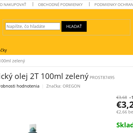
O NAKUPOVAŤ
OBCHODNÉ PODMIENKY
PODMIENKY OCHRAN
HĽADAŤ
čky
 100ml zelený
ický olej 2T 100ml zelený
PROST87495
robnosti hodnotenia
Značka:
OREGON
€3,68
–
€3,
€2,66 b
Jednotk
Skl
cena: