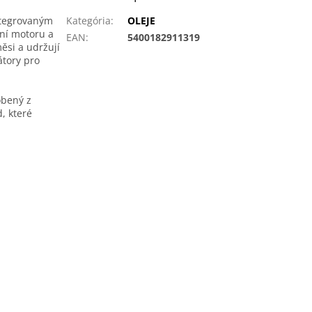
ntegrovaným
Kategória
:
OLEJE
ění motoru a
EAN
:
5400182911319
měsi a udržují
átory pro
obený z
, které