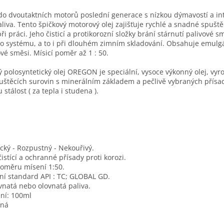
 do dvoutaktních motorů poslední generace s nízkou dýmavostí a i
aliva. Tento špičkový motorový olej zajišťuje rychlé a snadné spušt
při práci. Jeho čisticí a protikorozní složky brání stárnutí palivové s
ho systému, a to i při dlouhém zimním skladování. Obsahuje emulg
vé směsi. Mísicí poměr až 1 : 50.
ý polosyntetický olej OREGON je speciální, vysoce výkonný olej, vyr
uštěcích surovin s minerálním základem a pečlivě vybraných přísad
 stálost ( za tepla i studena ).
ický - Rozpustný - Nekouřivý.
stící a ochranné přísady proti korozi.
poměru mísení 1:50.
í standard API : TC; GLOBAL GD.
vnatá nebo olovnatá paliva.
ní: 100ml
ená