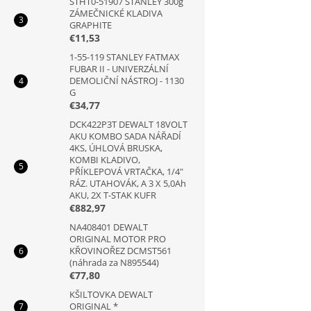
STHT0-51907 STANLEY 300g
ZÁMEČNICKÉ KLADIVA
GRAPHITE
€11,53
1-55-119 STANLEY FATMAX
FUBAR II - UNIVERZÁLNÍ
DEMOLIČNÍ NÁSTROJ - 1130
G
€34,77
DCK422P3T DEWALT 18VOLT
AKU KOMBO SADA NÁŘADÍ
4KS, ÚHLOVÁ BRUSKA,
KOMBI KLADIVO,
PŘÍKLEPOVÁ VRTAČKA, 1/4"
RÁZ. UTAHOVÁK, A 3 X 5,0Ah
AKU, 2X T-STAK KUFR
€882,97
NA408401 DEWALT
ORIGINAL MOTOR PRO
KŘOVINOŘEZ DCMST561
(náhrada za N895544)
€77,80
KŠILTOVKA DEWALT
ORIGINAL *