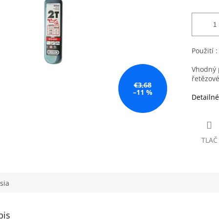
Použití :
Vhodný 
řetězové
€3,68
–11 %
Detailné
TLAČ
sia
pis