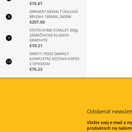
€15,67
DWE4557 DEWALT ÚHLOVÁ
BRUSKA 180MM, 2600W
€207,50
STHT0-51906 STANLEY 200g
ZÁMEČNICKÉ KLADIVA
GRAPHITE
€10,21
DWST1-75552 DeWALT
KOMPLETNÍ SESTAVA KAPES
S OPASKEM
€76,23
Z
á
p
ä
t
Odoberať newslet
i
e
Vložte svoj e-mail a 
produktoch na našom