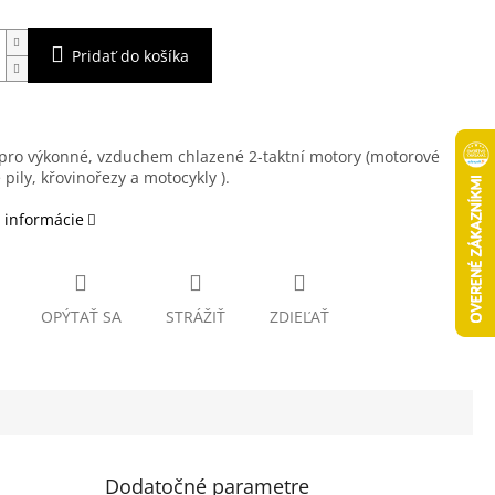
Pridať do košíka
pro výkonné, vzduchem chlazené 2-taktní motory (motorové
 pily, křovinořezy a motocykly ).
 informácie
OPÝTAŤ SA
STRÁŽIŤ
ZDIEĽAŤ
Dodatočné parametre