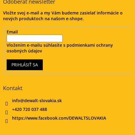
ä
Odoberať newsletter
t
Vložte svoj e-mail a my Vám budeme zasielať informácie o
i
nových produktoch na našom e-shope.
e
Email
Vložením e-mailu súhlasíte s
podmienkami ochrany
osobných údajov
PRIHLÁSIŤ SA
Kontakt
info
@
dewalt-slovakia.sk
+420 720 037 488
https://www.facebook.com/DEWALTSLOVAKIA