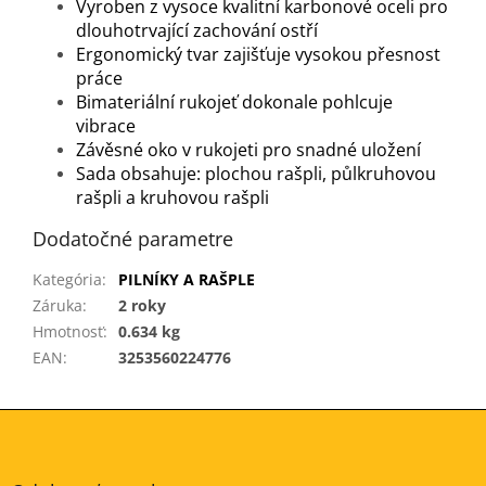
Vyroben z vysoce kvalitní karbonové oceli pro
dlouhotrvající zachování ostří
Ergonomický tvar zajišťuje vysokou přesnost
práce
Bimateriální rukojeť dokonale pohlcuje
vibrace
Závěsné oko v rukojeti pro snadné uložení
Sada obsahuje: plochou rašpli, půlkruhovou
rašpli a kruhovou rašpli
Dodatočné parametre
Kategória
:
PILNÍKY A RAŠPLE
Záruka
:
2 roky
Hmotnosť
:
0.634 kg
EAN
:
3253560224776
Z
á
p