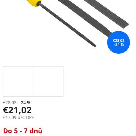
€28,02
–24 %
€28,02
–24 %
€21,02
€17,09 bez DPH
Jednotková
Do 5 - 7 dnů
cena: