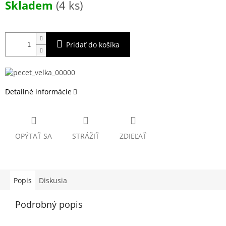
Skladem
(4 ks)
cena:
Pridať do košíka
Detailné informácie
OPÝTAŤ SA
STRÁŽIŤ
ZDIEĽAŤ
Popis
Diskusia
Podrobný popis