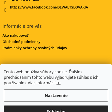
https://www.facebook.com/DEWALTSLOVAKIA
Informácie pre vás
Ako nakupovať
Obchodné podmienky
Podmienky ochrany osobných údajov
DeWALT-MORAVA.CZ
Manitoo.cz
Odstúpenie od zmluvy
Tento web používa súbory cookie. Ďalším
prechádzaním tohto webu vyjadrujete súhlas s ich
používaním. Viac informácií
tu
.
Vytvoril Shoptet
Nastavenie
Copyright 2026
DeWALT-SLOVAKIA.SK
. Všetky práva
Súhlasím
vyhradené.
Upraviť nastavenie cookies