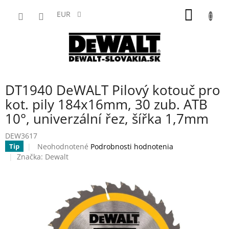
Prejsť
NÁKU
na
EUR
obsah
KOŠÍK
DT1940 DeWALT Pilový kotouč pro
kot. pily 184x16mm, 30 zub. ATB
10°, univerzální řez, šířka 1,7mm
DEW3617
Priemerné
Neohodnotené
Podrobnosti hodnotenia
Tip
hodnotenie
Značka:
Dewalt
produktu
je
0,0
z
5
hviezdičiek.