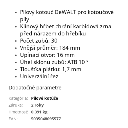
Pilový kotouč DeWALT pro kotoučové
pily
Klínový hřbet chrání karbidová zrna
před nárazem do hřebíku
Počet zubů: 30
Vnější průměr: 184 mm
Upínací otvor: 16 mm
Úhel sklonu zubů: ATB 10 °
Tloušťka plátku: 1,7 mm
Univerzální řez
Dodatočné parametre
Kategória
:
Pílové kotúče
Záruka
:
2 roky
Hmotnosť
:
0.391 kg
EAN
:
5035048095577