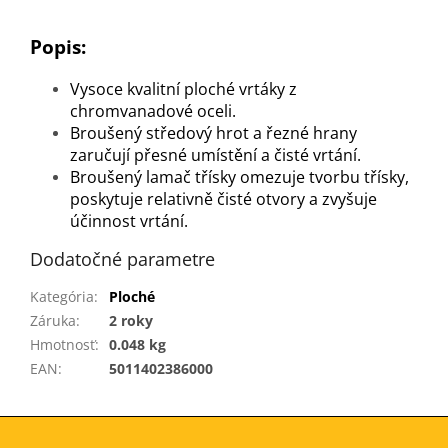
Popis:
Vysoce kvalitní ploché vrtáky z
chromvanadové oceli.
Broušený středový hrot a řezné hrany
zaručují přesné umístění a čisté vrtání.
Broušený lamač třísky omezuje tvorbu třísky,
poskytuje relativně čisté otvory a zvyšuje
účinnost vrtání.
Dodatočné parametre
Kategória
:
Ploché
Záruka
:
2 roky
Hmotnosť
:
0.048 kg
EAN
:
5011402386000
Z
á