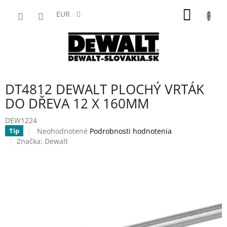
Prejsť
NÁKU
na
EUR
obsah
KOŠÍK
DT4812 DEWALT PLOCHÝ VRTÁK
DO DŘEVA 12 X 160MM
DEW1224
Priemerné
Neohodnotené
Podrobnosti hodnotenia
Tip
hodnotenie
Značka:
Dewalt
produktu
je
0,0
z
5
hviezdičiek.