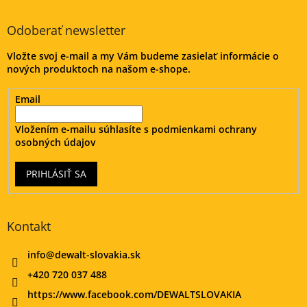
p
ä
Odoberať newsletter
t
Vložte svoj e-mail a my Vám budeme zasielať informácie o
i
nových produktoch na našom e-shope.
e
Email
Vložením e-mailu súhlasíte s
podmienkami ochrany
osobných údajov
PRIHLÁSIŤ SA
Kontakt
info
@
dewalt-slovakia.sk
+420 720 037 488
https://www.facebook.com/DEWALTSLOVAKIA