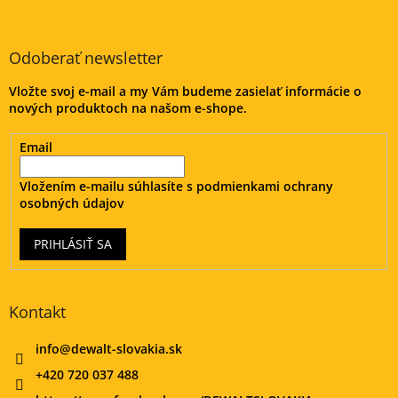
á
p
ä
Odoberať newsletter
t
Vložte svoj e-mail a my Vám budeme zasielať informácie o
i
nových produktoch na našom e-shope.
e
Email
Vložením e-mailu súhlasíte s
podmienkami ochrany
osobných údajov
PRIHLÁSIŤ SA
Kontakt
info
@
dewalt-slovakia.sk
+420 720 037 488