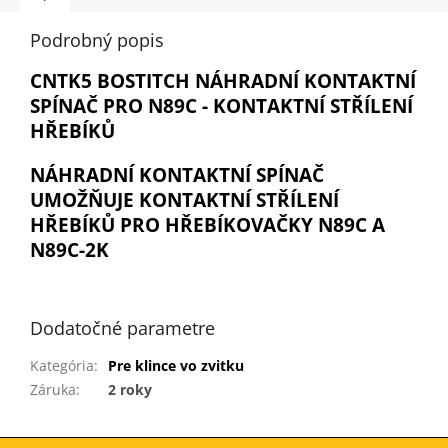
Podrobný popis
CNTK5 BOSTITCH NÁHRADNÍ KONTAKTNÍ
SPÍNAČ PRO N89C - KONTAKTNÍ STŘÍLENÍ
HŘEBÍKŮ
NÁHRADNÍ KONTAKTNÍ SPÍNAČ
UMOŽŇUJE KONTAKTNÍ STŘÍLENÍ
HŘEBÍKŮ PRO HŘEBÍKOVAČKY N89C A
N89C-2K
Dodatočné parametre
Kategória
:
Pre klince vo zvitku
Záruka
:
2 roky
Z