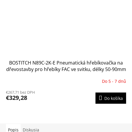
BOSTITCH N89C-2K-E Pneumatická hřebíkovačka na
dřevostavby pro hřebíky FAC ve svitku, délky 50-90mm
Do 5 - 7 dnů
€267,71 bez DPH
€329,28
Do košíka
Popis
Diskusia