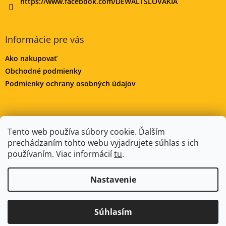
https://www.facebook.com/DEWALTSLOVAKIA
Informácie pre vás
Ako nakupovať
Obchodné podmienky
Podmienky ochrany osobných údajov
DeWALT-MORAVA.CZ
Manitoo.cz
Odstúpenie od zmluvy
Tento web používa súbory cookie. Ďalším
prechádzaním tohto webu vyjadrujete súhlas s ich
používaním. Viac informácií
tu
.
Vytvoril Shoptet
Nastavenie
Copyright 2026
DeWALT-SLOVAKIA.SK
. Všetky práva
Súhlasím
vyhradené.
Upraviť nastavenie cookies