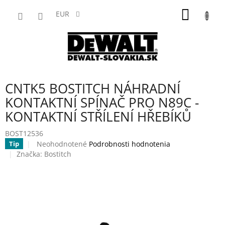
Prejsť
NÁKU
na
EUR
obsah
KOŠÍK
CNTK5 BOSTITCH NÁHRADNÍ
KONTAKTNÍ SPÍNAČ PRO N89C -
KONTAKTNÍ STŘÍLENÍ HŘEBÍKŮ
BOST12536
Priemerné
Neohodnotené
Podrobnosti hodnotenia
Tip
hodnotenie
Značka:
Bostitch
produktu
je
0,0
z
5
hviezdičiek.