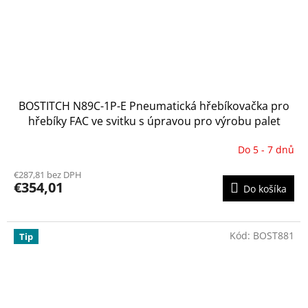
BOSTITCH N89C-1P-E Pneumatická hřebíkovačka pro
hřebíky FAC ve svitku s úpravou pro výrobu palet
Do 5 - 7 dnů
Priemerné
hodnotenie
€287,81 bez DPH
produktu
€354,01
Do košíka
je
2,9
z
5
Kód:
BOST881
Tip
hviezdičiek.