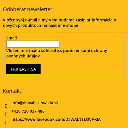
p
ä
Odoberať newsletter
t
Vložte svoj e-mail a my Vám budeme zasielať informácie o
i
nových produktoch na našom e-shope.
e
Email
Vložením e-mailu súhlasíte s
podmienkami ochrany
osobných údajov
PRIHLÁSIŤ SA
Kontakt
info
@
dewalt-slovakia.sk
+420 720 037 488
https://www.facebook.com/DEWALTSLOVAKIA