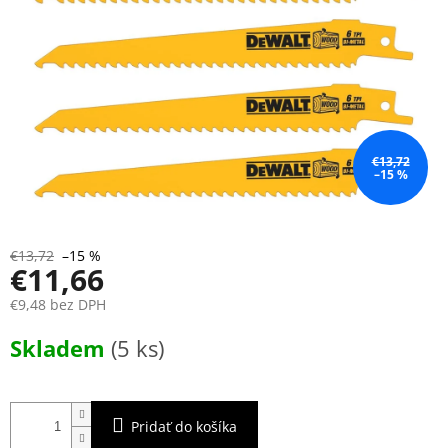
€13,72
–15 %
€13,72
–15 %
€11,66
€9,48 bez DPH
Jednotková
Skladem
(5 ks)
cena:
Pridať do košíka