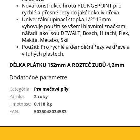
Nová konstrukce hrotu PLUNGEPOINT pro
rychlé a přesné řezy do jakéhokoliv dřeva.
Univerzální upínací stopka 1/2" 13mm
vyhovuje použití se všemi hlavními značkami
nářadí jako jsou DEWALT, Bosch, Hitachi, Flex,
Makita, Metabo, Skil
Použití: Pro rychlé a demoliční řezy ve dřeve a
v tuhých plastech.
DÉLKA PLÁTKU 152mm A ROZTEČ ZUBŮ 4,2mm
Dodatočné parametre
Kategória
:
Pre mečové píly
Záruka
:
2 roky
Hmotnosť
:
0.118 kg
EAN
:
5035048034583
Z
á