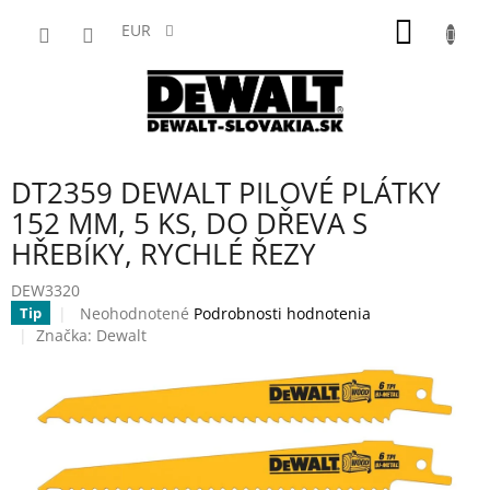
Prejsť
NÁKU
na
EUR
obsah
KOŠÍK
DT2359 DEWALT PILOVÉ PLÁTKY
152 MM, 5 KS, DO DŘEVA S
HŘEBÍKY, RYCHLÉ ŘEZY
DEW3320
Priemerné
Neohodnotené
Podrobnosti hodnotenia
Tip
hodnotenie
Značka:
Dewalt
produktu
je
0,0
z
5
hviezdičiek.