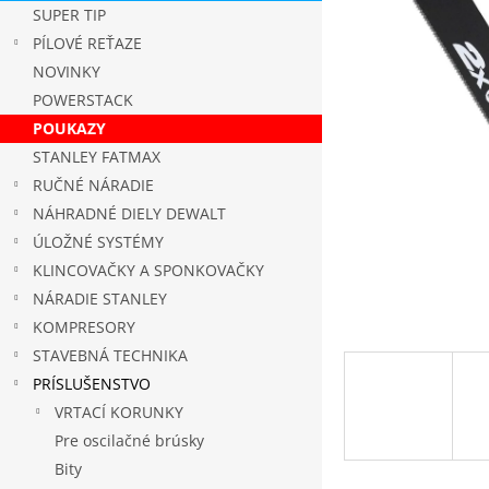
5
SUPER TIP
hviezdičie
PÍLOVÉ REŤAZE
NOVINKY
POWERSTACK
POUKAZY
STANLEY FATMAX
RUČNÉ NÁRADIE
NÁHRADNÉ DIELY DEWALT
ÚLOŽNÉ SYSTÉMY
KLINCOVAČKY A SPONKOVAČKY
NÁRADIE STANLEY
KOMPRESORY
STAVEBNÁ TECHNIKA
PRÍSLUŠENSTVO
VRTACÍ KORUNKY
Pre oscilačné brúsky
Bity