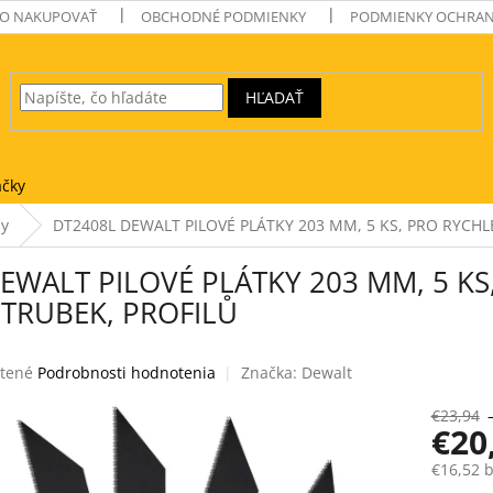
O NAKUPOVAŤ
OBCHODNÉ PODMIENKY
PODMIENKY OCHRAN
HĽADAŤ
čky
ly
DT2408L DEWALT PILOVÉ PLÁTKY 203 MM, 5 KS, PRO RYCHL
EWALT PILOVÉ PLÁTKY 203 MM, 5 KS
TRUBEK, PROFILŮ
tené
Podrobnosti hodnotenia
Značka:
Dewalt
e
€23,94
€20
€16,52 