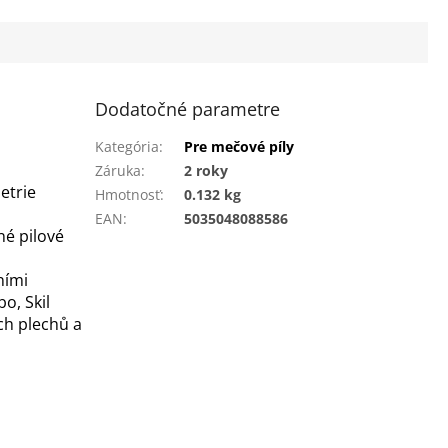
Dodatočné parametre
Kategória
:
Pre mečové píly
Záruka
:
2 roky
etrie
Hmotnosť
:
0.132 kg
EAN
:
5035048088586
né pilové
ními
o, Skil
ých plechů a