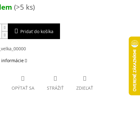
ová
adem
(>5 ks)
Pridať do košíka
 informácie
OPÝTAŤ SA
STRÁŽIŤ
ZDIEĽAŤ