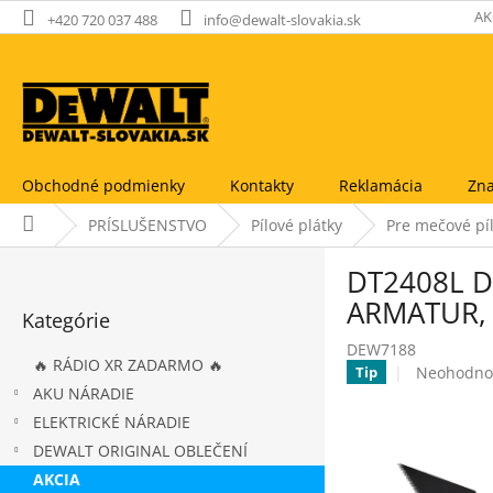
Prejsť
AK
+420 720 037 488
info@dewalt-slovakia.sk
na
obsah
Obchodné podmienky
Kontakty
Reklamácia
Zna
Domov
PRÍSLUŠENSTVO
Pílové plátky
Pre mečové pí
B
DT2408L D
o
Preskočiť
č
ARMATUR, 
Kategórie
kategórie
n
DEW7188
ý
🔥 RÁDIO XR ZADARMO 🔥
Priemerné
Neohodno
Tip
p
hodnoteni
AKU NÁRADIE
a
produktu
ELEKTRICKÉ NÁRADIE
n
je
e
DEWALT ORIGINAL OBLEČENÍ
0,0
l
z
AKCIA