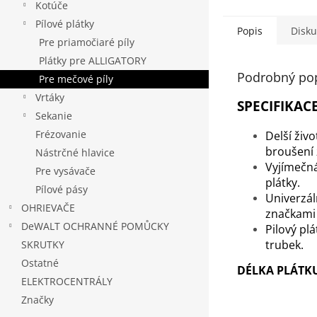
Kotúče
Pílové plátky
Popis
Disku
Pre priamočiaré píly
Plátky pre ALLIGATORY
Podrobný po
Pre mečové píly
Vrtáky
SPECIFIKACE
Sekanie
Frézovanie
Delší živ
broušení 
Nástrčné hlavice
Vyjímečná
Pre vysávače
plátky.
Pílové pásy
Univerzál
OHRIEVAČE
značkami 
DeWALT OCHRANNÉ POMŮCKY
Pilový pl
trubek.
SKRUTKY
Ostatné
DÉLKA PLÁTK
ELEKTROCENTRÁLY
Značky