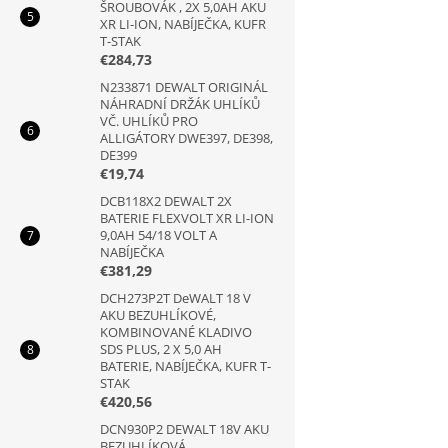
ŠROUBOVÁK , 2X 5,0AH AKU
XR LI-ION, NABÍJEČKA, KUFR
T-STAK
€284,73
N233871 DEWALT ORIGINÁL
NÁHRADNÍ DRŽÁK UHLÍKŮ
VČ. UHLÍKŮ PRO
ALLIGÁTORY DWE397, DE398,
DE399
€19,74
DCB118X2 DEWALT 2X
BATERIE FLEXVOLT XR LI-ION
9,0AH 54/18 VOLT A
NABÍJEČKA
€381,29
DCH273P2T DeWALT 18 V
AKU BEZUHLÍKOVÉ,
KOMBINOVANÉ KLADIVO
SDS PLUS, 2 X 5,0 AH
BATERIE, NABÍJEČKA, KUFR T-
STAK
€420,56
DCN930P2 DEWALT 18V AKU
BEZUHLÍKOVÁ