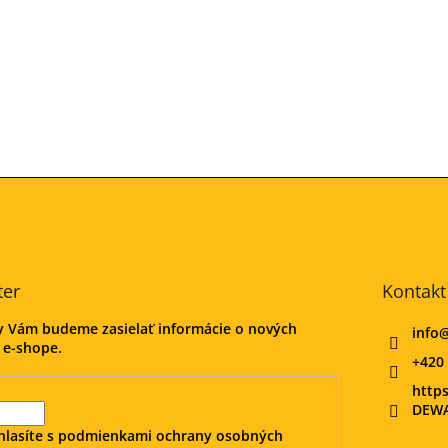
ter
Kontakt
my Vám budeme zasielať informácie o nových
info
 e-shope.
+420 
http
DEWA
hlasíte s
podmienkami ochrany osobných