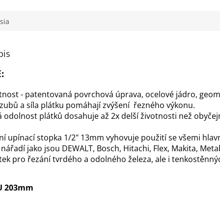
sia
pis
:
otnost - patentovaná povrchová úprava, ocelové jádro, geom
zubů a síla plátku pomáhají zvýšení řezného výkonu.
 odolnost plátků dosahuje až 2x delší životnosti než obyčej
ní upínací stopka 1/2" 13mm vyhovuje použití se všemi hlav
nářadí jako jsou DEWALT, Bosch, Hitachi, Flex, Makita, Metab
átek pro řezání tvrdého a odolného železa
, ale i tenkostěnn
U 203mm