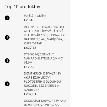
Top 10 produktov
Pojištění zásilky
€2,84
DCF891P2T DEWALT 18VOLT
AKU BEZUHLÍKOVÝ RÁZOVÝ
UTAHOVÁK 1/2" , 813Nm, 2 X
BATERIE 5,0 AH, NABÍJEČKA,
KUFR T-STAK
€427,78
DT20651-QZ DEWALT
NÁHRADNÍ STRUNA 2MM X
68,6M
€12,82
DCMPH566N DEWALT 18V
AKU BEZUHLÍKOVÝ
PLOTOSTŘIH S DLOUHOU
RUKOJETÍ, BEZ BATERIE A
NABÍJEČKY
€207,01
DCD800P2T DeWALT 18V AKU
BEZUHLÍKOVÁ VRTAČKA/