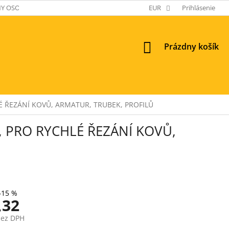
Y OSOBNÝCH ÚDAJOV
EUR
Prihlásenie
NÁKUPNÝ
Prázdny košík
KOŠÍK
É ŘEZÁNÍ KOVŮ, ARMATUR, TRUBEK, PROFILŮ
, PRO RYCHLÉ ŘEZÁNÍ KOVŮ,
–15 %
,32
bez DPH