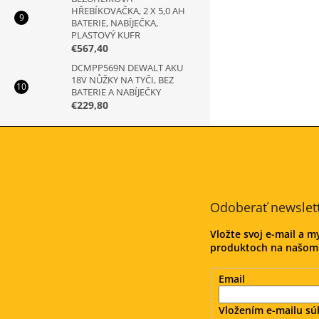
HŘEBÍKOVAČKA, 2 X 5,0 AH
BATERIE, NABÍJEČKA,
PLASTOVÝ KUFR
€567,40
DCMPP569N DEWALT AKU
18V NŮŽKY NA TYČI, BEZ
BATERIE A NABÍJEČKY
€229,80
Z
á
p
ä
t
Odoberať newslet
i
e
Vložte svoj e-mail a 
produktoch na našom
Email
Vložením e-mailu sú