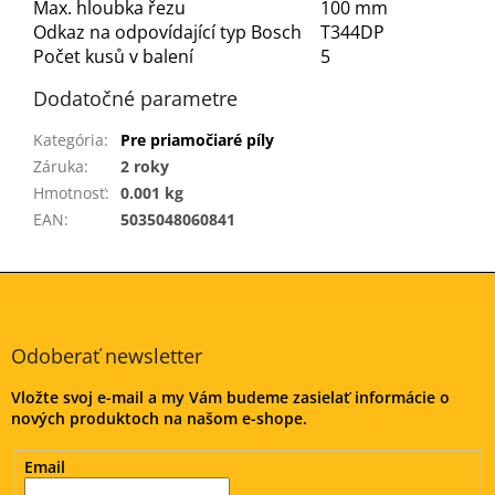
Max. hloubka řezu
100 mm
Odkaz na odpovídající typ Bosch
T344DP
Počet kusů v balení
5
Dodatočné parametre
Kategória
:
Pre priamočiaré píly
Záruka
:
2 roky
Hmotnosť
:
0.001 kg
EAN
:
5035048060841
Z
á
p
ä
Odoberať newsletter
t
Vložte svoj e-mail a my Vám budeme zasielať informácie o
i
nových produktoch na našom e-shope.
e
Email