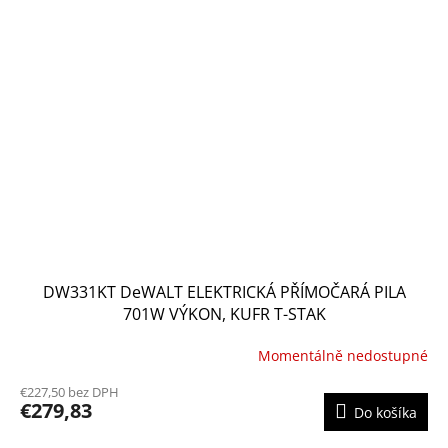
DW331KT DeWALT ELEKTRICKÁ PŘÍMOČARÁ PILA
701W VÝKON, KUFR T-STAK
Momentálně nedostupné
€227,50 bez DPH
€279,83
Do košíka