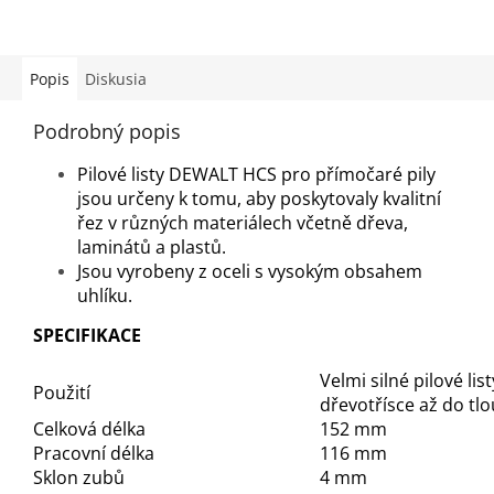
Popis
Diskusia
Podrobný popis
Pilové listy DEWALT HCS pro přímočaré pily
jsou určeny k tomu, aby poskytovaly kvalitní
řez v různých materiálech včetně dřeva,
laminátů a plastů.
Jsou vyrobeny z oceli s vysokým obsahem
uhlíku.
SPECIFIKACE
Velmi silné pilové li
Použití
dřevotřísce až do tl
Celková délka
152 mm
Pracovní délka
116 mm
Sklon zubů
4 mm