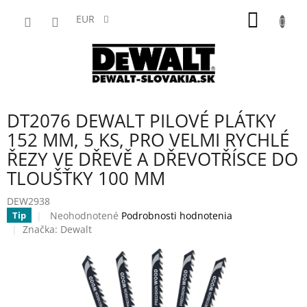
Prejsť
NÁKU
na
EUR
obsah
KOŠÍK
DT2076 DEWALT PILOVÉ PLÁTKY
152 MM, 5 KS, PRO VELMI RYCHLÉ
ŘEZY VE DŘEVĚ A DŘEVOTŘÍSCE DO
TLOUŠŤKY 100 MM
DEW2938
Priemerné
Neohodnotené
Podrobnosti hodnotenia
Tip
hodnotenie
Značka:
Dewalt
produktu
je
0,0
z
5
hviezdičiek.