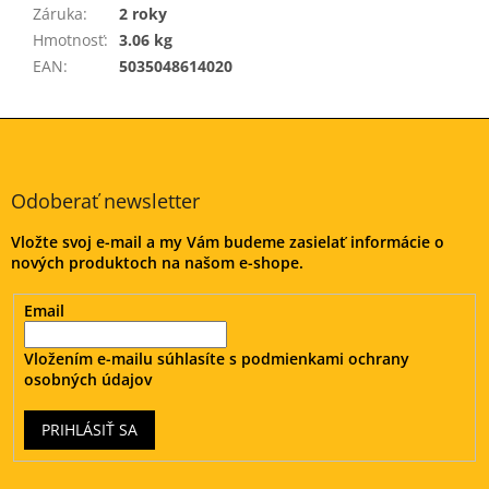
Záruka
:
2 roky
Hmotnosť
:
3.06 kg
EAN
:
5035048614020
Z
á
p
ä
Odoberať newsletter
t
Vložte svoj e-mail a my Vám budeme zasielať informácie o
i
nových produktoch na našom e-shope.
e
Email
Vložením e-mailu súhlasíte s
podmienkami ochrany
osobných údajov
PRIHLÁSIŤ SA