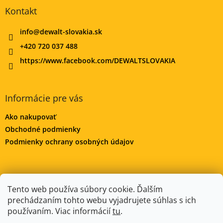
Kontakt
info
@
dewalt-slovakia.sk
+420 720 037 488
https://www.facebook.com/DEWALTSLOVAKIA
Informácie pre vás
Ako nakupovať
Obchodné podmienky
Podmienky ochrany osobných údajov
DeWALT-MORAVA.CZ
Manitoo.cz
Odstúpenie od zmluvy
Tento web používa súbory cookie. Ďalším
prechádzaním tohto webu vyjadrujete súhlas s ich
používaním. Viac informácií
tu
.