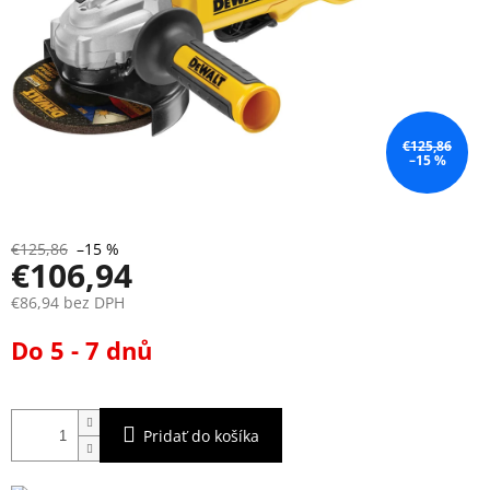
€125,86
–15 %
€125,86
–15 %
€106,94
€86,94 bez DPH
Jednotková
Do 5 - 7 dnů
cena:
Pridať do košíka