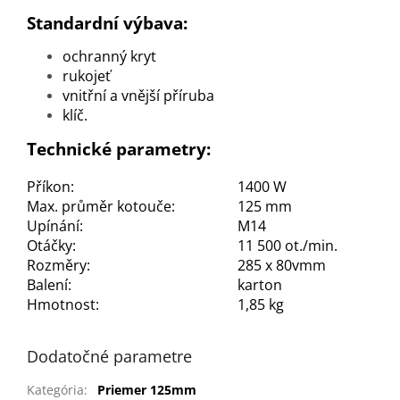
Standardní výbava:
ochranný kryt
rukojeť
vnitřní a vnější příruba
klíč.
Technické parametry:
Příkon:
1400 W
Max. průměr kotouče:
125 mm
Upínání:
M14
Otáčky:
11 500 ot./min.
Rozměry:
285 x 80vmm
Balení:
karton
Hmotnost:
1,85 kg
Dodatočné parametre
Kategória
:
Priemer 125mm