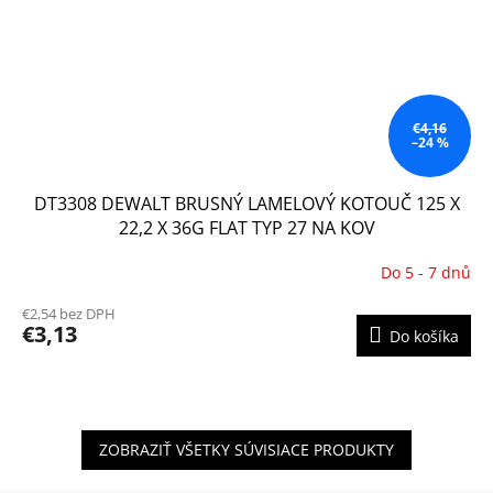
€4,16
–24 %
DT3308 DEWALT BRUSNÝ LAMELOVÝ KOTOUČ 125 X
22,2 X 36G FLAT TYP 27 NA KOV
Do 5 - 7 dnů
€2,54 bez DPH
€3,13
Do košíka
ZOBRAZIŤ VŠETKY SÚVISIACE PRODUKTY