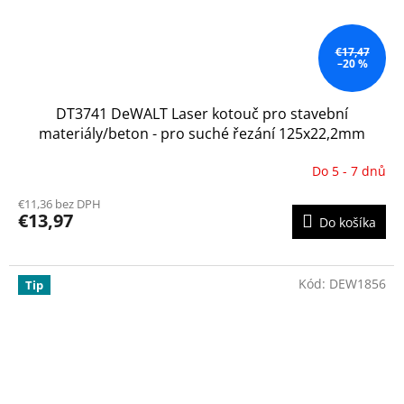
€17,47
–20 %
DT3741 DeWALT Laser kotouč pro stavební
materiály/beton - pro suché řezání 125x22,2mm
Do 5 - 7 dnů
€11,36 bez DPH
€13,97
Do košíka
Kód:
DEW1856
Tip