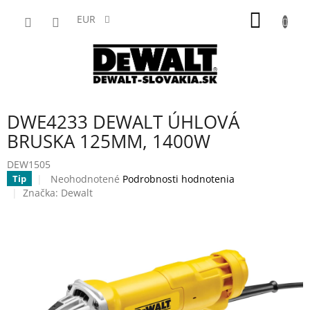
Prejsť
NÁKU
na
EUR
obsah
KOŠÍK
DWE4233 DEWALT ÚHLOVÁ
BRUSKA 125MM, 1400W
DEW1505
Priemerné
Neohodnotené
Podrobnosti hodnotenia
Tip
hodnotenie
Značka:
Dewalt
produktu
je
0,0
z
5
hviezdičiek.