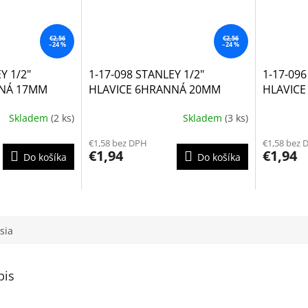
€2,56
€2,56
–24 %
–24 %
Y 1/2"
1-17-098 STANLEY 1/2"
1-17-096
NNÁ 17MM
HLAVICE 6HRANNÁ 20MM
HLAVIC
Skladem
(2 ks)
Skladem
(3 ks)
€1,58 bez DPH
€1,58 bez 
€1,94
€1,94
Do košíka
Do košíka
sia
pis