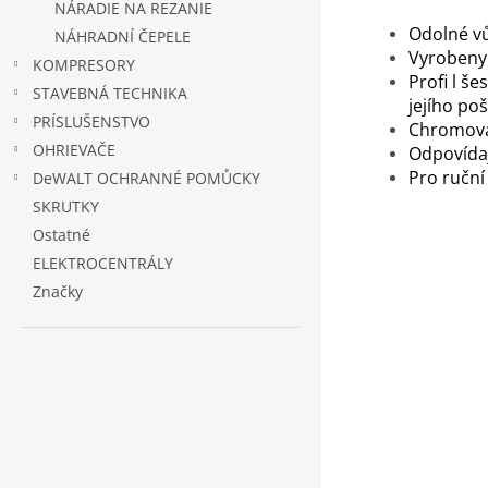
NÁRADIE NA REZANIE
Odolné v
NÁHRADNÍ ČEPELE
Vyrobeny
KOMPRESORY
Profi l še
STAVEBNÁ TECHNIKA
jejího po
PRÍSLUŠENSTVO
Chromova
OHRIEVAČE
Odpovídaj
Pro ruční
DeWALT OCHRANNÉ POMŮCKY
SKRUTKY
Ostatné
ELEKTROCENTRÁLY
Značky