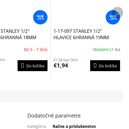
Ďalší
prod
€2,56
€2,56
–24 %
–24 %
 STANLEY 1/2"
1-17-097 STANLEY 1/2"
E 6HRANNÁ 18MM
HLAVICE 6HRANNÁ 19MM
Do 5 - 7 dnů
Skladem
(1 ks)
DPH
€1,58 bez DPH
€1,94
Do košíka
Do košíka
Dodatočné parametre
Kategória
:
Račne a príslušenstvo