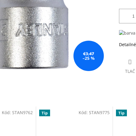
Detailné
€3,47
–25 %
TLAČ
Kód:
STAN9762
Kód:
STAN9775
Tip
Tip