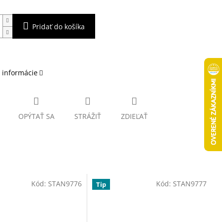
Pridať do košíka
 informácie
OPÝTAŤ SA
STRÁŽIŤ
ZDIEĽAŤ
Kód:
STAN9776
Kód:
STAN9777
Tip