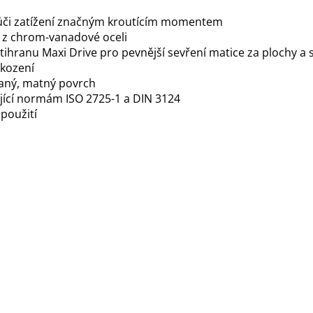
ůči zatížení značným kroutícím momentem
 z chrom-vanadové oceli
stihranu Maxi Drive pro pevnější sevření matice za plochy a s
škození
ný, matný povrch
ící normám ISO 2725-1 a DIN 3124
 použití