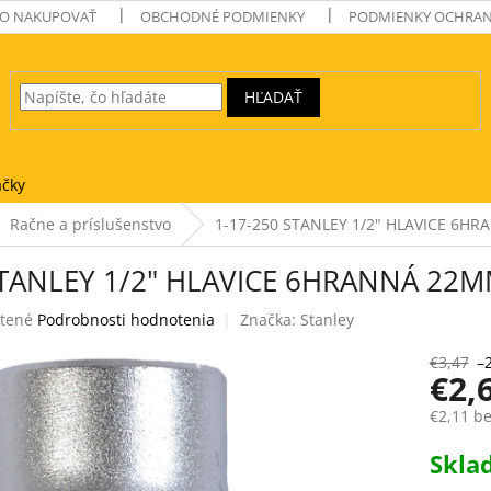
O NAKUPOVAŤ
OBCHODNÉ PODMIENKY
PODMIENKY OCHRAN
HĽADAŤ
čky
Račne a príslušenstvo
1-17-250 STANLEY 1/2" HLAVICE 6H
STANLEY 1/2" HLAVICE 6HRANNÁ 22
tené
Podrobnosti hodnotenia
Značka:
Stanley
e
€3,47
–
€2,
€2,11 b
Jednotk
Skl
k.
cena: