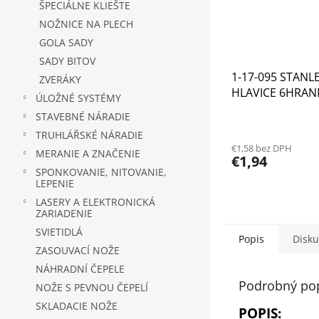
ŠPECIÁLNE KLIEŠTE
NOŽNICE NA PLECH
GOLA SADY
SADY BITOV
1-17-095 STANLE
ZVERÁKY
HLAVICE 6HRA
ÚLOŽNÉ SYSTÉMY
STAVEBNÉ NÁRADIE
TRUHLÁŘSKÉ NÁRADIE
€1,58 bez DPH
MERANIE A ZNAČENIE
€1,94
SPONKOVANIE, NITOVANIE,
LEPENIE
LASERY A ELEKTRONICKÁ
ZARIADENIE
SVIETIDLÁ
Popis
Disku
ZASOUVACÍ NOŽE
NÁHRADNÍ ČEPELE
Podrobný po
NOŽE S PEVNOU ČEPELÍ
SKLADACIE NOŽE
POPIS: