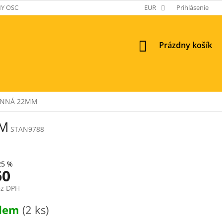
Y OSOBNÝCH ÚDAJOV
EUR
Prihlásenie
NÁKUPNÝ
Prázdny košík
KOŠÍK
RANNÁ 22MM
MM
STAN9788
25 %
60
ez DPH
ová
adem
(2 ks)