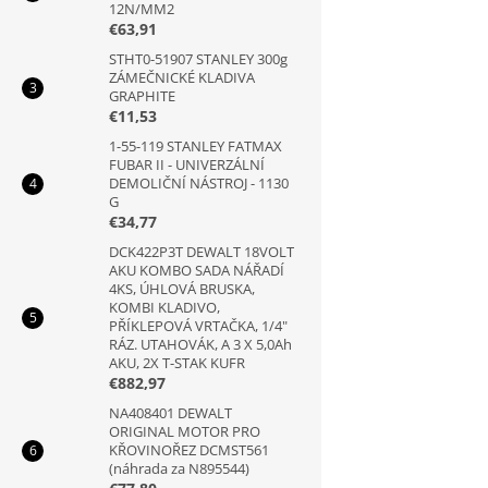
12N/MM2
€63,91
STHT0-51907 STANLEY 300g
ZÁMEČNICKÉ KLADIVA
GRAPHITE
€11,53
1-55-119 STANLEY FATMAX
FUBAR II - UNIVERZÁLNÍ
DEMOLIČNÍ NÁSTROJ - 1130
G
€34,77
DCK422P3T DEWALT 18VOLT
AKU KOMBO SADA NÁŘADÍ
4KS, ÚHLOVÁ BRUSKA,
KOMBI KLADIVO,
PŘÍKLEPOVÁ VRTAČKA, 1/4"
RÁZ. UTAHOVÁK, A 3 X 5,0Ah
AKU, 2X T-STAK KUFR
€882,97
NA408401 DEWALT
ORIGINAL MOTOR PRO
KŘOVINOŘEZ DCMST561
(náhrada za N895544)