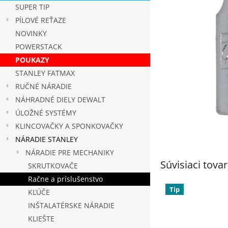
SUPER TIP
PÍLOVÉ REŤAZE
NOVINKY
POWERSTACK
POUKAZY
STANLEY FATMAX
RUČNÉ NÁRADIE
NÁHRADNÉ DIELY DEWALT
ÚLOŽNÉ SYSTÉMY
KLINCOVAČKY A SPONKOVAČKY
NÁRADIE STANLEY
NÁRADIE PRE MECHANIKY
Súvisiaci tovar
SKRUTKOVAČE
Račne a príslušenstvo
Tip
KĽÚČE
INŠTALATÉRSKE NÁRADIE
KLIEŠTE