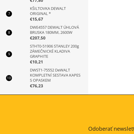
€77,80
KŠILTOVKA DEWALT
ORIGINAL *
€15,67
DWE4557 DEWALT ÚHLOVÁ
BRUSKA 180MM, 2600W
€207,50
STHT0-51906 STANLEY 200g
ZÁMEČNICKÉ KLADIVA
GRAPHITE
€10,21
DWST1-75552 DeWALT
KOMPLETNÍ SESTAVA KAPES
S OPASKEM
€76,23
Z
á
p
ä
t
Odoberať newslet
i