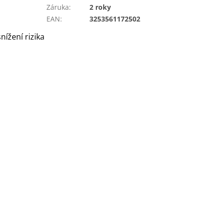
Záruka
:
2 roky
EAN
:
3253561172502
nížení rizika