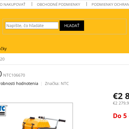
O NAKUPOVAŤ
OBCHODNÉ PODMIENKY
PODMIENKY OCHRAN
HĽADAŤ
čky
120
0
NTC106670
robnosti hodnotenia
Značka:
NTC
€2 
€2 279,
Jednotk
Do 5 
cena: