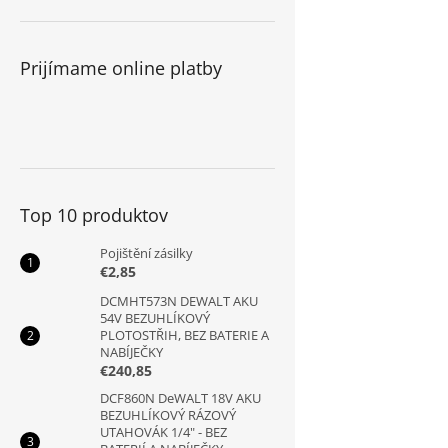
Prijímame online platby
Top 10 produktov
Pojištění zásilky
€2,85
DCMHT573N DEWALT AKU
54V BEZUHLÍKOVÝ
PLOTOSTŘIH, BEZ BATERIE A
NABÍJEČKY
€240,85
DCF860N DeWALT 18V AKU
BEZUHLÍKOVÝ RÁZOVÝ
UTAHOVÁK 1/4" - BEZ