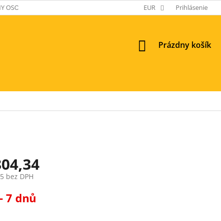
Y OSOBNÝCH ÚDAJOV
EUR
Prihlásenie
NÁKUPNÝ
Prázdny košík
KOŠÍK
804,34
95 bez DPH
ová
- 7 dnů