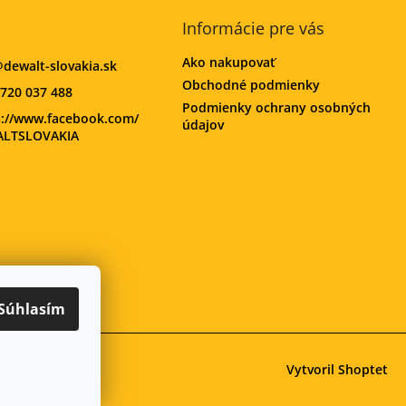
Informácie pre vás
Ako nakupovať
@
dewalt-slovakia.sk
Obchodné podmienky
720 037 488
Podmienky ochrany osobných
s://www.facebook.com/
údajov
LTSLOVAKIA
Súhlasím
Vytvoril Shoptet