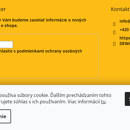
ter
Kontakt
my Vám budeme zasielať informácie o nových
info
 e-shope.
+420 
http
DEWA
hlasíte s
podmienkami ochrany osobných
DeWALT-MORAVA.CZ
Manitoo.cz
Odstúpenie od zmluvy
používa súbory cookie. Ďalším prechádzaním tohto
ujete súhlas s ich používaním. Viac informácií
tu
.
nie
é.
Upraviť nastavenie cookies