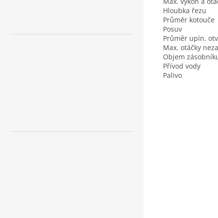
Max. výkon a ot
Hloubka řezu
Průměr kotouče
Posuv
Průměr upín. ot
Max. otáčky nez
Objem zásobník
Přívod vody
Palivo