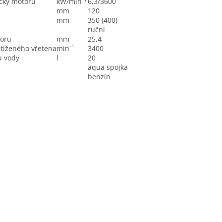
áčky motoru
kW/min
6,3/3600
mm
120
mm
350 (400)
ruční
voru
mm
25,4
-1
atíženého vřetena
min
3400
u vody
l
20
aqua spojka
benzín