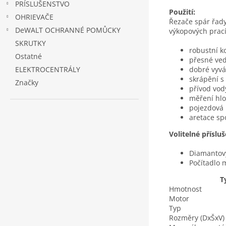
PRÍSLUŠENSTVO
Použití:
OHRIEVAČE
Řezače spár řady
DeWALT OCHRANNÉ POMŮCKY
výkopových prací
SKRUTKY
robustní k
Ostatné
přesné ved
dobré vyvá
ELEKTROCENTRÁLY
skrápění s
Značky
přívod vod
měření hl
pojezdová 
aretace sp
Volitelné přísluš
Diamantový
Počítadlo 
T
Hmotnost
Motor
Typ
Rozměry (DxŠxV)