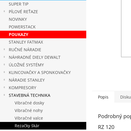
SUPER TIP
PÍLOVÉ REŤAZE
NOVINKY
POWERSTACK
POUKAZY
STANLEY FATMAX
RUČNÉ NÁRADIE
NÁHRADNÉ DIELY DEWALT
ÚLOŽNÉ SYSTÉMY
KLINCOVAČKY A SPONKOVAČKY
NÁRADIE STANLEY
KOMPRESORY
STAVEBNÁ TECHNIKA
Popis
Disku
Vibračné dosky
Vibračné nohy
Podrobný po
Vibračné valce
Rezačky škár
RZ 120