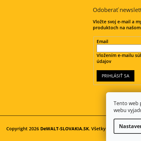
t
Odoberať newslet
i
e
Vložte svoj e-mail a 
produktoch na našom
Email
Vložením e-mailu sú
údajov
PRIHLÁSIŤ SA
Tento web 
webu vyjadr
Nastave
Copyright 2026
DeWALT-SLOVAKIA.SK
. Všetky práva vyhraden