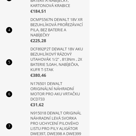
BATERIÍ A NABÍJEČKY,
KARTONOVÁ KRABICE
€184,51
DCMPS567N DEWALT 18V XR
BEZUHLÍKOVÁ PROŘEZÁVACÍ
PILA, BEZ BATERIE A
NABÍJEČKY
€225,28
DCF892P2T DEWALT 18V AKU
BEZUHLÍKOVÝ RÁZOVÝ
UTAHOVÁK 1/2" , 813Nm , 2X
BATERIE 5,0AH, NABÍJEČKA,
KUFR T-STAK
€380,46
N176501 DEWALT
ORIGINÁLNÍ NÁHRADNÍ
MOTOR PRO AKU VRTAČKU
DCD733
€31,62
N915018 DEWALT ORIGINÁL
NÁHRADNÍ LEVÁ SVORKA
PRO UCHYCENÍ PILOVÉHO
LISTU PRO PILY ALIGÁTOR
DWE397, DWE398 A DWE399