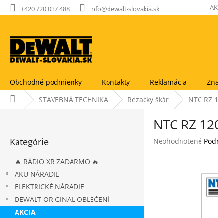
Prejsť
AK
+420 720 037 488
info@dewalt-slovakia.sk
na
obsah
Obchodné podmienky
Kontakty
Reklamácia
Zna
Domov
STAVEBNÁ TECHNIKA
Rezačky škár
NTC RZ 
B
NTC RZ 12
o
Preskočiť
č
Kategórie
Priemerné
Neohodnotené
Pod
kategórie
n
hodnotenie
ý
produktu
🔥 RÁDIO XR ZADARMO 🔥
p
je
AKU NÁRADIE
a
0,0
ELEKTRICKÉ NÁRADIE
z
n
5
e
DEWALT ORIGINAL OBLEČENÍ
hviezdičiek.
l
AKCIA