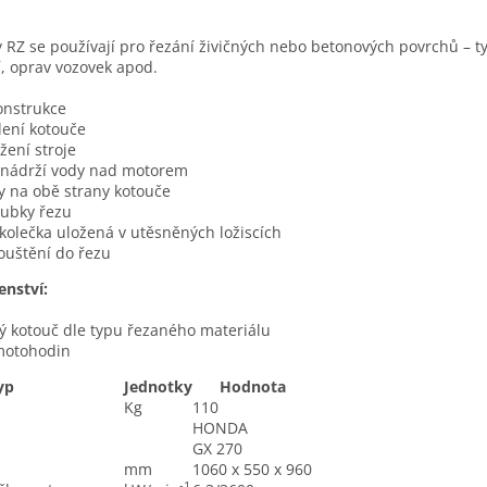
 RZ se používají pro řezání živičných nebo betonových povrchů – 
, oprav vozovek apod.
onstrukce
ení kotouče
žení stroje
 nádrží vody nad motorem
y na obě strany kotouče
oubky řezu
kolečka uložená v utěsněných ložiscích
ouštění do řezu
enství:
 kotouč dle typu řezaného materiálu
motohodin
yp
Jednotky
Hodnota
Kg
110
HONDA
GX 270
mm
1060 x 550 x 960
-1