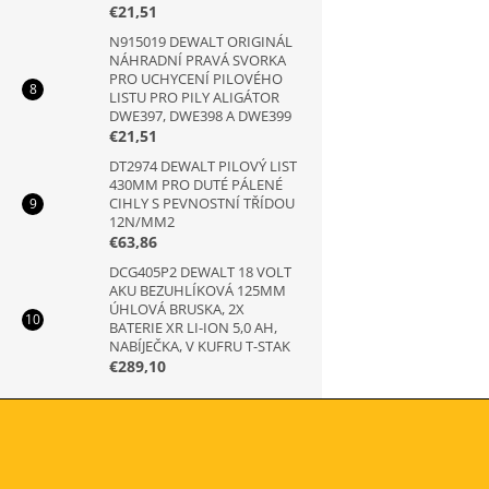
€21,51
N915019 DEWALT ORIGINÁL
NÁHRADNÍ PRAVÁ SVORKA
PRO UCHYCENÍ PILOVÉHO
LISTU PRO PILY ALIGÁTOR
DWE397, DWE398 A DWE399
€21,51
DT2974 DEWALT PILOVÝ LIST
430MM PRO DUTÉ PÁLENÉ
CIHLY S PEVNOSTNÍ TŘÍDOU
12N/MM2
€63,86
DCG405P2 DEWALT 18 VOLT
AKU BEZUHLÍKOVÁ 125MM
ÚHLOVÁ BRUSKA, 2X
BATERIE XR LI-ION 5,0 AH,
NABÍJEČKA, V KUFRU T-STAK
€289,10
Z
á
p
ä