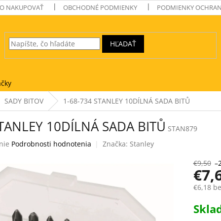
O NAKUPOVAŤ
OBCHODNÉ PODMIENKY
PODMIENKY OCHRAN
HĽADAŤ
čky
SADY BITOV
1-68-734 STANLEY 10DÍLNÁ SADA BITŮ
STANLEY 10DÍLNÁ SADA BITŮ
STAN879
nie
Podrobnosti hodnotenia
Značka:
Stanley
e
€9,50
–
€7,
€6,18 b
Jednotk
Skl
k.
cena: