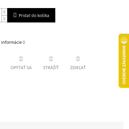
Pridať do košíka
 informácie
OPÝTAŤ SA
STRÁŽIŤ
ZDIEĽAŤ