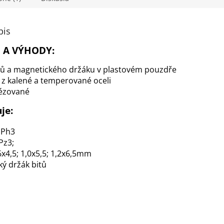
pis
 A VÝHODY:
tů a magnetického držáku v plastovém pouzdře
z kalené a temperované oceli
rézované
je:
 Ph3
Pz3;
6x4,5; 1,0x5,5; 1,2x6,5mm
ý držák bitů