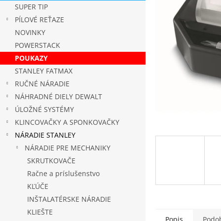
SUPER TIP
PÍLOVÉ REŤAZE
NOVINKY
POWERSTACK
POUKAZY
STANLEY FATMAX
RUČNÉ NÁRADIE
NÁHRADNÉ DIELY DEWALT
ÚLOŽNÉ SYSTÉMY
KLINCOVAČKY A SPONKOVAČKY
NÁRADIE STANLEY
NÁRADIE PRE MECHANIKY
SKRUTKOVAČE
Račne a príslušenstvo
KĽÚČE
INŠTALATÉRSKE NÁRADIE
KLIEŠTE
Popis
Podob