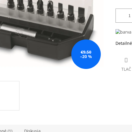
Detailné
€9,50
–20 %
TLAČ
né (1)
Diskusia