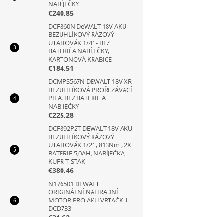
NABÍJEČKY
€240,85
DCF860N DeWALT 18V AKU
BEZUHLÍKOVÝ RÁZOVÝ
UTAHOVÁK 1/4" - BEZ
BATERIÍ A NABÍJEČKY,
KARTONOVÁ KRABICE
€184,51
DCMPS567N DEWALT 18V XR
BEZUHLÍKOVÁ PROŘEZÁVACÍ
PILA, BEZ BATERIE A
NABÍJEČKY
€225,28
DCF892P2T DEWALT 18V AKU
BEZUHLÍKOVÝ RÁZOVÝ
UTAHOVÁK 1/2" , 813Nm , 2X
BATERIE 5,0AH, NABÍJEČKA,
KUFR T-STAK
€380,46
N176501 DEWALT
ORIGINÁLNÍ NÁHRADNÍ
MOTOR PRO AKU VRTAČKU
DCD733