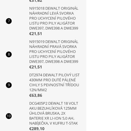
€31,62
N915018 DEWALT ORIGINÁL
NÁHRADNÍ LEVÁ SVORKA
PRO UCHYCENÍ PILOVÉHO
LISTU PRO PILY ALIGÁTOR
DWE397, DWE398 A DWE399
€21,51
N915019 DEWALT ORIGINÁL
NÁHRADNÍ PRAVÁ SVORKA
PRO UCHYCENÍ PILOVÉHO
LISTU PRO PILY ALIGÁTOR
DWE397, DWE398 A DWE399
€21,51
DT2974 DEWALT PILOVÝ LIST
430MM PRO DUTÉ PÁLENÉ
CIHLY S PEVNOSTNÍ TŘÍDOU
12N/MM2
€63,86
DCG405P2 DEWALT 18 VOLT
AKU BEZUHLÍKOVÁ 125MM
ÚHLOVÁ BRUSKA, 2X
BATERIE XR LI-ION 5,0 AH,
NABÍJEČKA, V KUFRU T-STAK
€289,10