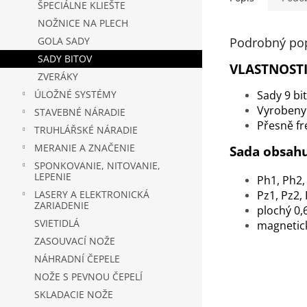
ŠPECIÁLNE KLIEŠTE
NOŽNICE NA PLECH
Podrobný po
GOLA SADY
SADY BITOV
VLASTNOSTI
ZVERÁKY
ÚLOŽNÉ SYSTÉMY
Sady 9 bi
Vyrobeny 
STAVEBNÉ NÁRADIE
Přesně f
TRUHLÁŘSKÉ NÁRADIE
MERANIE A ZNAČENIE
Sada obsahu
SPONKOVANIE, NITOVANIE,
LEPENIE
Ph1, Ph2,
LASERY A ELEKTRONICKÁ
Pz1, Pz2, 
ZARIADENIE
plochý 0,
SVIETIDLÁ
magnetick
ZASOUVACÍ NOŽE
NÁHRADNÍ ČEPELE
NOŽE S PEVNOU ČEPELÍ
SKLADACIE NOŽE