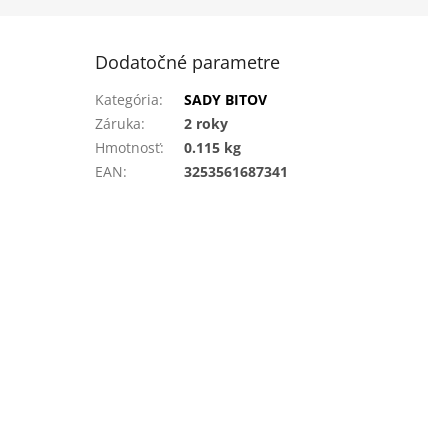
Dodatočné parametre
Kategória
:
SADY BITOV
Záruka
:
2 roky
Hmotnosť
:
0.115 kg
EAN
:
3253561687341