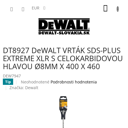
Prejsť
NÁKU
na
EUR
obsah
KOŠÍK
DT8927 DeWALT VRTÁK SDS-PLUS
EXTREME XLR S CELOKARBIDOVOU
HLAVOU Ø8MM X 400 X 460
DEW7947
Priemerné
Neohodnotené
Podrobnosti hodnotenia
Tip
hodnotenie
Značka:
Dewalt
produktu
je
0,0
z
5
hviezdičiek.