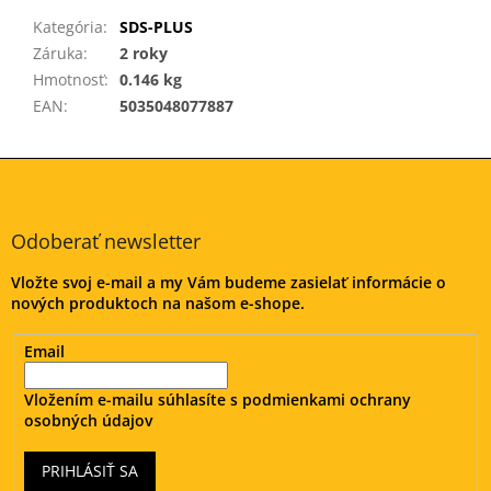
Kategória
:
SDS-PLUS
Záruka
:
2 roky
Hmotnosť
:
0.146 kg
EAN
:
5035048077887
Z
á
p
ä
Odoberať newsletter
t
Vložte svoj e-mail a my Vám budeme zasielať informácie o
i
nových produktoch na našom e-shope.
e
Email
Vložením e-mailu súhlasíte s
podmienkami ochrany
osobných údajov
PRIHLÁSIŤ SA