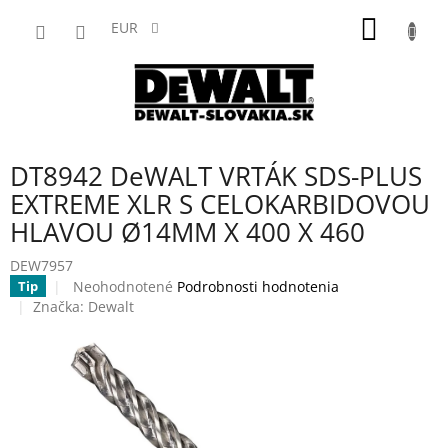
Prejsť
NÁKU
na
EUR
obsah
KOŠÍK
DT8942 DeWALT VRTÁK SDS-PLUS
EXTREME XLR S CELOKARBIDOVOU
HLAVOU Ø14MM X 400 X 460
DEW7957
Priemerné
Neohodnotené
Podrobnosti hodnotenia
Tip
hodnotenie
Značka:
Dewalt
produktu
je
0,0
z
5
hviezdičiek.