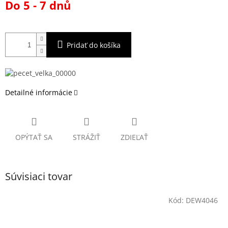
Do 5 - 7 dnů
cena:
Pridať do košíka
Detailné informácie
OPÝTAŤ SA
STRÁŽIŤ
ZDIEĽAŤ
Súvisiaci tovar
Kód:
DEW4046