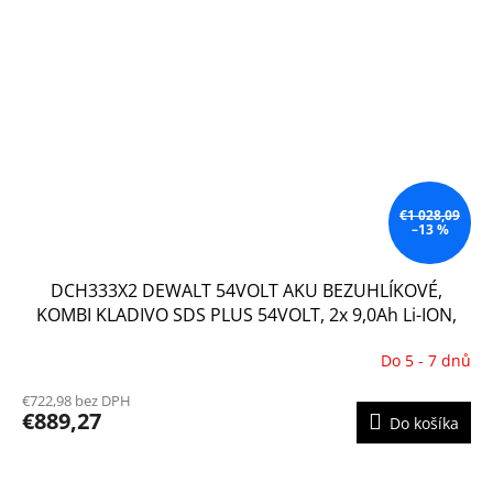
€1 028,09
–13 %
DCH333X2 DEWALT 54VOLT AKU BEZUHLÍKOVÉ,
KOMBI KLADIVO SDS PLUS 54VOLT, 2x 9,0Ah Li-ION,
KUFR T-STAK
Do 5 - 7 dnů
€722,98 bez DPH
€889,27
Do košíka