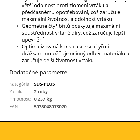
větší odolnost proti zlomení vrtáku a
předčasnému opotřebování, což zaručuje
maximální životnost a odolnost vrtáku
Geometrie čtyř břitů poskytuje maximální
soustřednost vrtané díry, což zaručuje lepší
upevnění
Optimalizovaná konstrukce se čtyřmi
drážkami umožňuje účinný odběr materiálu a
zaručuje delší životnost vrtáku
Dodatočné parametre
Kategória
:
SDS-PLUS
Záruka
:
2 roky
Hmotnosť
:
0.237 kg
EAN
:
5035048078020
Z
á
p