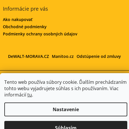
Informácie pre vás
Ako nakupovať
Obchodné podmienky
Podmienky ochrany osobných údajov
DeWALT-MORAVA.CZ
Manitoo.cz
Odstúpenie od zmluvy
Tento web používa súbory cookie. Ďalším prechádzaním
Vytvoril Shoptet
tohto webu vyjadrujete súhlas s ich používaním. Viac
informácií
tu
.
Copyright 2026
DeWALT-SLOVAKIA.SK
. Všetky práva
vyhradené.
Upraviť nastavenie cookies
Nastavenie
Súhlasím