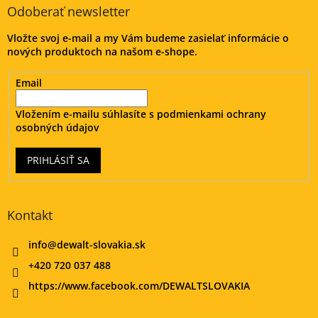
ä
Odoberať newsletter
t
Vložte svoj e-mail a my Vám budeme zasielať informácie o
i
nových produktoch na našom e-shope.
e
Email
Vložením e-mailu súhlasíte s
podmienkami ochrany
osobných údajov
PRIHLÁSIŤ SA
Kontakt
info
@
dewalt-slovakia.sk
+420 720 037 488
https://www.facebook.com/DEWALTSLOVAKIA